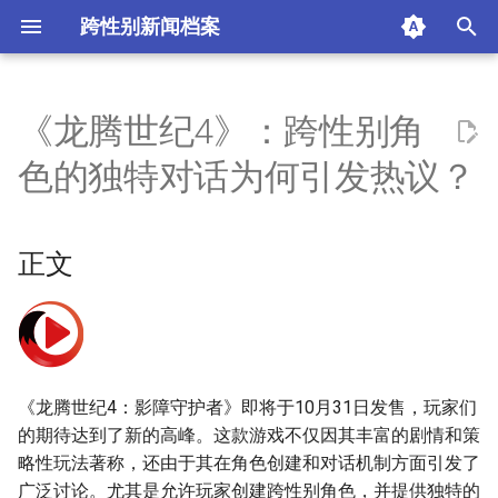
跨性别新闻档案
I
n
《龙腾世纪4》：跨性别角
正文
i
色的独特对话为何引发热议？
t
游戏背景与魅力
i
正文
更深层的对话机制
a
政治正确与游戏设计的平衡
l
i
玩家社群的反应
z
《龙腾世纪4：影障守护者》即将于10月31日发售，玩家们
结语：期待与争议同在
i
的期待达到了新的高峰。这款游戏不仅因其丰富的剧情和策
略性玩法著称，还由于其在角色创建和对话机制方面引发了
n
摘要与附加信息
广泛讨论。尤其是允许玩家创建跨性别角色，并提供独特的