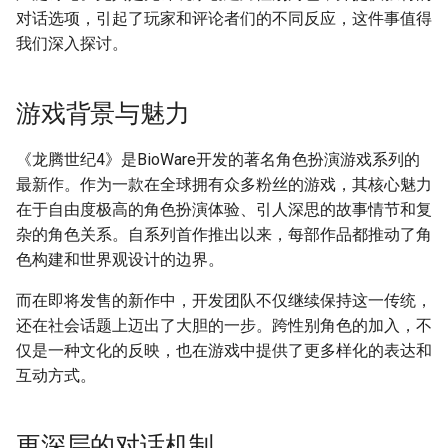
g
对话选项，引起了玩家和评论者们的不同反应，这件事值得
附加信息 [Processed Page
我们深入探讨。
s
Metadata]
e
游戏背景与魅力
a
r
《龙腾世纪4》是BioWare开发的著名角色扮演游戏系列的
最新作。作为一款在全球拥有众多粉丝的游戏，其核心魅力
c
在于自由度极高的角色扮演体验、引人深思的故事情节和复
h
杂的角色关系。自系列首作推出以来，每部作品都推动了角
色构建和世界观设计的边界。
而在即将发售的新作中，开发团队不仅继续保持这一传统，
还在社会话题上迈出了大胆的一步。跨性别角色的加入，不
仅是一种文化的反映，也在游戏中提供了更多样化的表达和
互动方式。
更深层的对话机制