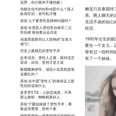
说男，你们根本不懂伪娘！
鲍玺只在泰国待
伪娘文化中的ts和cd是什么？跟人
妖有区别，老司机才懂
系。两人聊天的
原创 儿子要变性是精神问题吗？
无话不谈的知心
原创 全美双人滑冠军自称非二元
经历。
性别者 将创奥运会历史
1992年出生
动漫里面那些让人惊艳的“女装大
佬”们
要生一个女儿，
历史上最残忍的变性手术
母有过一段时间
反串演员、变性人之痛：面对流言
有了一个妹妹。
蜚语，自信、坚持才是王道
吸脂隆胸变性，顶流小花竟然是靠
这爆红的？
原创 在中国“变性人”的身份证上面
性别应该填什么
多罗罗07话：人妖恋成真，不再
那么致郁，蜘蛛精真好人
原创 宁夏姑娘做了变性手术，勇
敢追求爱情，想有个家
德国将颁布一项里程碑式的跨性别