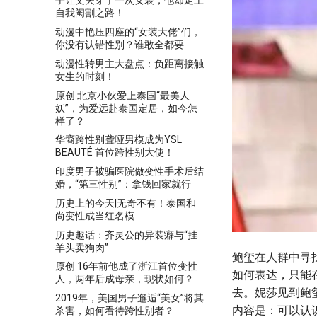
子让丈夫穿了一次女装，他却走上
自我阉割之路！
动漫中艳压四座的“女装大佬”们，
你没有认错性别？谁敢全都要
动漫性转男主大盘点：负距离接触
女生的时刻！
原创 北京小伙爱上泰国“最美人
妖”，为爱远赴泰国定居，如今怎
样了？
华裔跨性别聋哑男模成为YSL
BEAUTÉ 首位跨性别大使！
印度男子被骗医院做变性手术后结
婚，“第三性别”：拿钱回家就行
历史上的今天|无奇不有！泰国和
尚变性成当红名模
历史趣话：齐灵公的异装癖与“挂
羊头卖狗肉”
鲍玺在人群中寻
原创 16年前他成了浙江首位变性
如何表达，只能
人，两年后成母亲，现状如何？
去。妮莎见到鲍
2019年，美国男子邂逅“美女”将其
内容是：可以认
杀害，如何看待跨性别者？