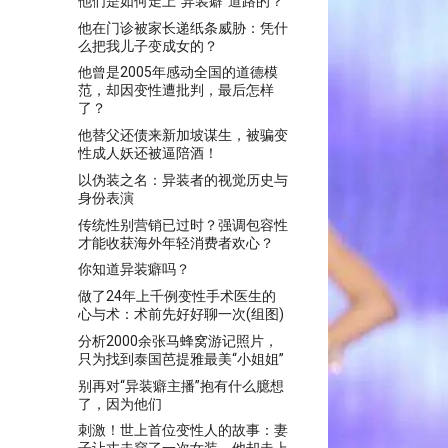
他们是如何走上“异装癖”道路的？
他在门诊被家长递纸条威胁：凭什
么把我儿子变成女的？
他曾是2005年感动全国的道德模
范，却因变性遭批判，最后怎样
了？
他替父还债来新加坡谋生，被骗变
性成人妖还被逼陪酒！
以伪装之名：异装者的视觉历史与
身份表演
传统性别营销已过时？强调包容性
才能收获海外年轻消费者欢心？
你知道异装癖吗？
做了24年上千例变性手术医生的
心与术：术前先好好聊一次(组图)
分析2000余张马蜂窝游记照片，
只为找到泰国芭提雅最美“小姐姐”
别再对“异装癖主播”抱有什么臆想
了，因为他们
刺激！世上首位变性人的故事：妻