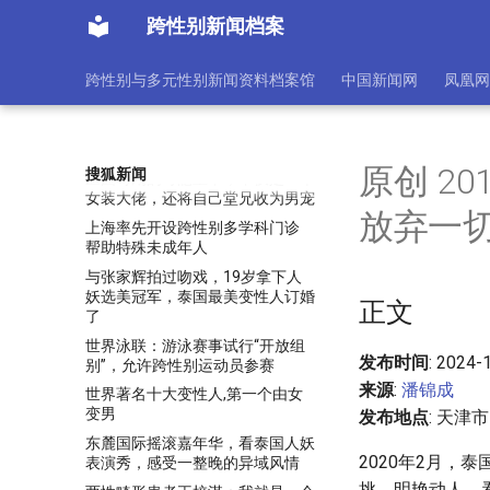
1961年，海鸣威为何选择饮弹自
尽？
跨性别新闻档案
一周欧美圈：电子与实验流行乐先
锋、跨性别音乐人苏菲去世
跨性别与多元性别新闻资料档案馆
中国新闻网
凤凰网
一把特殊手术刀上的心与术(组图)
一群「女孩」，跨性别参加男子足
球联赛
原创 2
搜狐新闻
三国时期的奇葩皇帝，不仅是一个
女装大佬，还将自己堂兄收为男宠
放弃一
上海率先开设跨性别多学科门诊
帮助特殊未成年人
与张家辉拍过吻戏，19岁拿下人
妖选美冠军，泰国最美变性人订婚
正文
了
世界泳联：游泳赛事试行“开放组
发布时间
: 2024-
别”，允许跨性别运动员参赛
来源
:
潘锦成
世界著名十大变性人,第一个由女
变男
发布地点
: 天津市
东麓国际摇滚嘉年华，看泰国人妖
2020年2月
表演秀，感受一整晚的异域风情
挑，明艳动人，