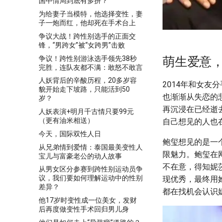
国中情局到底有多拼？
为给妻子当模特，他选择变性，妻
子一炮而红，他却死在手术台上
争议大战！跨性别选手的正面交
锋，“男跨女”被“女跨男”击败
争议！跨性别游泳选手领先38秒
萌生爱意
完胜，连队友都不满：敢怒不敢言
人妖背后的辛酸历程，20多岁容
2014年和女
貌开始走下坡路，只能活到50
也渐渐从失恋的
岁？
再沉浸在已经逝
人妖表演+明月千古情只要99元
（更有油米相送）
自己想见的人也
今天，国际双性人日
鲍玺想见的是一
从兄弟情到爱情：泰国最美变性人
限魅力。鲍玺在
宝儿与富豪老公的动人故事
不在意，得知妮
从男女区分参赛到跨性别运动员争
议，我们要如何理解运动中的性别
现优秀，最终用
差异？
都在找机会认识
他17岁时变性成一位美女，发财
后再度做变性手术回归男儿身