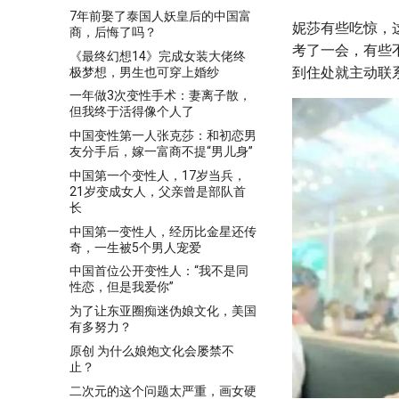
7年前娶了泰国人妖皇后的中国富
妮莎有些吃惊，
商，后悔了吗？
考了一会，有些
《最终幻想14》完成女装大佬终
到住处就主动联
极梦想，男生也可穿上婚纱
一年做3次变性手术：妻离子散，
但我终于活得像个人了
中国变性第一人张克莎：和初恋男
友分手后，嫁一富商不提“男儿身”
中国第一个变性人，17岁当兵，
21岁变成女人，父亲曾是部队首
长
中国第一变性人，经历比金星还传
奇，一生被5个男人宠爱
中国首位公开变性人：“我不是同
性恋，但是我爱你”
为了让东亚圈痴迷伪娘文化，美国
有多努力？
原创 为什么娘炮文化会屡禁不
止？
二次元的这个问题太严重，画女硬