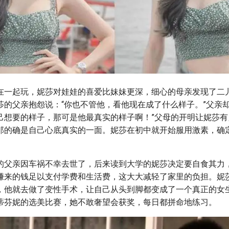
在一起玩，妮莎对娃娃的喜爱比妹妹更深，细心的母亲发现了二
莎的父亲抱怨说：“你也不管他，看他现在成了什么样子。”父亲却
己想要的样子，那可是他最真实的样子啊！”父母的开明让妮莎有
那的确是自己心底真实的一面。妮莎在初中就开始服用激素，确
的父亲因车祸不幸去世了，后来读到大学的妮莎决定要自食其力
赚来的钱足以支付学费和生活费，这大大减轻了家里的负担。妮
，他就去做了变性手术，让自己从头到脚都变成了一个真正的女
蒂芬妮的选美比赛，她不敢奢望会获奖，每日都拼命地练习。