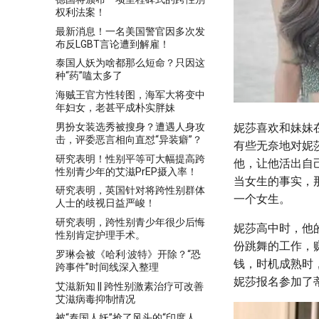
权利法案！
最新消息！一名美国警官因多次发
布反LGBT言论遭到解雇！
泰国人妖为啥都那么短命？只因这
种“药”嗑太多了
海贼王官方性转图，海军大将变中
年妇女，老甚平成朴实胖妹
男扮女装选秀被搜身？遭遇人身攻
妮莎喜欢和妹妹
击，评委恶言相向直怼“异装癖”？
有些无奈地对妮
研究表明！性别平等可大幅提高跨
他，让他活出自
性别青少年的艾滋PrEP摄入率！
当女生的事实，
研究表明，英国针对将跨性别群体
一个女生。
人士的歧视日益严峻！
研究表明，跨性别青少年很少后悔
妮莎高中时，他
性别肯定护理手术。
份跳舞的工作，
罗琳会被《哈利·波特》开除？“恐
钱，时机成熟时
跨事件”时间线深入整理
妮莎报名参加了
艾滋新知 || 跨性别激素治疗可改善
艾滋病毒抑制情况
被“泰国人妖”抢了风头的“印度人