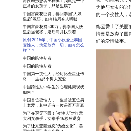
两性畸形患者王梓淇：我就是一个
正常的女孩子，只是生病了
为他与女友的这
中国富豪花巨资，娶回泰国“人妖
的一个变性人，
皇后”妮莎，如今结局令人唏嘘
鲍玺爱上了美丽
中国富豪花费500万，娶泰国人妖
皇后当老婆，婚后痛并快乐着
情更是放弃了国
原创 2015年，中国小伙爱上泰国
们的爱情故事。
变性人，为爱放弃一切，如今怎么
样了？
中国的跨性别者
中国的跨性别者
中国第一变性人，经历比金星还传
奇，一生被5个男人宠爱
中国跨性别中学生的心理健康现状
如何？
中国首位变性人，一生曾被五位男
士宠爱，其中还有一位是百万富豪
为了夺冠无下限！“变性人”对打意
大利女拳手，女拳手46秒后退赛
为了让东亚圈迷恋“伪娘文化”，美