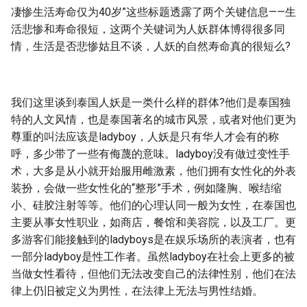
g
凄惨生活寿命仅为40岁”这些标题透露了两个关键信息——生
活悲惨和寿命很短，这两个关键词为人妖群体博得很多同
s
情，生活是否悲惨姑且不谈，人妖的自然寿命真的很短么?
e
a
我们这里谈到泰国人妖是一类什么样的群体?他们是泰国独
r
特的人文风情，也是泰国著名的城市风景，或者对他们更为
c
尊重的叫法应该是ladyboy，人妖是只有华人才会有的称
呼，多少带了一些有侮蔑的意味。ladyboy没有做过变性手
h
术，大多是从小就开始服用雌激素，他们拥有女性化的外表
装扮，会做一些女性化的“整形”手术，例如隆胸、喉结缩
小、硅胶注射等等。他们的心理认同一般为女性，在泰国也
主要从事女性职业，如商店，餐馆和美容院，以及工厂。更
多游客们能接触到的ladyboys是在娱乐场所的表演者，也有
一部分ladyboy是性工作者。虽然ladyboy在社会上更多的被
当做女性看待，但他们无法改变自己的法律性别，他们在法
律上仍旧被定义为男性，在法律上无法与男性结婚。