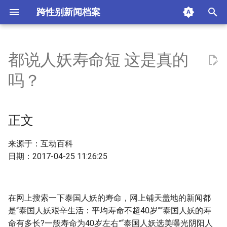
跨性别新闻档案
I
n
都说人妖寿命短 这是真的
正文
i
吗？
t
摘要与附加信息
i
正文
附加信息 [Processed Page
a
Metadata]
l
来源于：互动百科
日期：2017-04-25 11:26:25
i
z
在网上搜索一下泰国人妖的寿命，网上铺天盖地的新闻都
i
是“泰国人妖艰辛生活：平均寿命不超40岁”“泰国人妖的寿
n
命有多长?一般寿命为40岁左右”“泰国人妖选美曝光阴阳人