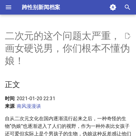
跨性别新闻档案
I
n
二次元的这个问题太严重，
正文
i
画女硬说男，你们根本不懂伪
t
摘要与附加信息
娘！
i
附加信息 [Processed Page
a
Metadata]
正文
l
i
时间
: 2021-01-20 22:31
来源
:
南风漫漫谈
z
自从二次元文化在国内逐渐流行起来之后，一种奇怪的生
i
物“伪娘”也逐渐进入了人们的视野，作为一种外表比女孩子
n
还可爱但实际上是个男孩子的生物，伪娘这种反差感让他们