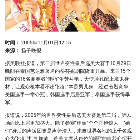
g
s
e
a
时间：
2005年11月01日12:15
r
来源：
扬子晚报
c
据美联社报道，第二届世界变性皇后选美大赛于10月29日
晚间在泰国芭达雅著名的蒂芬妮剧院隆重开幕。来自15个
h
国家的18名参赛者“佳丽”争芳斗艳，天使脸孔配上魔鬼身
材，让观众根本看不出“她们”本是男儿身。经过激烈竞争，
美国选手一举夺冠，韩国选手屈居亚军，泰国选手获得季
军。
报道说，2005年的世界变性皇后选美大赛是第二届，所以
场面比上届更加盛大。除了参赛“佳丽”个个香艳惊人，“她
们”身后的声援团更是声势浩大，来自世界各地的上千名观
众为“她们”打气加油。选美大赛从每位“佳丽”的自我介绍开