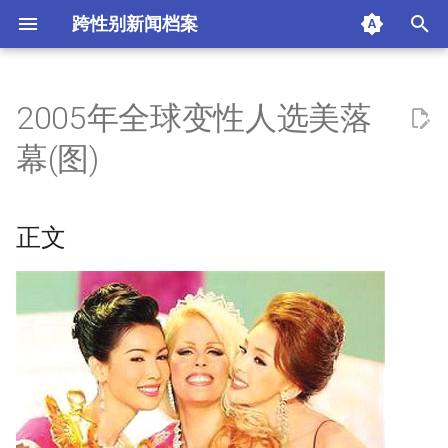
跨性别新闻档案
I
n
2005年全球变性人选美落
正文
i
幕(图)
t
摘要与附加信息
i
正文
附加信息 [Processed Page
a
Metadata]
l
i
z
i
n