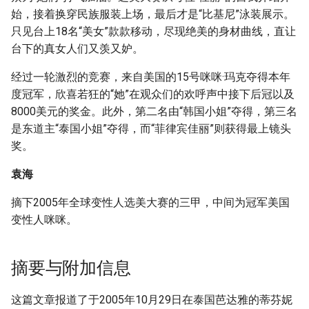
始，接着换穿民族服装上场，最后才是“比基尼”泳装展示。
只见台上18名“美女”款款移动，尽现绝美的身材曲线，直让
台下的真女人们又羡又妒。
经过一轮激烈的竞赛，来自美国的15号咪咪·玛克夺得本年
度冠军，欣喜若狂的“她”在观众们的欢呼声中接下后冠以及
8000美元的奖金。此外，第二名由“韩国小姐”夺得，第三名
是东道主“泰国小姐”夺得，而“菲律宾佳丽”则获得最上镜头
奖。
袁海
摘下2005年全球变性人选美大赛的三甲，中间为冠军美国
变性人咪咪。
摘要与附加信息
这篇文章报道了于2005年10月29日在泰国芭达雅的蒂芬妮