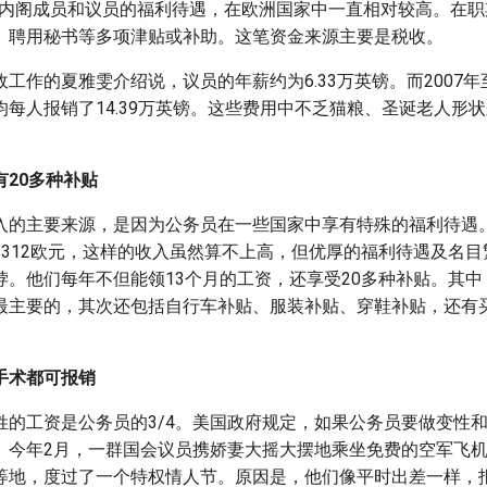
国内阁成员和议员的福利待遇，在欧洲国家中一直相对较高。在职
、聘用秘书等多项津贴或补助。这笔资金来源主要是税收。
工作的夏雅雯介绍说，议员的年薪约为6.33万英镑。而2007年至2
均每人报销了14.39万英镑。这些费用中不乏猫粮、圣诞老人形
20多种补贴
入的主要来源，是因为公务员在一些国家中享有特殊的福利待遇
2312欧元，这样的收入虽然算不上高，但优厚的福利待遇及名
饽。他们每年不但能领13个月的工资，还享受20多种补贴。其
最主要的，其次还包括自行车补贴、服装补贴、穿鞋补贴，还有
手术都可报销
姓的工资是公务员的3/4。美国政府规定，如果公务员要做变性
。今年2月，一群国会议员携娇妻大摇大摆地乘坐免费的空军飞
等地，度过了一个特权情人节。原因是，他们像平时出差一样，