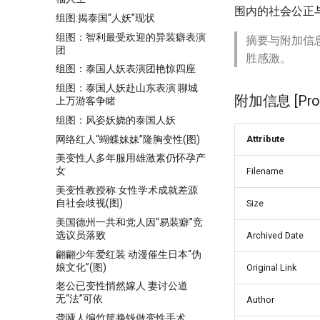
围内的社会公正
组图:揭泰国“人妖”现状
组图：智利最受欢迎的异装癖表演
摘要与附加信
团
胜感激。
组图：泰国人妖表演团艳惊四座
组图：泰国人妖赴山东表演 聊城
附加信息 [Proce
上万游客争睹
组图：风姿妖娆的泰国人妖
网络红人“蝴蝶妹妹”隆胸变性(图)
Attribute
美变性人多年服用雄激素仍怀孕产
女
Filename
美变性教授称 女性学术成就差源
自社会歧视(图)
Size
美国德州一共和党人因“易装癖”竞
选议员落败
Archived Date
翩翩少年爱红装 动漫催生日本“伪
娘文化”(图)
Original Link
老公已变性悄然嫁人 妻讨公道
无“法”可依
Author
聋哑人编竹筐挣钱做变性手术