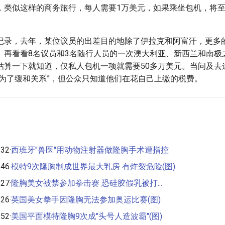
，类似这样的商务旅行，每人需要1万美元，如果乘坐包机，将至
记录，去年，某位议员的出差目的地除了伊拉克和阿富汗，更多
。再看看8名议员和3名随行人员的一次澳大利亚、新西兰和南极
估算一下就知道，仅私人包机一项就需要50多万美元。当问及去
“为了缓和关系”，但公众只知道他们在花自己上缴的税费。
32·
西班牙"兽医"用动物注射器做隆胸手术遭指控
46·
模特9次隆胸制成世界最大乳房 有炸裂危险(图)
27·
隆胸美女被禁参加拳击赛 恐硅胶假乳被打...
26·
英国美女拳手因隆胸无法参加奥运比赛(图)
52·
美国平面模特隆胸9次成"头号人造波霸"(图)