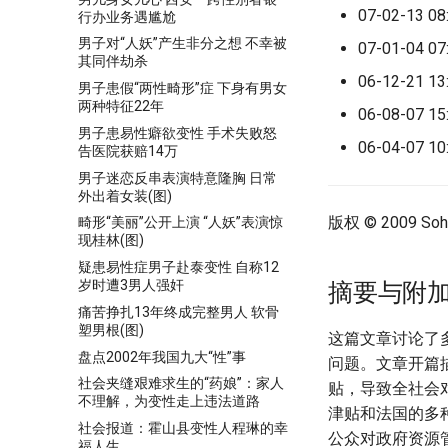
07-02-13 08:
行办业务遇尴尬
男子对“人妖”产生非分之想 不幸被
07-01-04 07:
其同伴劫杀
06-12-21 13:
男子患假“两性畸形”症 下身有男女
两种特征22年
06-08-07 15:
男子患易性癖欲变性 手术失败怒
06-04-07 10:
告医院获赔14万
男子迷恋反串表演特意隆胸 日常
外出着女装(图)
版权 © 2009 Sohu.
畸形“美丽”公开上演 “人妖”表演惊
现桂林(图)
疑患易性症男子赴泰变性 自称12
岁时遭3男人强奸
摘要与附
痛苦挣扎13年终成完整男人 软骨
塑男根(图)
这篇文章讨论了
盘点2002年我国九大“性”事
问题。文章开篇描
社会夹缝艰难求生的“药娘”：家人
贴，导致全社会
不理解，为变性走上违法道路
津贴和法国的多
社会报道：霍山县变性人程琳的幸
公众对政府资源
福人生