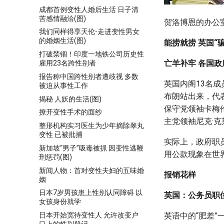
成都首例变性人婚后生活 日子清
苦感情融洽(图)
贺洛博恩的办公
我们同样得享天伦-走进变性男女
的婚姻生活(图)
能捞就捞 英国“
打破禁锢！印度一地铁公司历史性
亡羊补牢 各国政
雇用23名跨性别者
报告称中国跨性别者遭歧视 多数
英国内阁13名
被迫从事性工作
布朗站出来，代
揭秘 人妖的生活(图)
保守党领袖卡梅
撩开变性手术的面纱
主党领袖尼克·克
整形机构实习医生为少年摘除睾丸
变性 已被批捕
实际上，政府职
新加坡“男子”吸毒被抓 因变性逃鞭
用公款现象在世
刑惩罚(图)
新闻人物：首对变性夫妇的五味婚
报销花样
姻
日本7岁男孩患上性别认同障碍 以
英国：公务员职位
女孩身份就学
日本开始宽待变性人 允许改变户
英语中的“肥差”