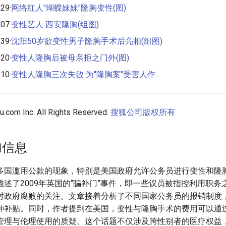
29·
网络红人"蝴蝶妹妹"隆胸变性(图)
07·
变性艺人 西安隆胸(组图)
39·
沈阳50岁欲变性男子隆胸手术后亮相(组图)
20·
变性人隆胸后被母亲拒之门外(图)
10·
变性人隆胸三次失败 为"隆胸案"受害人作...
com Inc. All Rights Reserved.
搜狐公司版权所有
加信息
多国滥用公款的现象，特别是美国政府允许公务员进行变性和隆
述了2009年英国的“骗补门”事件，即一些议员被指控利用职务
对政府腐败的关注。文章接着分析了不同国家公务员的报销制度
种补贴。同时，作者提到在美国，变性与隆胸手术的费用可以通
管理与伦理使用的质疑。这个话题不仅涉及跨性别者的医疗权益