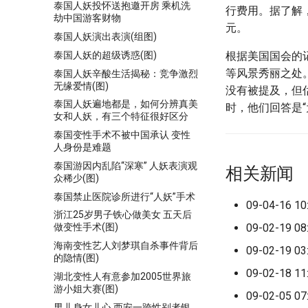
泰国人妖投怀送抱邀开房 乘机洗
行费用。据了解
劫中国游客财物
元。
泰国人妖演出表演(组图)
泰国人妖的超级诱惑(图)
根据美国国会的
等风景秀丽之处
泰国人妖辛酸生活揭秘：竞争激烈
无缘爱情(图)
没有被提及，但
泰国人妖遍地都是，如何分辨真美
时，他们回答是
女和人妖，有三个特征很好区分
泰国变性手术不被中国承认 变性
人身份是难题
泰国游因内乱陷“深寒” 人妖表演观
相关新闻
众稀少(图)
泰国禁止医院诊所进行“人妖”手术
09-04-16 10:
浙江25岁男子铁心做美女 五天后
09-02-19 08:
做变性手术(图)
海南变性艺人刘梦琪自杀事件背后
09-02-19 03:
的隐情(图)
09-02-18 11:
湖北变性人有意参加2005世界旅
游小姐大赛(图)
09-02-05 07:
男儿身女儿心 西安一跨性别者银