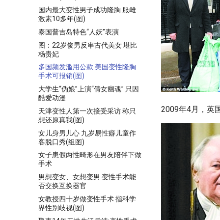
国内最大变性男子成功隆胸 服雌
激素10多年(图)
泰国普吉岛特色“人妖”表演
图：22岁俊男反串古代美女 堪比
杨贵妃
多国频发滥用公款 美国变性隆胸
手术可报销(图)
大学生“伪娘”上演“倩女幽魂” 只因
酷爱动漫
2009年4月，
天津变性人第一次接受采访 称只
想还原真我(图)
女儿身男儿心 九岁易性癖儿童作
客脱口秀(组图)
女子患假两性畸形在男友陪伴下做
手术
男想变女、女想变男 变性手术能
否交换互换器官
女教授四十岁做变性手术 指科学
界性别歧视(图)