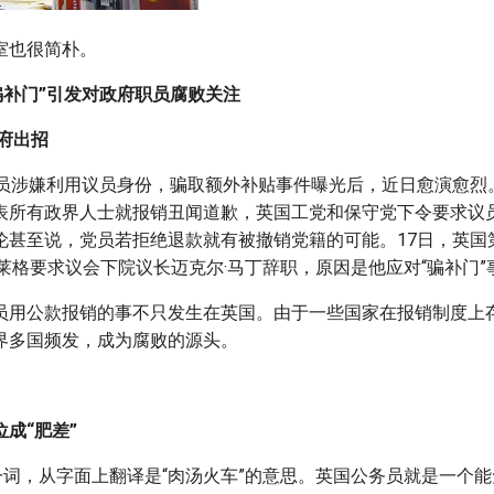
室也很简朴。
骗补门”引发对政府职员腐败关注
府出招
成员涉嫌利用议员身份，骗取额外补贴事件曝光后，近日愈演愈烈
表所有政界人士就报销丑闻道歉，英国工党和保守党下令要求议
伦甚至说，党员若拒绝退款就有被撤销党籍的可能。17日，英国
莱格要求议会下院议长迈克尔·马丁辞职，原因是他应对“骗补门”
员用公款报销的事不只发生在英国。由于一些国家在报销制度上
界多国频发，成为腐败的源头。
成“肥差”
一词，从字面上翻译是“肉汤火车”的意思。英国公务员就是一个能