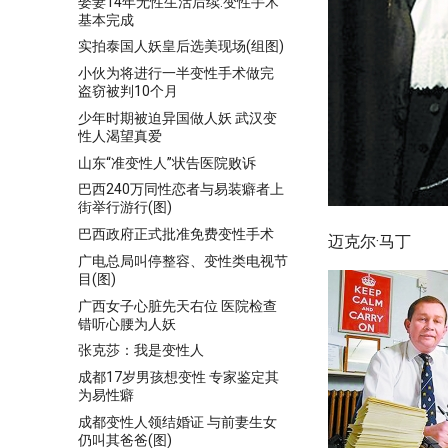
娶妻14年无性生活后续:变性手术
基本完成
实拍泰国人妖皇后选美现场(组图)
小伙为将进行一半变性手术做完
盗窃被判10个月
少年时期被迫异国做人妖 武汉变
性人渴望真爱
山东“准变性人”状告医院败诉
巴西240万同性恋者与易装癖者上
街举行游行(图)
巴西政府正式批准免费变性手术
迈克尔·马丁
广电总局叫停整容、变性类电视节
目(图)
广西女子心脏先天右位 医院检查
错听心腰为人妖
张克莎：我是变性人
成都17岁男孩想变性 专家鉴定其
为易性癖
成都变性人领结婚证 与前妻生女
仍叫其爸爸(图)