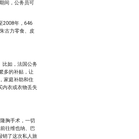
期间，公务员可
008年，646
状朱古力零食、皮
。比如，法国公务
目繁多的补贴，让
中，家庭补助和住
买内衣或衣物丢失
和隆胸手术，一切
机前往维也纳、巴
报销了这次私人旅