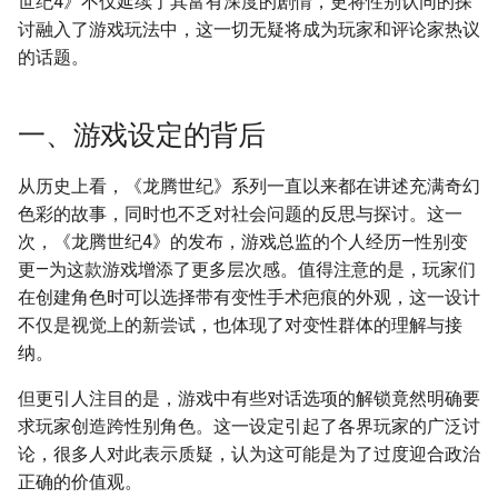
世纪4》不仅延续了其富有深度的剧情，更将性别认同的探
s
讨融入了游戏玩法中，这一切无疑将成为玩家和评论家热议
附加信息 [Processed Page
e
的话题。
Metadata]
a
一、游戏设定的背后
r
c
从历史上看，《龙腾世纪》系列一直以来都在讲述充满奇幻
色彩的故事，同时也不乏对社会问题的反思与探讨。这一
h
次，《龙腾世纪4》的发布，游戏总监的个人经历—性别变
i
更—为这款游戏增添了更多层次感。值得注意的是，玩家们
n
在创建角色时可以选择带有变性手术疤痕的外观，这一设计
不仅是视觉上的新尝试，也体现了对变性群体的理解与接
g
纳。
但更引人注目的是，游戏中有些对话选项的解锁竟然明确要
求玩家创造跨性别角色。这一设定引起了各界玩家的广泛讨
论，很多人对此表示质疑，认为这可能是为了过度迎合政治
正确的价值观。