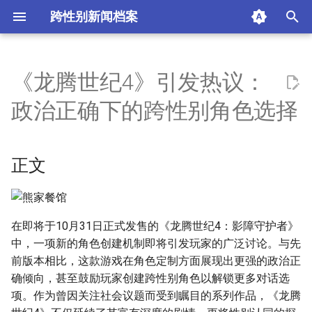
跨性别新闻档案
T
y
《龙腾世纪4》引发热议：
正文
p
政治正确下的跨性别角色选择
e
一、游戏设定的背后
t
正文
二、落实政治正确的游戏生态
o
三、玩家的反应与争议
s
t
在即将于10月31日正式发售的《龙腾世纪4：影障守护者》
四、展望未来的游戏趋势
中，一项新的角色创建机制即将引发玩家的广泛讨论。与先
a
前版本相比，这款游戏在角色定制方面展现出更强的政治正
五、总结与反思
r
确倾向，甚至鼓励玩家创建跨性别角色以解锁更多对话选
项。作为曾因关注社会议题而受到瞩目的系列作品，《龙腾
t
摘要与附加信息