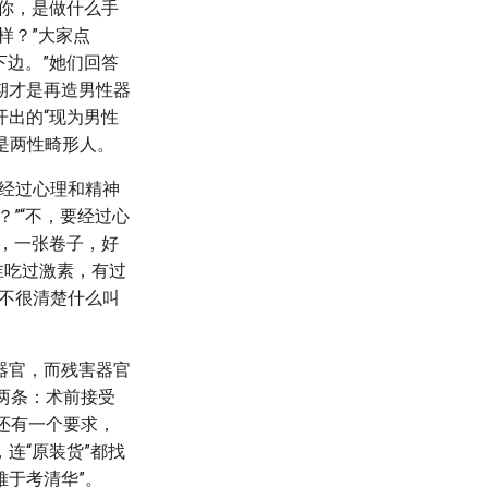
你，是做什么手
样？”大家点
下边。”她们回答
期才是再造男性器
出的“现为男性
是两性畸形人。
都经过心理和精神
？”“不，要经过心
院，一张卷子，好
谁吃过激素，有过
不很清楚什么叫
器官，而残害器官
两条：术前接受
还有一个要求，
连“原装货”都找
难于考清华”。