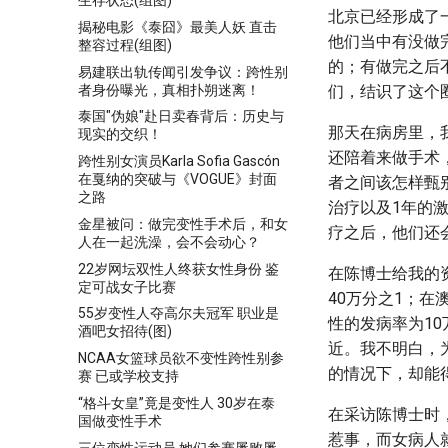
生存状态(组图)
北京已经形成了
揭秘电影《泰囧》最美人妖 直击
他们当中有没做
整容过程(组图)
的；有做完之后
易建联出轨传闻引发争议：跨性别
者身份曝光，真相扑朔迷离！
们，结识了这个
泰国"伪娘"赴日卖春背后：历史与
那天在病房里，
现实的交织！
还陪着来做手术
跨性别女演员Karla Sofia Gascón
在戛纳的突破与《VOGUE》封面
者之间该怎样甄
之路
治疗以及1年的
金星被问：做完变性手术后，和女
疗之后，他们还
人在一起洗澡，会不会动心？
22岁网坛双性人终获女性身份 鉴
在陈博士给我的
定可战女子比赛
40万分之1；在
55岁变性人夺高尔夫冠军 职业是
性的发病率为10
酒吧女招待(图)
近。我不明白，
NCAA女篮球员欲不变性跨性别参
的情况下，却能
赛 已或学校支持
“格斗女皇”竟是变性人 30岁在泰
在采访陈博士时
国做变性手术
惹事，而女病人
三位变性运动员 她们参赛屡败屡