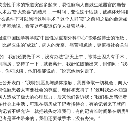
关变性手术的报道突然多起来，易性癖病人自残生殖器官的痛苦
人术后“皆大欢喜”的结局……一时间，变性这个话题，被媒体炒得
在什么条件下可以施行这种手术？这个人群“变”之前和之后的命运
？坦率地说，看完这些报道仍使人疑窦丛生。
报道中国医学科学院“中国性别重塑外科中心”陈焕然博士的报纸
，比起医生的“成就”，病人的无奈、痛苦和尴尬，更值得社会关
来的，我们还要做手术，没有办法”那天上午，陈博士因为有手术
到病房，交待了一下，就要离开。我赶忙随他出来，悄悄问：“我
事，你可以谈，他们很能说的。”说完他匆匆走了。
上公开表白：“我特别愿意与媒体接触，我要争取一切机会，向人
易性癖患者太需要社会的尊重、理解和支持了！”这时我还不知道
病人造成了极大的心理压力，后来他们告诉我：“我们很反感记者
在社会上生活，可现在病房成了记者招待会，有的记者来了就问
的记者不经允许，就把镜头对准我们，有的记者长时间呆在病房
记者是医生带来的，我们还要做手术，没有办法。”