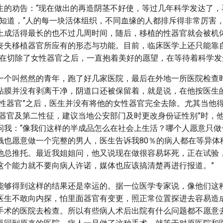
生的劝告：“现在做出的再造阴茎不好使，等过几年科学发达了，
不知道，“人的每一块活体组织，不同血缘的人都排斥得非常厉害
上成活得最长的也不过几周时间，随后，移植的性器官就会被机
丧失移植器官所应有的形态与功能。目前，临床医学上还只能靠
们在切除了女性器官之后，一直抱着美好的愿望，在等待着科学发
一个叫然然的青年，跑了好几家医院，最后在外地一所医院检查
粘膜并没有剥离干净，阴道口还被保留着，就是说，在他按医生
女性器官”之后，医生并没有将他的女性器官完全去除。尤其当他
殖器官及第二性征，建议当地公安部门及时更改身份证性别”时，
问我：“像我们这样的半成品怎么在社会上生活？哪个人愿意只做
钱也愿意做一个完整的男人，医生告诉我80％的病人都在等异体
他总推托。最近我姐姐问，他又说现在做很容易坏死，正在试验
这个能力就不要向病人许诺，媒体也应该搞清楚再进行报道。”
能够得到这样的结果还是幸运的。据一位医学专家说，像他们这
医生不敢向内探，怕里面器官有变更，照正常位置探进去容易造
手术的医院去检查。所以有些病人术后出院有什么问题都不愿意