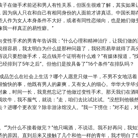
孩子在做手术前还和男人有性关系，但医生很难了解，其实如果
，因为病人只在和自己有相同身份的人面前才讲真话。中国长期
些人作为女人本身条件不大好，或者有同性恋倾向，也是她们做
像我一样真正的易性癖。”
向变性手术的男青年告诉我：“什么心理和精神治疗，让我们做的
说很容易，我太明白为什么提那种问题了，我轻而易举就得了高
再说只要想做手术，花点钱开个证明有什么难？”有媒体报道，“
经排到了5年之后”。但他们是按具备了“16个条件”在排队吗？
半成品怎么在社会上生活？哪个人愿意只做一半，不男不女地活着
很愉快的事，他既有男人的豪爽，又有女人的细心。华华大学毕
对象，时间一长，我竟然忘记了他做过变性手术。那天我们在酒
我吹牛，我不服气，就说：“走，咱们去比试比试。”没想到他顿然
去？进哪个更衣室？除非游泳馆没人。”我一下愣住：“对不起，
期。”“为什么不接着做完？”他只喝酒，不说话。我不好再问，我
济的原因。直到后来又接触了几个和他一样的青年，我才明白了