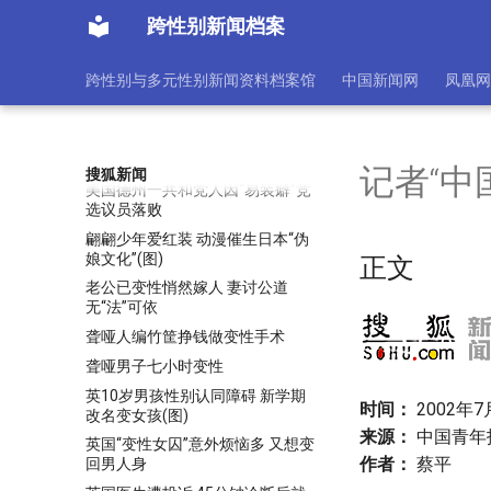
上万游客争睹
跨性别新闻档案
组图：风姿妖娆的泰国人妖
网络红人“蝴蝶妹妹”隆胸变性(图)
跨性别与多元性别新闻资料档案馆
中国新闻网
凤凰网
美变性人多年服用雄激素仍怀孕产
女
美变性教授称 女性学术成就差源
自社会歧视(图)
记者“中
搜狐新闻
美国德州一共和党人因“易装癖”竞
选议员落败
翩翩少年爱红装 动漫催生日本“伪
娘文化”(图)
正文
老公已变性悄然嫁人 妻讨公道
无“法”可依
聋哑人编竹筐挣钱做变性手术
聋哑男子七小时变性
英10岁男孩性别认同障碍 新学期
时间：
2002年7月
改名变女孩(图)
来源：
中国青年
英国“变性女囚”意外烦恼多 又想变
作者：
蔡平
回男人身