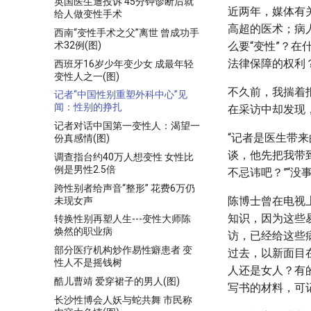
英国医生遭投诉 45分钟诊断后就
近两年，媒体有
给人做变性手术
高超的医术；病
西南“变性手术之父”离世 曾成功手
术32例(图)
么要“变性”？
法律保障的权利
西班牙16岁少年变少女 成最年轻
变性人之一(图)
不久前，我揣着
记者“中国性别重塑外科中心”见
闻：性别的挣扎
在采访中却发现
记者对话中国第一变性人：渴望一
“记者是医生带
份真感情(图)
谈，他先把我带
调查指台约40万人想变性 女性比
例是男性2.5倍
不忌讳吧？”“没
跨性别者给声音“整形” 花费6万仍
陈博士曾在电视
未现女声
知识，因为这些
转换性别再塑人生---变性大师陈
焕然的职业病
访，已经给这些
部分医疗机构炒作易性癖患者 变
过去，以新面目
性人不是摇钱树
人还是女人？有
酷儿曹靖 爱穿裙子的男人(图)
写书的材料，可
长沙性博会人妖与蛇共舞 市民称