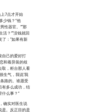
上7点才开始
多少钱？”他
男性器官。”“那
生活？”“没钱就回
笑了：“如果有新
按自己的爱好打
性恋和着异装的歧
去取，柜台那人看
很生气，我说‘我
这条路的。谁愿受
后有多么成功，结
什么事？”
，确实对医生说
说是。反正目的是