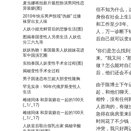
麦当娜将拍新片最想扮演男同性恋
异装癖(图)
但不知为什么，
2010年快乐男声惊现“伪娘” 过膝
身份在社会上生
袜穿出女人味
和工作至少3年
人妖小姐光鲜背后的悲惨生活(图)
人，万一诊断下
图揭泰国变性人另类生活 人妖也
后自己就可以变
分三六九等
妖妖热吻！泰国最美人妖姐妹花进
“你们是怎么找
军中国演艺圈
来。”我又问：“
实拍泰国人妖变性手术全过程(图)
做？怎么能对自
揭秘变性手术全过程
后，他们还会不
男子因迷恋布兰妮大胆变性隆胸
由于陈博士下午
罕见实录：90年代俄罗斯变性人
起，和他们聊天
生活
相怜，没有任何
雌雄同体 和异装癖在一起的100天
(_1/_17)
人咨询的，有做
雌雄同体 和异装癖在一起的100天
急得在病房里来
(_1/_17)
时间花了不少钱
人妖皇后取出假乳出家 揭秘辛酸
冲突，我只好两