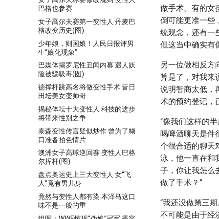
做手术。有的女
巴格也参赛
倒可能更准一些
女子高尔夫赛第一变性人 丹麦巴
格改变历史(图)
统观念，还有一
少年娘，则国娘！人民日报评男
但这当中确实有
生“娘化现象”
另一位做相反方
巴媒体揭罗尼性丑闻内幕 遇人妖
险被骗吸毒(图)
算是了，对我来
德撑杆跳高名将做变性手术 昔日
说明智商太低，
田坛美女变帅哥
术的预约登记，已
揭秘体坛十大变性人 科技的进步
将带来性别之争
“像我们这样的
泰森变性传言疑似炒作 曾为了糊
喝啤酒聊天是件
口准备拍色情片
个很合适的聊天
澳洲女子高球巡回赛 变性人巴格
泳，他一直在和
尔挥杆(图)
子，你让我怎么
盘点奥运史上三大变性人 女“飞
做了手术？”
人”竟有男儿身
竟然与变性人都有染 本泽马这口
“我还没做第三
味不是一般的重
不可能是由于经
组图：WWE惊现“伪娘”冠军 秀容