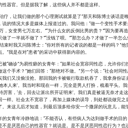
的性器官。但是据我了解，这些病人并不都是这样。
神治疗，让我们做的那个心理测试就算是了”那天和陈博士谈话是晚
，说的情况大多是媒体上报道过的。我问他：“做一个变性手术要
万，女变男七万左右。”“为什么女的反倒比男的贵？”“因为要再造
做了一半就不做了？”“没钱了呗。”“那怎么办？才做了一半怎么
访结束时我又问陈博士：“你对所有的记者说的都是一样的吗？”他
。”我是在对“患者”的采访中获得新内容的。
已被“确诊”为易性癖的女青年：“如果社会宽容同性恋，允许你们
做这个手术？”她们回答：“那绝对不做。”另一个说：“社会对同
实我们又没偷没抢。那回我的卡被银行取款机吞了，我拿身份证
让她本人来’。我当时和现在一样，完全是男人打扮，梳着平头。我
人特厉害，‘去，回去让派出所开证明来’。我们真是被逼无奈才走
回一样。社会太不宽容了，再加上媒体的误导，到处都说做完之
了。来这儿后才知道，到最后顶多给你安一个撒尿的玩意儿，能管
年的女青年冷静地说：“不能否认，有些病人为达到做手术的目的
是不是厌恶自己的性器官？就说是。是不是厌恶同性恋行为？也