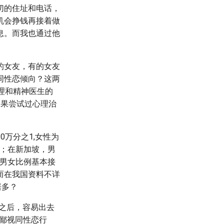
切的住址和电话，
机会挣钱再接着做
息。而我也通过他
的女友，有的女友
同性恋倾向？这两
理和精神医生的
如果尝试过心理治
万分之1,女性为
1；在新加坡，男
为男女比例基本接
而在我国资料不详
居多？
之后，容易出去
鄙视同性恋行