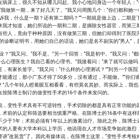
在病床上，很久不知从哪儿问起。我小心地问身边一个年轻人：“
“我做第一期，来了好几天了。”我又问周围几个：“你们都和她一
告诉我，什么是一期？还有第二期吗？”“一期就是做上边，二期是
来我才知道，她们所说的一期和二期，是摘除女性器官，而第三
有些人，竟由于种种原因，没有做第三期，但她们却得到了医院开
”的诊断证明书，用她们自己的话说，她们是名不副实的“男人”，
业？”我又问。“我不是。”另一个回答：“我是初中。”我又问：“
什么心理医生？我自己看的心理书。”我接着问：“来了就可以做吗
证，有家长签字。”我又问：“什么样的心理测试？”“到另一个医
才能通过，那小广东才得了50多分，没有通过，不能做。”“你们
？”几个年轻人瞪着眼互相看看，有些莫名其妙。而实际上，我也
在按陈博士制订的做变性手术的16个条件来发问的。
说，变性手术具有不可逆转性，手术切除的都是具有正常功能的
，术前的认定和筛选要相当慎重严格。在陈博士的16条中有这样
不少于1年；术前必须有1年以上的激素治疗。除此之外，陈博士
术的人要有大学本科以上学历，他说现在人才市场竞争如此激烈，
要讲“改装货”了。因此有媒体说，在陈博士这里，“变性手术考核