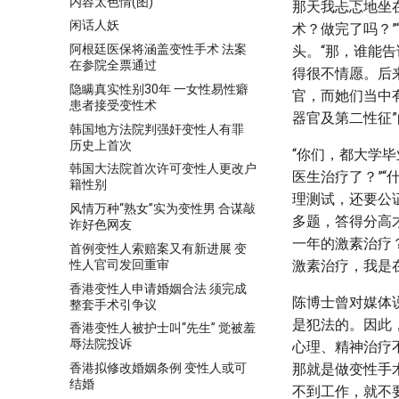
内容太色情(图)
那天我忐忑地坐
闲话人妖
术？做完了吗？”
阿根廷医保将涵盖变性手术 法案
头。“那，谁能
在参院全票通过
得很不情愿。后
隐瞒真实性别30年 一女性易性癖
官，而她们当中
患者接受变性术
器官及第二性征
韩国地方法院判强奸变性人有罪
历史上首次
“你们，都大学毕
韩国大法院首次许可变性人更改户
医生治疗了？”“
籍性别
理测试，还要公
风情万种“熟女”实为变性男 合谋敲
多题，答得分高
诈好色网友
一年的激素治疗
首例变性人索赔案又有新进展 变
性人官司发回重审
激素治疗，我是
香港变性人申请婚姻合法 须完成
陈博士曾对媒体
整套手术引争议
是犯法的。因此
香港变性人被护士叫“先生” 觉被羞
辱法院投诉
心理、精神治疗
香港拟修改婚姻条例 变性人或可
那就是做变性手
结婚
不到工作，就不