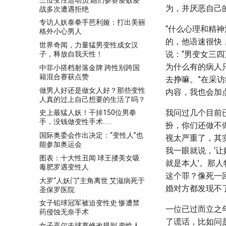
为，并厌恶自己
战多次遭遇拒绝
专访人妖泰拳手芭利娅：打出美丽
“什么心理和精
格外小心男人
的，他语速很快
世界奇闻，力量猛男变性成女汉
说：“男变女三四
子，释放自我天性！
为什么有的病人只
中菲小搭档射落金牌 跨性别跨国
籍混合赛获点赞
去挣嘛。”在采
做男人好还是做女人好？那些变性
内容，我也会加点
人真的过上自己想要的生活了吗？
我问过几个目前
史上最猛人妖！干掉150位男拳
手，没钱做变性手术……
扮，你们还做不
国际奥委会作出决定：“变性人”也
视太严重了，其
能参加奥运会
我一眼就说，‘
图表：十大性丑闻 球王搂美女吸
就是本人’。那
毒肥罗遇变性人
这个罪？像死一
大罗“人妖门”主角离世 艾滋病死于
婚对方都发现不
圣保罗医院
女子铅球冠军被迫变性史 惨遭禁
一位已过而立之
药侵蚀无奈手术
了谎话，比如问
女子高尔夫球赛修改规则 变性人