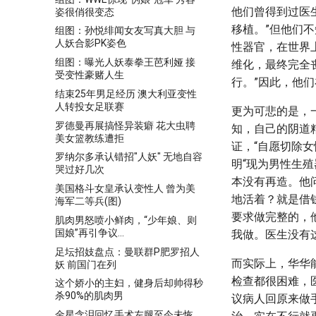
他们曾得到过医
姿很俏很变态
移植。”但他们
组图：孙悦绯闻女友写真大胆 与
人妖合影PK姿色
性器官，在世界
组图：曝光人妖泰拳王芭利娅 接
维化，最终完全
受变性豪赌人生
行。”因此，他
结束25年男足经历 澳大利亚变性
人转投女足联赛
更为可悲的是，
罗德曼再展搞怪异装癖 花大虫聘
知，自己的阴道
美女篮教练遭拒
证，“自愿切除
罗纳尔多承认错招"人妖" 无地自容
明“现为男性生
哭过好几次
本没有再造。他
美国格斗女皇承认变性人 曾为美
地活着？就是借
海军二等兵(图)
要求做完整的，
肌肉男怒喷小鲜肉，“少年娘、则
国娘”再引争议...
我做。医生没有
足坛招妓盘点：曼联群P肥罗招人
而实际上，华华
妖 前国门在列
检查都很困难，
这个娇小的主妇，健身后却帅得秒
杀90%的肌肉男
议病人回原来做
金星含泪回忆手术左腿至今未恢