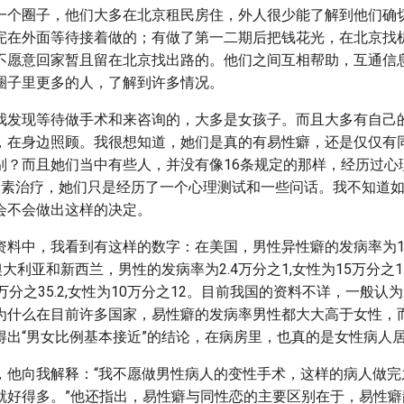
一个圈子，他们大多在北京租民房住，外人很少能了解到他们确
完在外面等待接着做的；有做了第一二期后把钱花光，在北京找
不愿意回家暂且留在北京找出路的。他们之间互相帮助，互通信
圈子里更多的人，了解到许多情况。
我发现等待做手术和来咨询的，大多是女孩子。而且大多有自己
，在身边照顾。我很想知道，她们是真的有易性癖，还是仅仅有
别？而且她们当中有些人，并没有像16条规定的那样，经历过心
激素治疗，她们只是经历了一个心理测试和一些问话。我不知道
会不会做出这样的决定。
资料中，我看到有这样的数字：在美国，男性异性癖的发病率为10
澳大利亚和新西兰，男性的发病率为2.4万分之1,女性为15万分之
万分之35.2,女性为10万分之12。目前我国的资料不详，一般认
为什么在目前许多国家，易性癖的发病率男性都大大高于女性，
得出“男女比例基本接近”的结论，在病房里，也真的是女性病人
，他向我解释：“我不愿做男性病人的变性手术，这样的病人做完
就好得多。”他还指出，易性癖与同性恋的主要区别在于，易性癖