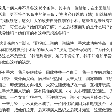
这几个病人并不具备这16个条件。其中有一位姑娘，在来医院前
活着，更不符合16条中的第三条，“患者必须以他（她）们选择
。”我很疑惑，这么巨大的改变自身性别的手术，这些看起来只有2
错了，可怎么办？她们真的了解手术之后将要面对的是什么吗？
成异性吗？她们真的有这种思想准备吗？
到这儿来的？”我问。“看报纸上说的，说陈博士手术成功率特高，
那你们见过做完手术后的病人吗？”“没见过完全做完的。”“为什
己这么不负责任！”我感到震惊。她们不说话了。我不知道如果尝
会做出这样的决定。
还有手术，我只好继续等，因此整整一个白天，我一直在病房和
、吃饭，去外面买药。病房里很热闹，人来人往，烟雾腾腾，都
顾忌，即便变性方向相反，大家也随便地挤在一起，互相开玩笑
过手术又回来玩的，还有陪住的家属。小广东心理测试没通过，
回窜。一个女青年很生气，不许她过来，说小广东来月经会传染
，一来月经，手术又做不成了。一位陪住家属因为看电视换台，
边劝着，把他们拉开。后来和病人熟识之后我才知道，这些做变