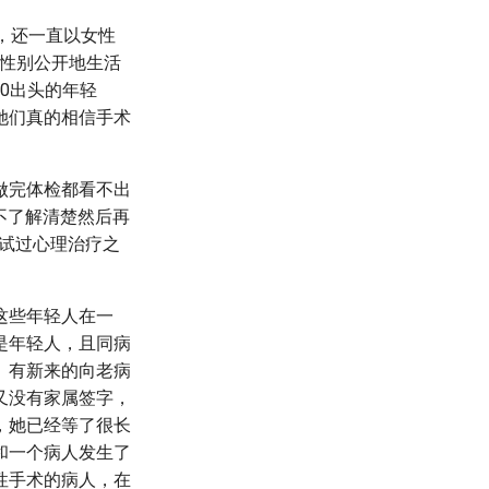
，还一直以女性
的性别公开地生活
0出头的年轻
她们真的相信手术
做完体检都看不出
么不了解清楚然后再
试过心理治疗之
这些年轻人在一
是年轻人，且同病
。有新来的向老病
又没有家属签字，
，她已经等了很长
和一个病人发生了
性手术的病人，在