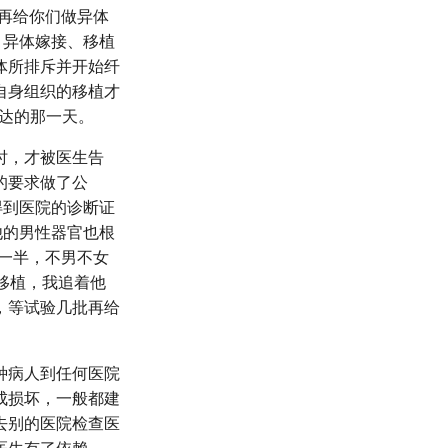
再给你们做异体
，异体嫁接、移植
体所排斥并开始纤
自身组织的移植才
达的那一天。
时，才被医生告
的要求做了公
得到医院的诊断证
他的男性器官也根
一半，不男不女
移植，我追着他
，等试验几批再给
种病人到任何医院
成损坏，一般都建
去别的医院检查医