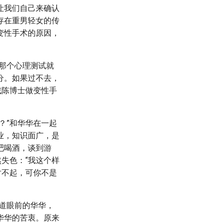
让我们自己来确认
存在重男轻女的传
变性手术的原因，
那个心理测试就
分。如果过不去，
找陈博士做变性手
？”和华华在一起
业，知识面广，是
吧喝酒，谈到游
失色：“我这个样
对不起，可你不是
知道眼前的华华，
华华的苦衷。原来