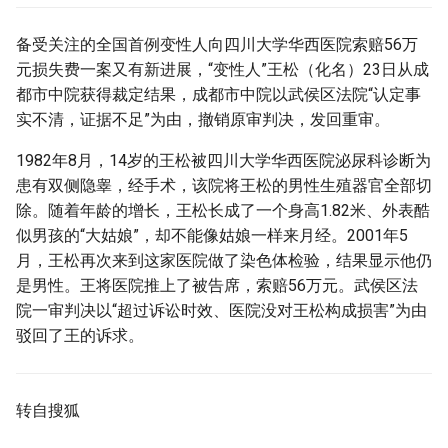
g
备受关注的全国首例变性人向四川大学华西医院索赔56万
s
元损失费一案又有新进展，“变性人”王松（化名）23日从成
e
都市中院获得裁定结果，成都市中院以武侯区法院“认定事
实不清，证据不足”为由，撤销原审判决，发回重审。
a
r
1982年8月，14岁的王松被四川大学华西医院泌尿科诊断为
患有双侧隐睾，经手术，该院将王松的男性生殖器官全部切
c
除。随着年龄的增长，王松长成了一个身高1.82米、外表酷
h
似男孩的“大姑娘”，却不能像姑娘一样来月经。2001年5
月，王松再次来到这家医院做了染色体检验，结果显示他仍
是男性。王将医院推上了被告席，索赔56万元。武侯区法
院一审判决以“超过诉讼时效、医院没对王松构成损害”为由
驳回了王的诉求。
转自搜狐