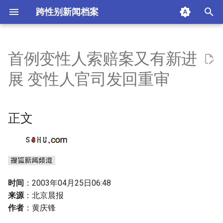
跨性别新闻档案
I
n
首例变性人索赔案又有新进
正文
i
展 变性人官司发回重审
t
摘要与附加信息
i
正文
附加信息 [Processed Page
a
Metadata]
l
i
z
时间
：2003年04月25日06:48
i
来源
：北京晨报
作者
：黄庆锋
n