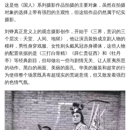
g
这是他《国人》系列摄影作品拍摄的主要对象，虽然在拍摄
对象的选择上带有强烈的主观性，但这组作品仍然属于纪实
s
摄影。
e
刘铮真正意义上的观念摄影创作，开始于《三界，意识的三
a
个层次：天堂、人间、地狱》，他让演员装扮成京剧人物的
模样，男性身穿戏服、女性则头戴凤冠赤身裸体，这些人物
r
的配置依据的是《三打白骨精》《薛仁贵征西》和《牡丹
c
亭》等经典剧目，但却做出一些与剧情无关、让人匪夷所思
h
的动作。黑白的画面、美丽的面孔、华美的服装和超常的行
为使得整个场景既具有超现实的荒诞意境，但又散发着强烈
的色情气氛。