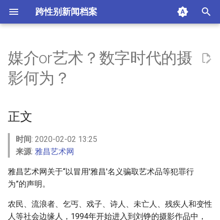
跨性别新闻档案
I
n
媒介or艺术？数字时代的摄
正文
i
影何为？
t
媒介与观念：摄影面临的复杂
性
i
正文
a
数字时代：摄影还可以何为？
l
时间
: 2020-02-02 13:25
摘要与附加信息
来源
:
雅昌艺术网
i
雅昌艺术网关于“以冒用'雅昌'名义骗取艺术品等犯罪行
z
附加信息 [Processed Page
为”的声明。
Metadata]
i
农民、流浪者、乞丐、戏子、诗人、未亡人、残疾人和变性
n
人等社会边缘人，1994年开始进入到刘铮的摄影作品中，