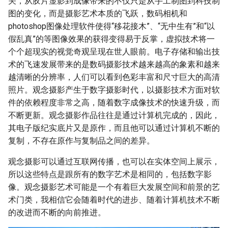
关，从胶片显影到成像带来的不仅只是从手工制图到科技制
图的变化，而是摄影艺术本质的飞跃，数码相机和
photoshop图像处理软件使得“移花接木”、“无中生有”和“以
假乱真”的等图像效果的获得变得易于反掌，虚拟技术将一
个个超现实的视觉奇观呈现在世人眼前。电子存储和输出技
术的飞速发展带来的是数码摄影技术越来越高的象素和越来
越清晰的分辨率，人们可以看到色彩丰富和尺寸巨大的高清
照片。观念摄影产生于数字摄影时代，以摄影技术方面对软
件的依赖程度非常之高，随着数字成像技术的快速升级，而
不断更新。观念摄影作品往往是通过计算机完成的，因此，
其电子版纪实底片又是原作，而且他可以通过计算机不断的
复制，不存在原作与复制品之间的差异。
观念摄影可以通过互联网传播，也可以在实体空间上展示，
所以这些特点是跟所有的数字艺术是相同的，包括数字影
像。观念摄影艺术可能是一个有着巨大发展空间和前景的艺
术门类，我相信它会随着时代的进步、随着计算机技术不断
的改进而不断的向前推进。