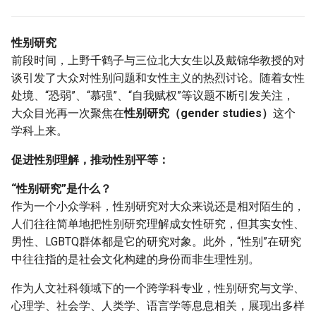
g
s
性别研究
前段时间，上野千鹤子与三位北大女生以及戴锦华教授的对
e
谈引发了大众对性别问题和女性主义的热烈讨论。随着女性
a
处境、“恐弱”、“慕强”、“自我赋权”等议题不断引发关注，
r
大众目光再一次聚焦在
性别研究（gender studies）
这个
学科上来。
c
促进性别理解，推动性别平等：
h
“性别研究”是什么？
作为一个小众学科，性别研究对大众来说还是相对陌生的，
人们往往简单地把性别研究理解成女性研究，但其实女性、
男性、LGBTQ群体都是它的研究对象。此外，“性别”在研究
中往往指的是社会文化构建的身份而非生理性别。
作为人文社科领域下的一个跨学科专业，性别研究与文学、
心理学、社会学、人类学、语言学等息息相关，展现出多样