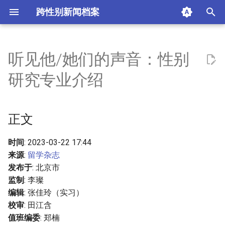
跨性别新闻档案
I
n
听见他/她们的声音：性别
正文
i
研究专业介绍
t
摘要与附加信息
i
正文
附加信息 [Processed Page
a
Metadata]
l
时间
: 2023-03-22 17:44
来源
:
留学杂志
i
发布于
: 北京市
z
监制
: 李璨
编辑
: 张佳玲（实习）
i
校审
: 田江含
n
值班编委
: 郑楠