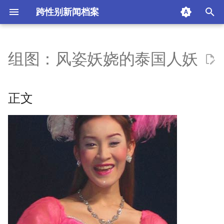
跨性别新闻档案
I
n
组图：风姿妖娆的泰国人妖
正文
i
t
摘要与附加信息
正文
i
附加信息 [Processed Page
a
Metadata]
l
i
z
i
n