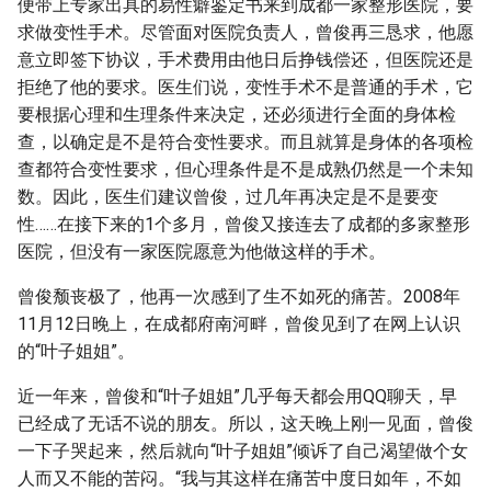
便带上专家出具的易性癖鉴定书来到成都一家整形医院，要
求做变性手术。尽管面对医院负责人，曾俊再三恳求，他愿
意立即签下协议，手术费用由他日后挣钱偿还，但医院还是
拒绝了他的要求。医生们说，变性手术不是普通的手术，它
要根据心理和生理条件来决定，还必须进行全面的身体检
查，以确定是不是符合变性要求。而且就算是身体的各项检
查都符合变性要求，但心理条件是不是成熟仍然是一个未知
数。因此，医生们建议曾俊，过几年再决定是不是要变
性……在接下来的1个多月，曾俊又接连去了成都的多家整形
医院，但没有一家医院愿意为他做这样的手术。
曾俊颓丧极了，他再一次感到了生不如死的痛苦。2008年
11月12日晚上，在成都府南河畔，曾俊见到了在网上认识
的“叶子姐姐”。
近一年来，曾俊和“叶子姐姐”几乎每天都会用QQ聊天，早
已经成了无话不说的朋友。所以，这天晚上刚一见面，曾俊
一下子哭起来，然后就向“叶子姐姐”倾诉了自己渴望做个女
人而又不能的苦闷。“我与其这样在痛苦中度日如年，不如