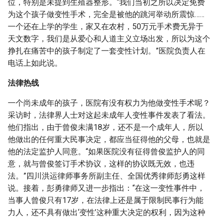
位，特别是未提到生殖器整形。“我们当初之所以决定免费
为这个孩子做变性手术，完全是被他的跳河举动所震惊……
一个还在上学的学生，家又在农村，50万元手术费无异于
天文数字，我们是从爱心和人道主义立场出发，所以为这个
挣扎在痛苦中的孩子制定了一套变性计划。”医院负责人在
电话上如此说。
法律热线
一个尚未成年的孩子，医院有没有权力为他做变性手术呢？
采访时，法律界人士对这起未成年人变性事件发表了看法。
他们指出，由于曾俊未满18岁，还不是一个成年人，所以
他做出的任何重大民事决定，都应当征得他的父母，也就是
他的法定监护人同意。“如果医院没有征得曾俊监护人的同
意，就与曾俊签订手术协议，这样的协议既无效，也违
法。”四川洪运律师事务所副主任、全国优秀律师彭勇这样
说。接着，彭勇律师又进一步指出：“在这一变性事件中，
当事人曾俊只有17岁，在法律上还是属于限制民事行为能
力人，还不具有做出‘变性’这种重大决定的权利，因为这种