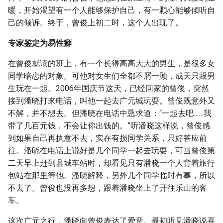
暖，开始渴望有一个人能够保护自己，有一颗心能够倾听自
己的倾诉。终于，曾俊上初二时，这个人出现了。
专家鉴定为易性癖
在曾俊就读的班上，有一个长得高高大大的男生，是很多女
同学暗恋的对象。可他对女生们全都不屑一顾，成天只跟男
生玩在一起。2006年国庆节这天，已经回家的曾俊，突然
接到潘晓打来电话，叫他一起去广元城玩耍。曾俊既意外又
不解，并不想去。但潘晓在电话中恳求道：“一起去吧……我
带了几百元钱，不会让你出钱的。”听潘晓这样说，曾俊感
到如果自己再执意不去，实在有损同学关系，只好答应前
往。潘晓在电话上说好是几个同学一起去玩耍，可当曾俊第
二天早上赶到县城车站时，却看见只有潘晓一个人背着旅行
包站在那里等他。潘晓解释，另外几个同学临时有事，所以
不去了。曾俊也没再多想，跟着潘晓坐上了开往乐山的客
车。
这次广元之行，潘晓向曾俊表达了爱意。最初听见潘晓说喜