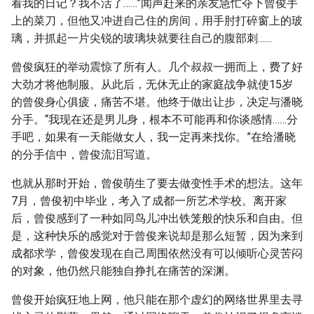
看我的日记？我不活了……”闻声赶来的亲友急忙夺下曾俊手
上的菜刀，但他又冲进自己住的房间，用手肘打碎窗上的玻
璃，并抓起一片尖锐的玻璃块就要往自己的腹部刺……
曾俊疯狂的举动震惊了所有人。几个叔叔一拥而上，费了好
大劲才将他制服。从此后，无休无止的家庭战争就使15岁
的曾俊身心俱疲，痛苦不堪。他终于做出让步，决定与潘晓
分手。“我现在还是男儿身，根本不可能再和你谈感情……分
手吧，如果有一天能做女人，我一定再来找你。”在给潘晓
的分手信中，曾俊流泪写道。
也就从那时开始，曾俊萌生了要去做变性手术的想法。这年
7月，曾俊初中毕业，考入了成都一所艺术学校。离开家
后，曾俊感到了一种如同鸟儿冲出铁笼般的快乐和自由。但
是，这种快乐的感觉对于曾俊来说却是那么短暂，因为来到
成都求学，曾俊发现在自己周围依然没有可以倾听心灵苦闷
的对象，他仍然只能独自挣扎在痛苦的深渊。
曾俊开始疯狂地上网，他只能在那个虚幻的网络世界里去寻