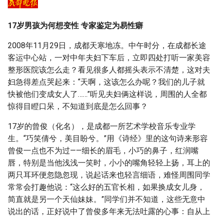
g
s
17岁男孩为何想变性 专家鉴定为易性癖
e
2008年11月29日，成都天寒地冻。中午时分，在成都长途
客运中心站，一对中年夫妇下车后，立即四处打听一家美容
a
整形医院该怎么走？看见很多人都摇头表示不清楚，这对夫
r
妇急得差点哭起来：“天啊，这该怎么办呢？我们的儿子就
快被他们变成女人了……”听见夫妇俩这样说，周围的人全都
c
惊得目瞪口呆，不知道到底是怎么回事？
h
17岁的曾俊（化名），是成都一所艺术学校音乐专业学
生。“巧笑倩兮，美目盼兮。”用《诗经》里的这句诗来形容
曾俊一点也不为过——细长的眉毛，小巧的鼻子，红润嘴
唇，特别是当他浅浅一笑时，小小的嘴角轻轻上扬，耳上的
两只耳环便忽隐忽现，说起话来也轻言细语，难怪周围同学
常常会打趣他说：“这么好的五官长相，如果换成女儿身，
简直就是另一个天仙妹妹。”同学们并不知道，这些无意中
说出的话，正好说中了曾俊多年来无法吐露的心事：自从上