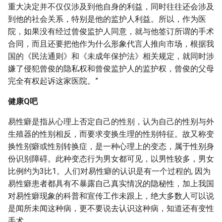
重大决定并不仅仅涉及到他自身的利益，同时往往还会涉及
到他的社会关系，特别是他的监护人利益。所以，作为医
院，如果没有经过曾俊监护人同意，就与他签订所谓的手术
合同，而且还要把他作为什么形象代言人推向市场，根据我
国的《民法通则》和《未成年保护法》相关规定，就同时涉
嫌了侵犯曾俊的隐私权和曾俊监护人的监护权，曾俊的父母
完全有权起诉这家医院。”
健康Q吧
易性癖是指从心理上否定自己的性别，认为自己的性别与外
生殖器的性别相反，而要求变换生理的性别特征。故又称变
换性别癖或性别转换症，是一种心理上的变态，属于性别身
份识别障碍。此种变态行为男女都可见，以男性较多，男女
比例约为3比1。人们对易性癖的认识是有一个过程的, 因为
易性癖患者都具有不暴露自己真实情况的隐秘性，加上我国
对易性癖现象的科普和宣传工作未跟上，绝大多数人可以说
是闻所未闻这种病，更不要说去认识这种病，知道还有变性
手术。