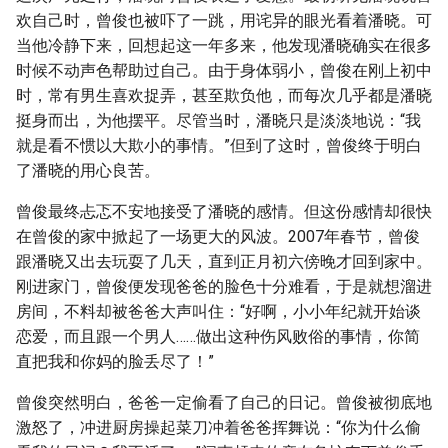
欢自己时，曾俊也被吓了一跳，用诧异的眼光看着潘晓。可
当他冷静下来，回想起这一年多来，他发现潘晓确实在很多
时候不动声色帮助过自己。由于身体弱小，曾俊在刚上初中
时，常有男生喜欢捉弄，甚至欺负他，而每次几乎都是潘晓
挺身而出，为他摆平。尽管当时，潘晓只是淡淡地说：“我
就是看不惯以大欺小的事情。”但到了这时，曾俊终于明白
了潘晓的用心良苦。
曾俊最终忐忑不安地接受了潘晓的感情。但这份感情却很快
在曾俊的家中掀起了一场更大的风波。2007年春节，曾俊
跟潘晓又出去玩耍了几天，直到正月初六傍晚才回到家中。
刚进家门，曾俊便发现爸爸的脸色十分难看，于是就想溜进
房间，不料却被爸爸大声叫住：“好啊，小小年纪就开始谈
恋爱，而且跟一个男人……做出这种伤风败俗的事情，你简
直把我和你妈的脸丢尽了！”
曾俊突然明白，爸爸一定偷看了自己的日记。曾俊被彻底地
激怒了，冲进厨房操起菜刀冲着爸爸挥舞说：“你为什么偷