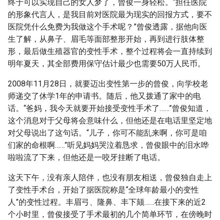
终于可以实现自己的女人梦了，曾俊一身轻松。“担任医院
的形象代言人，是我目前对医院最为现实的回报方式，要不
医院凭什么免费为我做这个手术呢？”曾俊透露，据他向医
生了解，从鼻子、眉毛等面部整形开始，再到进行肢体整
形，最后做生殖器官的变性手术，整个过程将会一直持续到
明年夏天，其全部费用保守估计最少也需要50万人民币。
2008年11月28日，就要迈出变性第一步的曾俊，向学校老
师递交了休学1年的申请书。随后，他又拨通了家中的电
话。“爸妈，我今天就要开始接受变性手术了……”曾俊知道，
这个消息对于父母将会意味什么，但他还是在电话里坚定地
对父母说出了这句话。“儿子，你可不能乱来啊，你可是咱
们家的命根啊……”听见妈妈哭泣着恳求，曾俊眼中的泪水哗
啦啦流了下来，但他还是一咬牙挂断了电话。
这天下午，没有亲人陪伴，也没有朋友相送，曾俊独自走上
了变性手术台，开始了据医院称是“全球年龄最小的变性
人”的变性过程。丰眉弓、隆鼻、丰下颏……在接下来的近2
个小时里，曾俊接受了手术最初的几个简单环节，在傍晚时