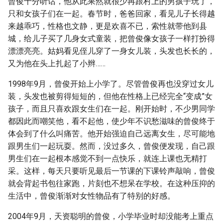
曾俊十分听话，他从此果然就很少再跟村上的男孩子玩了，
只和女孩子们在一起。春节时，爸爸回家，看见儿子长得越
来越乖巧，性格也文静，更是欢喜不已，索性就带他到县
城，给儿子买了几身女式童装，把曾俊像女孩子一样打扮得
漂漂亮亮。姑妈看见侄儿穿了一身女儿装，头发也长长的，
又为他在头上扎起了小辫……
1998年9月，曾俊开始上小学了。尽管曾俊再也没穿过女儿
装，头发也被剪得短短的，但他在性格上已经完全“变成”女
孩子，而且只喜欢跟女生们在一起。刚开始时，不少男同学
都因此而嘲笑他，看不起他，使少年不识愁滋味的曾俊终于
体会到了什么叫痛苦。他开始强迫自己远离女生，尽可能地
跟男生们一起玩耍。然而，没过多久，曾俊便发现，自己跟
男生们在一起根本感觉不到一点快乐，就连上课也无精打
采。这样，每天只要听见最后一节课的下课铃声敲响，曾俊
就会背起书包往家跑，片刻也不想呆在学校。在这种压抑的
生活中，曾俊渐渐对女性物品有了特别的好感。
2004年9月，天资聪明的曾俊，小学毕业时却没能考上重点