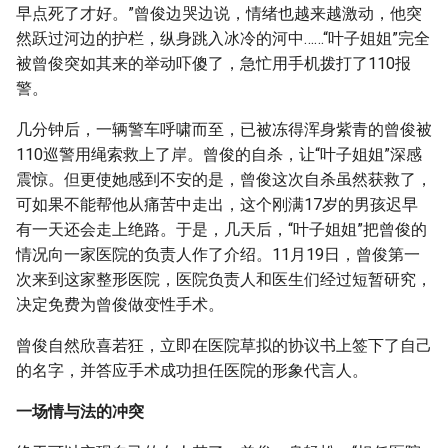
早点死了才好。”曾俊边哭边说，情绪也越来越激动，他突
然跃过河边的护栏，纵身跳入冰冷的河中……“叶子姐姐”完全
被曾俊突如其来的举动吓傻了，急忙用手机拨打了110报
警。
几分钟后，一辆警车呼啸而至，已被冻得浑身紫青的曾俊被
110巡警用绳索救上了岸。曾俊的自杀，让“叶子姐姐”深感
震惊。但更使她感到不安的是，曾俊这次自杀虽然获救了，
可如果不能帮他从痛苦中走出，这个刚满17岁的男孩迟早
有一天还会走上绝路。于是，几天后，“叶子姐姐”把曾俊的
情况向一家医院的负责人作了介绍。11月19日，曾俊第一
次来到这家整形医院，医院负责人和医生们经过短暂研究，
决定免费为曾俊做变性手术。
曾俊自然欣喜若狂，立即在医院草拟的协议书上签下了自己
的名字，并答应手术成功担任医院的形象代言人。
一场情与法的冲突