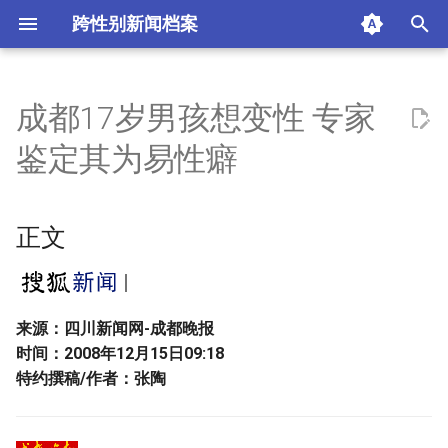
跨性别新闻档案
I
n
成都17岁男孩想变性 专家
正文
i
鉴定其为易性癖
t
摘要与附加信息
i
正文
附加信息 [Processed Page
a
Metadata]
l
i
来源：四川新闻网-成都晚报
时间：2008年12月15日09:18
z
特约撰稿/作者：张陶
i
n