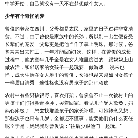
中学开始，自己就没有一天不在梦想做个女人。
少年有个奇怪的梦
曾俊的老家在四川，父母都是农民，家里的日子过得非常清
贫。不过，由于曾俊是家族中的长孙，所以刚一出生便备受
长辈们的宠爱，父母更是把他当作了掌上明珠。那时候，爸
爸常常出去打工，一年才能回家1次。这样，在曾俊的成长
过程中，他的童年几乎全是在女人堆里度过的：跟妈妈上山
做农活，和邻居家的女孩子一起玩耍、做游戏……说来也
怪，成天生活在女人堆里的曾俊，长得也越来越如同女孩子
一样眉目清秀，连性格也没有男孩子的那种顽皮。
农村中有些男孩很野，喜欢打架，曾俊曾不止一次被村上的
男孩子们打得鼻青脸肿，哭着回家。看见儿子受人欺负，妈
妈心疼极了，想去找那些孩子的家长评理。可她转念又想，
那些孩子也只有几岁，全都还不懂事，能要他们负什么责任
呢？于是，妈妈就对曾俊说：“往后少跟他们一起玩。”