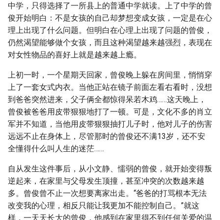
中学，只得选择了一所县上的普通中学就读。上了中学的曾
俊开始明白：不是女孩的自己却梦想变成女孩，一定是在心
理上出现了什么问题。但明白在心理上出现了问题的曾俊，
仍然渴望能够做个女孩，而且这种渴望越来越强烈，表现在
对女性物品的喜好上就是越来越上瘾。
上初一时，一个星期天回家，曾俊晚上躲在房间里，悄悄穿
上了一套女式内衣。当他正站在镜子前面左看右看时，没想
到爸爸突然进来，父子俩全都惊得呆若木鸡……这天晚上，
曾俊被爸爸用皮带狠狠地打了一顿。可是，文化不多的肖立
军并不知道，当他用皮带狠狠抽打儿子时，他对儿子的伤害
远远不止在身体上，尽管那时的曾俊还不满13岁，还不安
全懂得什么叫人生的迷茫……
自从发生这件事后，从小文静、懦弱的曾俊，就开始变得叛
逆起来，在家里与父母发生顶撞，甚至冲突的次数越来越
多。曾俊曾不止一次想要离家出走。“爸爸的打骂根本无法
改变我的心理，相反只能让我更加不能控制自己。”就这
样，一天天长大的曾俊，他感到在家里得不到任何关爱的温