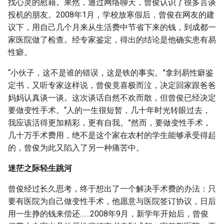
找心灵的慰藉。果然，通过网络聊天，曾俊认识了很多言谈
投机的朋友。2008年1月，学校放寒假后，曾俊在网友的建
议下，用自己几个月来从生活费中节省下来的钱，到成都一
家医院做了检查。经专家鉴定，得出的结论是他确实患有易
性癖。
“小伙子，这不是谁的错误，这是铁的事实。”拿到易性癖鉴
定书，又听专家这样说，曾俊竟喜极而泣，决定回家跟爸爸
妈妈认真谈一谈。这次谈话自然不欢而散，但曾俊已经决定
要做变性手术。“人的一生很短暂，几十年时光转眼过去，
我应该活得更加精彩，更有自我。”然而，要做变性手术，
几十万手术费用，绝不是这个家在农村的学生能够承受得起
的，曾俊为此又陷入了另一种痛苦中。
迷茫之际轻生跳河
曾俊经过长久思考，终于想出了一个解决手术费的办法：只
要有医院为自己做变性手术，他愿意与医院签订协议，日后
用一生挣的钱来偿还……2008年9月，新学年开始后，曾俊