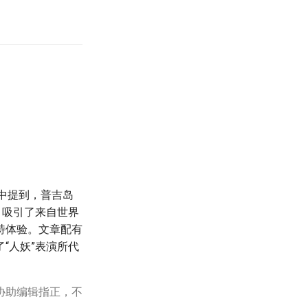
中提到，普吉岛
，吸引了来自世界
特体验。文章配有
“人妖”表演所代
协助编辑指正，不