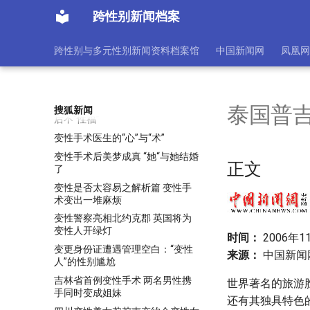
妨碍公务罪(图)
跨性别新闻档案
变性人:遭遇骚扰歧视 经历不堪回
首
跨性别与多元性别新闻资料档案馆
中国新闻网
凤凰网
变性人：非常求职路(图)
变性博士面对媒体指正不实炒作
揭秘男妈妈工程
变性后仍不是“女人” 江苏变性人术
泰国普吉
搜狐新闻
后不“性福”
变性手术医生的“心”与“术”
变性手术后美梦成真 “她“与她结婚
正文
了
变性是否太容易之解析篇 变性手
术变出一堆麻烦
变性警察亮相北约克郡 英国将为
变性人开绿灯
时间：
2006年11
变更身份证遭遇管理空白：“变性
来源：
中国新闻
人”的性别尴尬
吉林省首例变性手术 两名男性携
世界著名的旅游
手同时变成姐妹
还有其独具特色