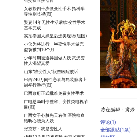
否交换互换器官
女教授四十岁做变性手术 指科学
界性别歧视(图)
娶妻14年无性生活后续:变性手术
基本完成
实拍泰国人妖皇后选美现场(组图)
小伙为将进行一半变性手术做完
盗窃被判10个月
少年时期被迫异国做人妖 武汉变
性人渴望真爱
山东“准变性人”状告医院败诉
巴西240万同性恋者与易装癖者上
街举行游行(图)
巴西政府正式批准免费变性手术
广电总局叫停整容、变性类电视节
目(图)
责任编辑：黄芳
广西女子心脏先天右位 医院检查
错听心腰为人妖
评论(1)
张克莎：我是变性人
全部跟贴(1条)