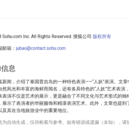
8 Sohu.com Inc. All Rights Reserved. 搜狐公司
版权所有
报邮箱：
jubao@contact.sohu.com
加信息
狐新闻，介绍了泰国普吉岛的一种特色表演——“人妖”表演。文章
自然风光和丰富的海鲜而闻名，还有各具特色的“人妖”艺术表演
妖表演不仅是艺术的展示，更是融合了不同文化与艺术形式的独
，展示了表演者的华丽服饰和精湛表演艺术。此外，文章也提到了
以及其在当地旅游业中的重要地位。
息为自动生成，仅供检索与参考。如有错误或遗漏（未知），请