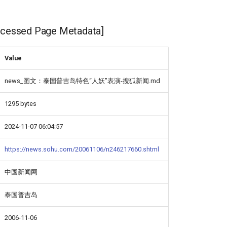
ssed Page Metadata]
Value
news_图文：泰国普吉岛特色“人妖”表演-搜狐新闻.md
1295 bytes
2024-11-07 06:04:57
https://news.sohu.com/20061106/n246217660.shtml
中国新闻网
泰国普吉岛
2006-11-06