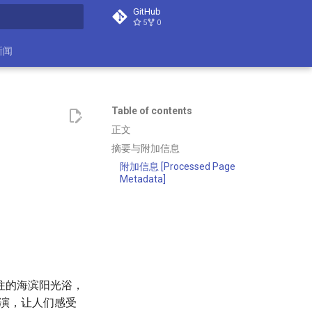
GitHub
5
0
search
新闻
Table of contents
正文
摘要与附加信息
附加信息 [Processed Page
Metadata]
往的海滨阳光浴，
表演，让人们感受