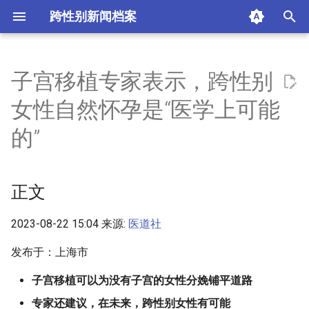
跨性别新闻档案
I
n
子宫移植专家表示，跨性别
正文
i
女性自然怀孕是“医学上可能
t
摘要与附加信息
的”
i
附加信息 [Processed Page
a
Metadata]
正文
l
i
2023-08-22 15:04 来源:
医道社
z
发布于：上海市
i
子宫移植可以为没有子宫的女性分娩铺平道路
n
专家还建议，在未来，跨性别女性有可能