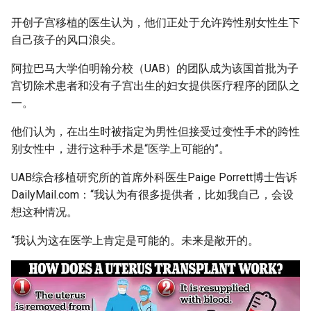
g
开创子宫移植的医生认为，他们正处于允许跨性别女性生下
s
自己孩子的风口浪尖。
e
阿拉巴马大学伯明翰分校（UAB）的团队成为该国首批为子
a
宫切除术患者和没有子宫出生的妇女提供医疗程序的团队之
一。
r
他们认为，在出生时被指定为男性但接受过变性手术的跨性
c
别女性中，进行这种手术是“医学上可能的”。
h
UAB综合移植研究所的首席外科医生Paige Porrett博士告诉
DailyMail.com：“我认为有很多提供者，比如我自己，会设
想这种情况。
“我认为这在医学上肯定是可能的。未来是敞开的。