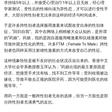
求持续5年以上，并接受心理治疗1年以上且无效，经心理
学家测试，变性后的性倾向须为异性恋，才可以进行变性手
术。大部分跨性别者无法承担这样的经济与时间成本。
于是许多跨性别者选择服用激素来试图改变自身的性别体
征，“回归自我”。其中在网络上稍稍被大众认知的，是所谓
的“药娘”。药娘，指的是因自愿服用雌激素和抗雄激素药物
导致外观女性化的男性。许多FTM（Female To Male）跨性
别者也同样采用注射雄性激素的方式来改变自己的性征。
这种现象恰恰是被不友好的社会状况压迫出来的。香港中文
大学社会学系教授蔡玉萍认为：“药娘出现的最主要原因是
经济。想接受手术没有钱，找不到工作等等；受到歧视被边
缘化，导致不敢去正规的医院开药，因为可能受到医生的歧
视等等。”
用药一方面是一般跨性别者无奈的选择，但另一方面也是部
分跨性别者充满勇气的反抗。