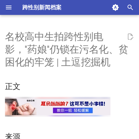
跨性别新闻档案
I
n
名校高中生拍跨性别电
正文
i
影，"药娘"仍锁在污名化、贫
t
来源
困化的牢笼 | 土逗挖掘机
i
发布时间
a
正文
无罪的跨性别，不友好的世界
l
i
跨性别在中国：压抑的环境，
z
以身体为反抗
i
跨性别网络社群：启蒙、抱团
n
与造梦的空间
来源