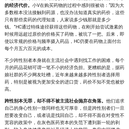
的经济代价。
小V在购买药物的过程中感到很被动：“因为大
多数根本没法接触到药源，也没办法知道真实的药价，这些
只有那些卖药的代理知道，人家说多少钱那就是多少
钱。”HC通过特殊途径获得这些药物，在刚开始尝试激素的
时候用远超过原价的价格买了药物，被坑了一把。后来，即
使以常规的价格与频率摄入药品，HC仍要在药物上面付出
每个月五六百元的成本。
不少跨性别者本身就在主流社会中遇到找工作的困难，每个
月的药品花销可谓一笔不小的经济负担。更糟糕的是，据药
娘社群的不少网友吐槽，近年来越来越多跨性别者选择用
药，特别是被视为更加安全的进口货，药价不知不觉也被炒
高。
跨性别本无罪，却不得不被主流社会抛弃在角落。
他们追求
自己的身心性别一致同样也无可厚非，但是跨性别者们一旦
想要改变自己，或者说是找回自己，却不得不面在对变性不
宽容的政策中，在灰色医药资本的失范下遭到新一轮的剥