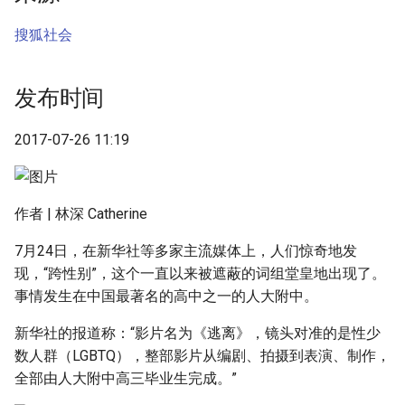
g
被问题化的“变性”，是美梦还
搜狐社会
s
是噩梦？
e
版权声明
发布时间
a
摘要与附加信息
2017-07-26 11:19
r
c
附加信息 [Processed Page
Metadata]
h
作者 | 林深 Catherine
7月24日，在新华社等多家主流媒体上，人们惊奇地发
现，“跨性别”，这个一直以来被遮蔽的词组堂皇地出现了。
事情发生在中国最著名的高中之一的人大附中。
新华社的报道称：“影片名为《逃离》，镜头对准的是性少
数人群（LGBTQ），整部影片从编剧、拍摄到表演、制作，
全部由人大附中高三毕业生完成。”