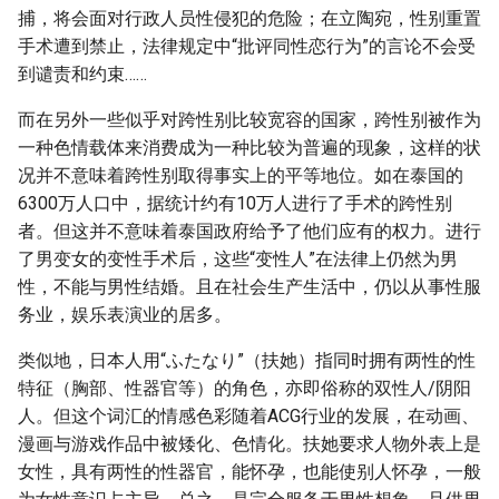
捕，将会面对行政人员性侵犯的危险；在立陶宛，性别重置
手术遭到禁止，法律规定中“批评同性恋行为”的言论不会受
到谴责和约束……
而在另外一些似乎对跨性别比较宽容的国家，跨性别被作为
一种色情载体来消费成为一种比较为普遍的现象，这样的状
况并不意味着跨性别取得事实上的平等地位。如在泰国的
6300万人口中，据统计约有10万人进行了手术的跨性别
者。但这并不意味着泰国政府给予了他们应有的权力。进行
了男变女的变性手术后，这些“变性人”在法律上仍然为男
性，不能与男性结婚。且在社会生产生活中，仍以从事性服
务业，娱乐表演业的居多。
类似地，日本人用“ふたなり”（扶她）指同时拥有两性的性
特征（胸部、性器官等）的角色，亦即俗称的双性人/阴阳
人。但这个词汇的情感色彩随着ACG行业的发展，在动画、
漫画与游戏作品中被矮化、色情化。扶她要求人物外表上是
女性，具有两性的性器官，能怀孕，也能使别人怀孕，一般