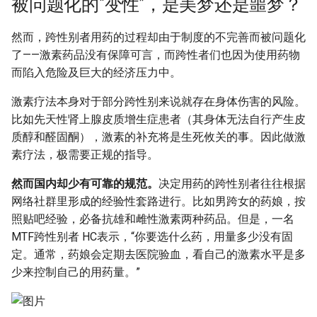
被问题化的“变性”，是美梦还是噩梦？
然而，跨性别者用药的过程却由于制度的不完善而被问题化
了——激素药品没有保障可言，而跨性者们也因为使用药物
而陷入危险及巨大的经济压力中。
激素疗法本身对于部分跨性别来说就存在身体伤害的风险。
比如先天性肾上腺皮质增生症患者（其身体无法自行产生皮
质醇和醛固酮），激素的补充将是生死攸关的事。因此做激
素疗法，极需要正规的指导。
然而国内却少有可靠的规范。
决定用药的跨性别者往往根据
网络社群里形成的经验性套路进行。比如男跨女的药娘，按
照贴吧经验，必备抗雄和雌性激素两种药品。但是，一名
MTF跨性别者 HC表示，“你要选什么药，用量多少没有固
定。通常，药娘会定期去医院验血，看自己的激素水平是多
少来控制自己的用药量。”