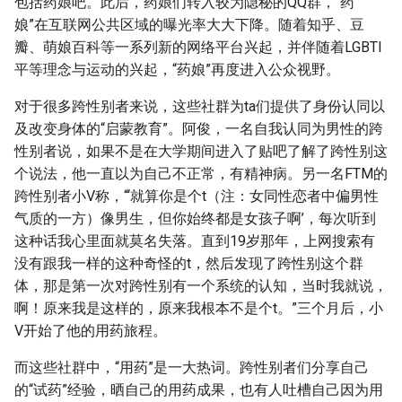
包括药娘吧。此后，药娘们转入较为隐秘的QQ群，“药
娘”在互联网公共区域的曝光率大大下降。随着知乎、豆
瓣、萌娘百科等一系列新的网络平台兴起，并伴随着LGBTI
平等理念与运动的兴起，“药娘”再度进入公众视野。
对于很多跨性别者来说，这些社群为ta们提供了身份认同以
及改变身体的“启蒙教育”。阿俊，一名自我认同为男性的跨
性别者说，如果不是在大学期间进入了贴吧了解了跨性别这
个说法，他一直以为自己不正常，有精神病。另一名FTM的
跨性别者小V称，“‘就算你是个t（注：女同性恋者中偏男性
气质的一方）像男生，但你始终都是女孩子啊’，每次听到
这种话我心里面就莫名失落。直到19岁那年，上网搜索有
没有跟我一样的这种奇怪的t，然后发现了跨性别这个群
体，那是第一次对跨性别有一个系统的认知，当时我就说，
啊！原来我是这样的，原来我根本不是个t。”三个月后，小
V开始了他的用药旅程。
而这些社群中，“用药”是一大热词。跨性别者们分享自己
的“试药”经验，晒自己的用药成果，也有人吐槽自己因为用