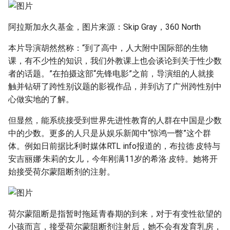
阿拉斯加永久基金，图片来源：Skip Gray，360 North
本片导演胡然然称：“到了高中，人大附中国际部的生物
课，有不少性的知识，我们外教课上也会谈论到关于性少数
者的话题。”在拍摄这部“先锋电影”之前，导演组的人就接
触并钻研了跨性别议题的影视作品，并到访了广州跨性别中
心做实地的了解。
但显然，能系统接受到世界先进性教育的人群在中国是少数
中的少数。更多的人只是从娱乐新闻中“惊鸿一瞥”这个群
体。例如日前据比利时媒体RTL info报道的，布拉德·皮特与
安吉丽娜·朱莉的女儿，今年刚满11岁的希洛·皮特。她将开
始接受荷尔蒙阻断剂的注射。
荷尔蒙阻断是指暂时拖延青春期的到来，对于有变性欲望的
小孩而言，接受荷尔蒙阻断剂注射后，她不会有发育乳房，