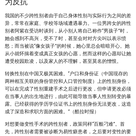
为反抗
我国的不少跨性别者由于自己身体性别与实际行为之间的差
异，常常在家庭、学校等场域遭遇暴力。一位男跨女的跨性
别者阿紫在受访时谈到，从小别人将自己称作“男孩子”时，
她会感到不高兴，受不了时，甚至会对对方尖叫以表示愤
怒；而当被说“像女孩子”的时候，她心里总会暗暗开心。她
从小就怀揣着变成真正女孩的心愿，然而这样的心愿却让她
遭受校园欺凌，以及家人的不理解，甚至莫名的憎恨。
转换性别在中国又极其困难。“户口和身份证（中国现存的
两种相互关联的身份管控和人口管控制度）上的性别身份，
可以在完成了性别重建手术之后进行更改，但申请更改必须
在当事人的出生地进行，由此可能导致当事人性别转变的暴
露。已经获得的学历学位证书上的性别身份无法更改，这造
成了深造和求职方面的困难。”（酷拉时报）
对想要做变性手术的跨性别者，政策同样“百般刁难”。首
先，跨性别者需要被诊断为易性癖患者，之后要对变性的要