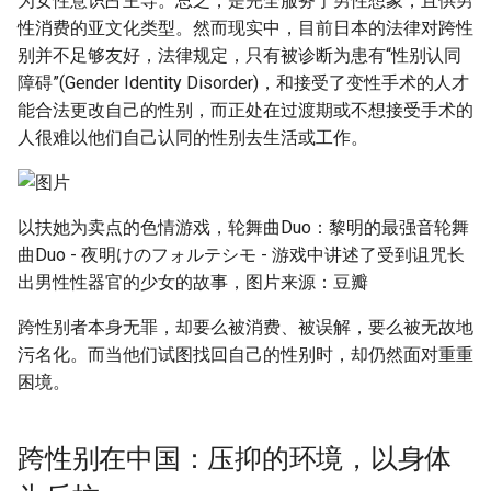
为女性意识占主导。总之，是完全服务于男性想象，且供男
性消费的亚文化类型。然而现实中，目前日本的法律对跨性
别并不足够友好，法律规定，只有被诊断为患有“性别认同
障碍”(Gender Identity Disorder)，和接受了变性手术的人才
能合法更改自己的性别，而正处在过渡期或不想接受手术的
人很难以他们自己认同的性别去生活或工作。
以扶她为卖点的色情游戏，轮舞曲Duo：黎明的最强音轮舞
曲Duo - 夜明けのフォルテシモ - 游戏中讲述了受到诅咒长
出男性性器官的少女的故事，图片来源：豆瓣
跨性别者本身无罪，却要么被消费、被误解，要么被无故地
污名化。而当他们试图找回自己的性别时，却仍然面对重重
困境。
跨性别在中国：压抑的环境，以身体