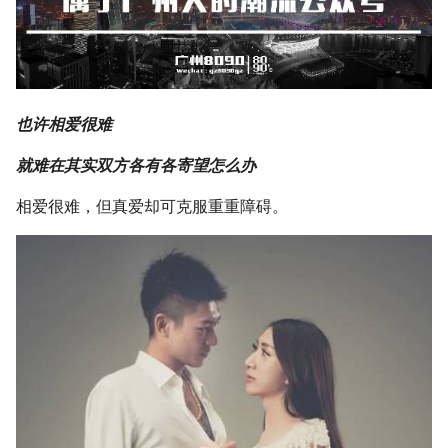
g
s
e
a
也许相爱很难
r
就难在其实双方各有各寄望怎么办
c
相爱很难，但真爱却可克服重重障碍。
h