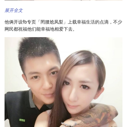
展开全文
他俩开设fb专页「罔腰尬凤梨」上载幸福生活的点滴，不少
网民都祝福他们能幸福地相爱下去。