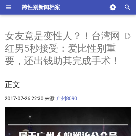
跨性别新闻档案
I
n
女友竟是变性人？！台湾网
正文
i
红男5秒接受：爱比性别重
t
摘要与附加信息
要，还出钱助其完成手术！
i
附加信息 [Processed Page
a
Metadata]
正文
l
i
2017-07-26 22:30 来源:
广州8090
z
i
n