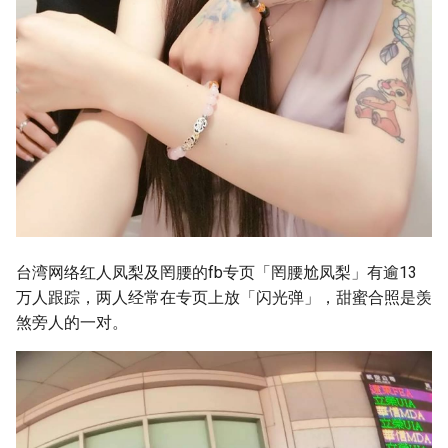
台湾网络红人凤梨及罔腰的fb专页「罔腰尬凤梨」有逾13
万人跟踪，两人经常在专页上放「闪光弹」，甜蜜合照是羡
煞旁人的一对。