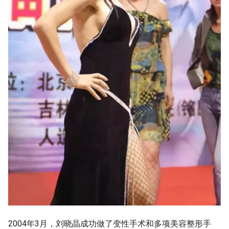
2004年3月，刘晓晶成功做了变性手术和多项美容整形手