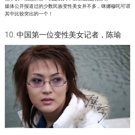
媒体公开报道过的少数民族变性美女并不多，咪娜穆吒可谓
其中比较突出的一个！
10. 中国第一位变性美女记者，陈瑜