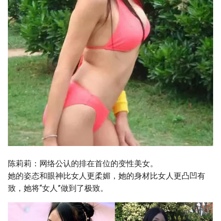
陈莉莉：网络公认的排在首位的变性美女。
她的姿态和眼神比女人更柔媚，她的身材比女人更凸凹有
致，她将“女人”做到了极致。