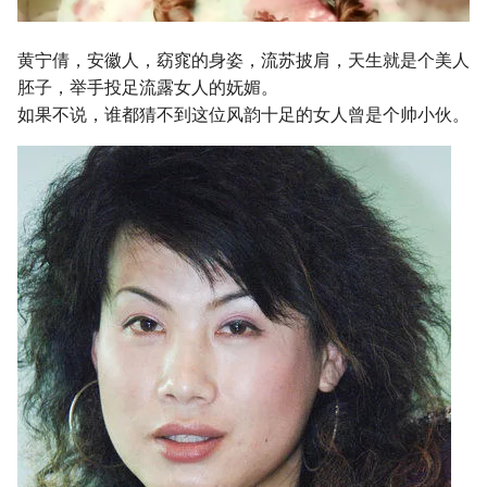
黄宁倩，安徽人，窈窕的身姿，流苏披肩，天生就是个美人
胚子，举手投足流露女人的妩媚。
如果不说，谁都猜不到这位风韵十足的女人曾是个帅小伙。