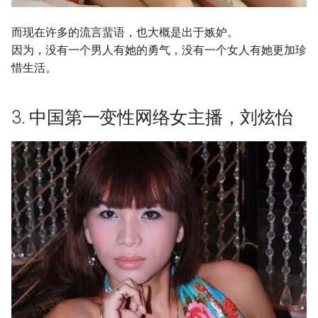
而现在许多的流言蜚语，也大概是出于嫉妒。
因为，没有一个男人有她的勇气，没有一个女人有她更加珍
惜生活。
3. 中国第一变性网络女主播，刘炫怡