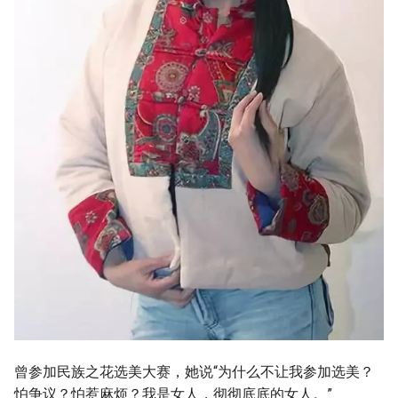
曾参加民族之花选美大赛，她说“为什么不让我参加选美？
怕争议？怕惹麻烦？我是女人，彻彻底底的女人。”