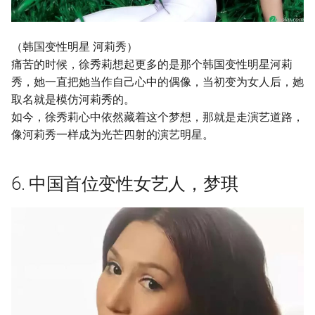
（韩国变性明星 河莉秀）
痛苦的时候，徐秀莉想起更多的是那个韩国变性明星河莉
秀，她一直把她当作自己心中的偶像，当初变为女人后，她
取名就是模仿河莉秀的。
如今，徐秀莉心中依然藏着这个梦想，那就是走演艺道路，
像河莉秀一样成为光芒四射的演艺明星。
6. 中国首位变性女艺人，梦琪