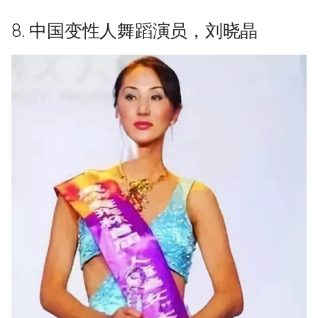
8. 中国变性人舞蹈演员，刘晓晶