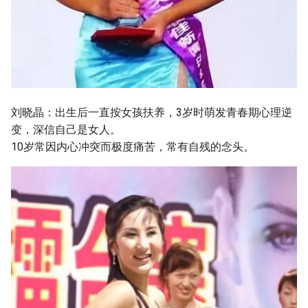
刘晓晶：出生后一直按女孩扶养，3岁时萌发青春期心理逆
变，深信自己是女人。
10岁常因内心冲突而极度痛苦，常有自残的念头。