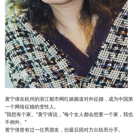
黄宁倩在杭州的浙江都市网红娘频道对外征婚，成为中国第
一个网络征婚的变性人。
“我想有个家。”黄宁倩说，“每个女人都会想要一个家，我也
不例外。”
黄宁倩曾有过一任男朋友，但最后因对方出轨而分手。