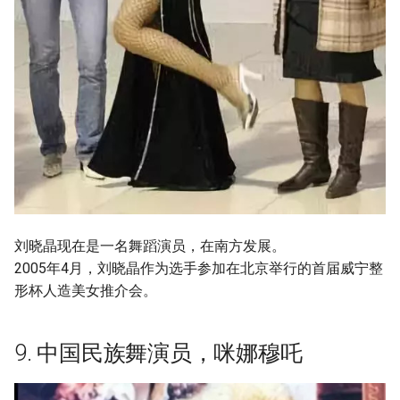
刘晓晶现在是一名舞蹈演员，在南方发展。
2005年4月，刘晓晶作为选手参加在北京举行的首届威宁整
形杯人造美女推介会。
9. 中国民族舞演员，咪娜穆吒