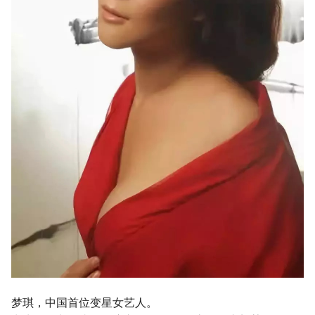
梦琪，中国首位变星女艺人。