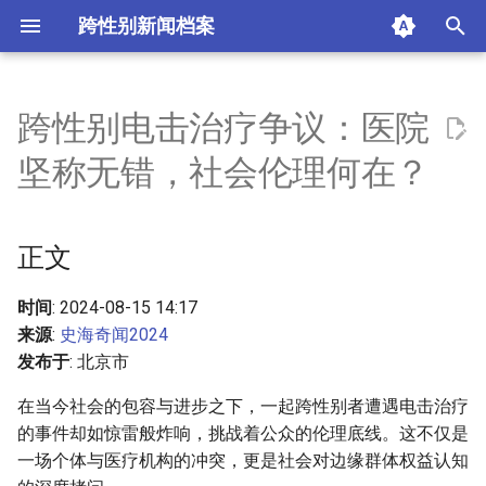
跨性别新闻档案
I
n
跨性别电击治疗争议：医院
正文
i
坚称无错，社会伦理何在？
t
摘要与附加信息
i
正文
附加信息 [Processed Page
a
Metadata]
l
时间
: 2024-08-15 14:17
来源
:
史海奇闻2024
i
发布于
: 北京市
z
在当今社会的包容与进步之下，一起跨性别者遭遇电击治疗
i
的事件却如惊雷般炸响，挑战着公众的伦理底线。这不仅是
一场个体与医疗机构的冲突，更是社会对边缘群体权益认知
n