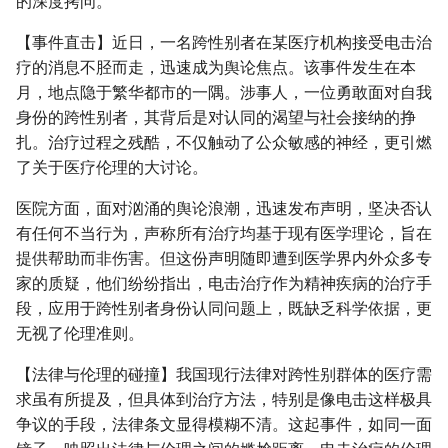
的深度拷问。
g
【事件直击】近日，一名跨性别者在某医疗机构接受电击治
s
疗的消息不胫而走，迅速成为舆论焦点。该事件发生在本
e
月，地点隐于繁华都市的一隅。涉事人，一位勇敢面对自我
身份的跨性别者，其背后是对认同的渴望与社会接纳的挣
a
扎。治疗过程之残酷，不仅触动了公众敏感的神经，更引燃
r
了关于医疗伦理的大讨论。
c
医院方面，面对汹涌的舆论浪潮，迅速发布声明，坚决否认
h
有任何不当行为，声称所有治疗均基于现有医学理论，旨在
提供帮助而非伤害。但这份声明随即遭到医学界内外众多专
家的质疑，他们纷纷指出，电击治疗作为精神疾病的治疗手
段，应用于跨性别者身份认同问题上，既缺乏科学依据，更
无视了伦理准则。
【法律与伦理的碰撞】我国现行法律对跨性别群体的医疗需
求虽有所提及，但具体到治疗方法，特别是像电击这样极具
争议的手段，法律条文显得模糊不清。这起事件，如同一面