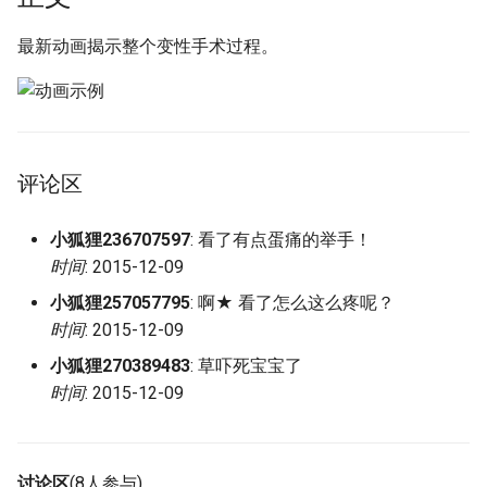
g
最新动画揭示整个变性手术过程。
s
e
a
r
评论区
c
小狐狸236707597
: 看了有点蛋痛的举手！
h
时间
: 2015-12-09
小狐狸257057795
: 啊★ 看了怎么这么疼呢？
时间
: 2015-12-09
小狐狸270389483
: 草吓死宝宝了
时间
: 2015-12-09
讨论区
(8人参与)