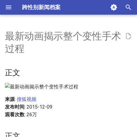
跨性别新闻档案
I
n
最新动画揭示整个变性手术
正文
i
过程
t
正文
i
正文
评论区
a
版权声明
l
i
来源
:
搜狐视频
摘要与附加信息
发布时间
: 2015-12-09
z
观看次数
: 26万
附加信息 [Processed Page
i
Metadata]
n
正文