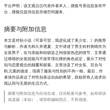
平台声明：该文观点仅代表作者本人，搜狐号系信息发布平
台，搜狐仅提供信息存储空间服务。
摘要与附加信息
本文是对轻小说《可喜可贺，我进化成了美少女。》的推荐
与解析，作者为和久井透夏。文中讲述了男主铃村将晴作为
女装男子，在与亲姐和幼驯染之间假装热恋的情节。文章通
过将晴的女装技能与不按常理出牌的角色设定，展示了对性
别与恋爱观念的颠覆和探索。文章涉及了对女装、百合与
BL元素的描述，强调了服装与性别的不拘一格。最后，作
者借作品表达了对性别表达自由的希望，鼓励所有人追求自
我认同与无畏的生活方式。
摘要与附加信息为自动生成，仅供检索与参考。如有错误
或遗漏（未知），请协助编辑指正，不胜感激。