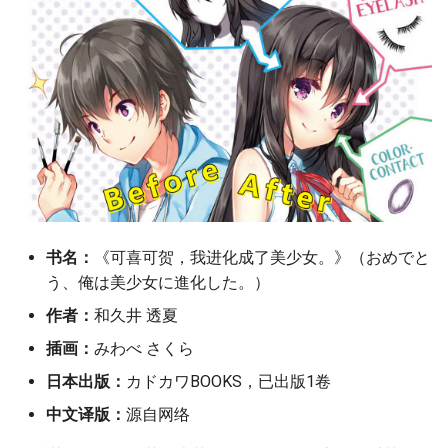
g
s
e
a
r
c
h
书名：
《可喜可贺，我进化成了美少女。》（おめでと
う、俺は美少女に進化した。）
作者：
和久井 透夏
插画：
みわべ さくら
日本出版：
カドカワBOOKS，已出版1卷
中文译版：
源自网络