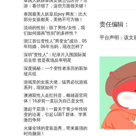
泰国人妖跟泰国女孩怎么区分？导
游：看仔细了，这些方面很关键！
泰国最美人妖皇后poy 网友：比大
部分女孩都美，美艳不可方物！
责任编辑：
流动的性别：除了男性/女性，我
们如何描画“性别”的多样性？
平台声明：该文
浙江首位变性人“男变女”成功，05
年结婚，06年当妈，现在怎样了
深圳“变性人”：纪录片入围国际展
后去世 曾是夜场反串明星
深度揭秘：一个变性者亲历的新加
坡兵役
游戏里的女装大佬，猛男必玩游戏
系列，现状如何？
澳洲双性人走红抖音，雌雄器官同
体！16岁前一直以为自己是女性
激起千层浪！一篇关于青少年性转
变的论著，引起 LGBT 群体、学界
激烈争辩
火爆全球的变装选秀，带来最强的
时尚脑洞！