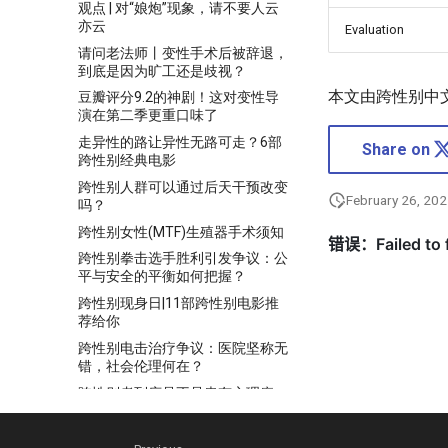
观点 | 对“娘炮”现象，请不要人云
亦云
Evaluation
请问老法师丨变性手术后被辞退，
到底是因为旷工还是歧视？
本文由跨性别中
豆瓣评分9.2的神剧！这对变性导
演在第二季更重口味了
走异性的路让异性无路可走？6部
Share on
跨性别经典电影
跨性别人群可以通过后天干预改变
February 26, 20
吗？
跨性别女性(MTF)生殖器手术须知
跨性别拳击选手胜利引发争议：公
平与安全的平衡如何把握？
跨性别现身日|11部跨性别电影推
荐给你
跨性别电击治疗争议：医院坚称无
错，社会伦理何在？
跨性别者到底是不是患有心理疾
病？
跨性别者李二毛：昔日夜场小王