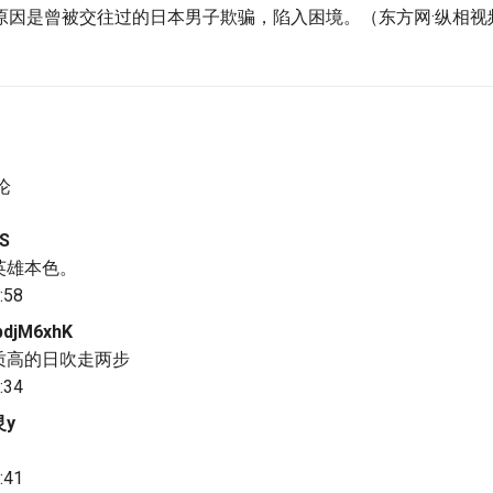
原因是曾被交往过的日本男子欺骗，陷入困境。（东方网·纵相视频
论
S
英雄本色。
:58
jM6xhK
质高的日吹走两步
:34
y
:41