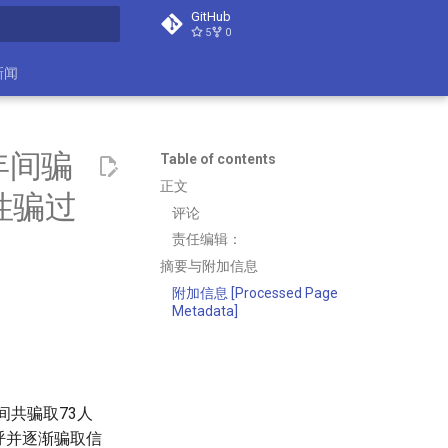
GitHub
5
0
search
新闻
年间骗
Table of contents
正文
性骗过
评论
责任编辑：
摘要与附加信息
附加信息 [Processed Page
Metadata]
间共骗取73人
招呼并逐渐骗取信