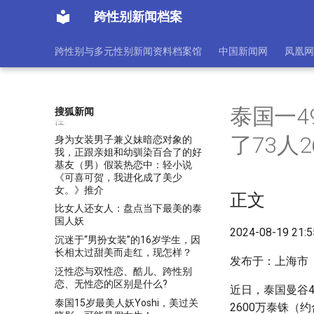
李银河：大侠虽然不爱看书，但是
跨性别新闻档案
爱情把他变成了一个诗人
来泰国第1次看人妖表演是什么体
跨性别与多元性别新闻资料档案馆
中国新闻网
凤凰网
验，真的不堪入目吗？
根据苏格兰最新法律，J.K.罗琳或
因针对跨性别者言论遭到调查
歌词艺术｜陆正兰：谈歌词的性别
泰国一4
搜狐新闻
性
了73人
身为女装男子兼义妹暗恋对象的
我，正跟亲姐和幼驯染百合了的好
基友（男）假装热恋中：轻小说
《可喜可贺，我进化成了美少
女。》推介
正文
比女人还女人：盘点当下最美的泰
国人妖
2024-08-19 21:
沉迷于“男扮女装”的16岁学生，因
长相太过甜美而走红，现怎样？
发布于：上海市
泛性恋与双性恋、酷儿、跨性别
恋、无性恋的区别是什么?
近日，泰国曼谷4
泰国15岁最美人妖Yoshi，美过关
2600万泰铢（