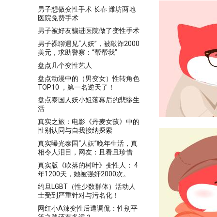
男子想做变性手术 长春 潍坊两地
医院免费手术
男子被好友骗进医院做了变性手术
男子裸聊遇见“人妖”，被敲诈2000
美元，求助警察：“帮帮我”
盘点几个变性艺人
盘点动漫中的（男变女）性转角色
TOP10 ，第一名逆天了！
盘点泰国人妖小姐落幕后的悲惨生
活
真实之旅：电影《丹麦女孩》中的
性别认同与自我接纳探索
真实曝光泰国“人妖”晚年生活，真
相令人泪目，网友：且看且珍惜
真实版《吹落的树叶》变性人： 4
年1200天，她被强奸2000次。
约旦LGBT（性少数群体）活动人
士受到严重针对与污名化！
网红小A辣变性后遭调侃：性别平