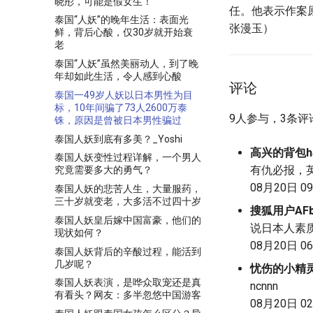
晓彤，可能是假女生！
任。他表示作案
泰国“人妖”的晚年生活：表面光
张漫玉）
鲜，背后心酸，仅30岁就开始衰
老
泰国“人妖”虽然美丽动人，到了晚
年却如此生活，令人感到心酸
评论
泰国一49岁人妖以日本男性为目
标，10年间骗了73人2600万泰
9人参与，3条评
铢，原因是曾被日本男性骗过
泰国人妖到底有多美？_Yoshi
高兴的背包h
泰国人妖变性过程详解，一个男人
有仇必报，
究竟需要多大的勇气？
08月20日 09
泰国人妖的悲苦人生，大量服药，
三十岁就变老，大多活不过四十岁
搜狐用户AFbd
泰国人妖皇后嫁中国富豪，他们的
说日本人素
现状如何？
08月20日 06
泰国人妖背后的辛酸过程，能活到
几岁呢？
忧伤的小精灵
泰国人妖表演，是哗众取宠还是真
ncnnn
有看头？网友：多半忽悠中国游客
08月20日 02