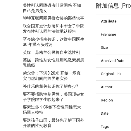
附加信息 [Proce
美性别认同障碍者吐露困惑 不知
自己是男是女
聊聊互联网圈男扮女装的那些轶事
Attribute
联合国开发计划署和中华女子学院
发布性别认同的法律承认报告
Filename
至今缺少指南共识，这群中国医生
30 年摸石头过河
Size
英媒：苏格兰公民将自主选性别
英媒：跨性别女性服用雌激素易患
Archived Date
乳腺癌
荣念曾：下沉3.20米 开始一场真
Original Link
实与虚幻间的跨界别实验
补佳乐的相关知识你了解多少?
Author
要不要招跨性别男性，美国顶尖女
子学院跟学生吵起来了
Region
要素过多？CK签下变性同性恋大
码黑人模特
Date
要送孩子出国，最好先了解下国外
开放的性别教育
Tags