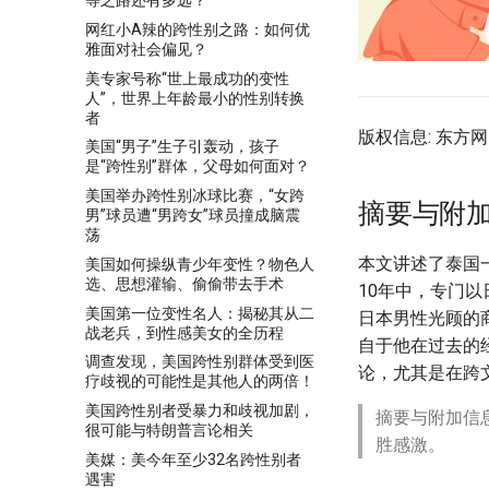
等之路还有多远？
网红小A辣的跨性别之路：如何优
雅面对社会偏见？
美专家号称“世上最成功的变性
人”，世界上年龄最小的性别转换
者
版权信息: 东方网 2
美国“男子”生子引轰动，孩子
是“跨性别”群体，父母如何面对？
美国举办跨性别冰球比赛，“女跨
摘要与附
男”球员遭“男跨女”球员撞成脑震
荡
本文讲述了泰国
美国如何操纵青少年变性？物色人
选、思想灌输、偷偷带去手术
10年中，专门以
美国第一位变性名人：揭秘其从二
日本男性光顾的
战老兵，到性感美女的全历程
自于他在过去的
调查发现，美国跨性别群体受到医
论，尤其是在跨
疗歧视的可能性是其他人的两倍！
美国跨性别者受暴力和歧视加剧，
摘要与附加信
很可能与特朗普言论相关
胜感激。
美媒：美今年至少32名跨性别者
遇害