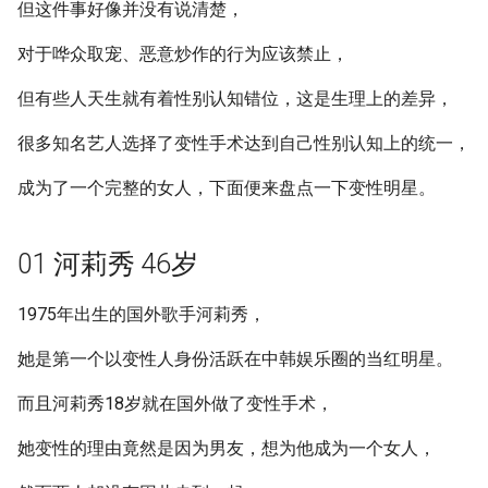
但这件事好像并没有说清楚，
g
07 李代学 42岁
对于哗众取宠、恶意炒作的行为应该禁止，
s
08 陈莉莉 41岁
e
但有些人天生就有着性别认知错位，这是生理上的差异，
a
09 刘薰爱 35岁
很多知名艺人选择了变性手术达到自己性别认知上的统一，
r
成为了一个完整的女人，下面便来盘点一下变性明星。
摘要与附加信息
c
附加信息 [Processed Page
h
01 河莉秀 46岁
Metadata]
1975年出生的国外歌手河莉秀，
她是第一个以变性人身份活跃在中韩娱乐圈的当红明星。
而且河莉秀18岁就在国外做了变性手术，
她变性的理由竟然是因为男友，想为他成为一个女人，