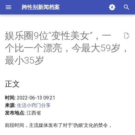
跨性别新闻档案
I
n
娱乐圈9位“变性美女”，一
正文
i
个比一个漂亮，今最大59岁，
t
01 河莉秀 46岁
最小35岁
i
02 金星 54岁
a
正文
03 利箐 59岁
l
i
时间:
2022-06-13 09:21
04 吉米
来源:
生活小窍门分享
z
发布地点:
江西省
05 poy宝儿 36岁
i
前段时间，主流媒体发布了对于‘伪娘’文化的禁令，
n
06 刘炫怡 38岁