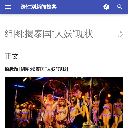
跨性别新闻档案
I
n
组图:揭泰国“人妖”现状
正文
i
t
摘要与附加信息
正文
i
附加信息 [Processed Page
原标题
[
组图:揭泰国“人妖”现状
]
a
Metadata]
l
i
z
i
n