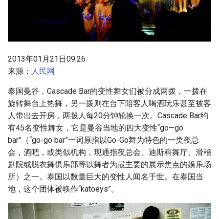
g
s
e
2013年01月21日09:26
a
来源：
人民网
r
泰国曼谷，Cascade Bar的变性舞女们被分成两拨，一拨在
c
旋转舞台上热舞，另一拨则在台下陪客人喝酒玩乐甚至被客
h
人带出去开房，两拨人每20分钟轮换一次。Cascade Bar约
有45名变性舞女，它是曼谷当地的四大变性“go—go
bar”（“go-go bar”一词原指以Go-Go舞为特色的一类夜总
会，酒吧，或类似机构，现通指夜总会、迪斯科舞厅、滑稽
剧院或脱衣舞俱乐部等以舞者为最主要的展示焦点的娱乐场
所）之一。泰国以数量巨大的变性人闻名于世。在泰国当
地，这个团体被唤作“katoeys”。