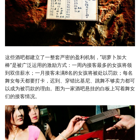
这些酒吧都建立了一整套严密的盈利机制，“胡萝卜加大
棒”是被广泛运用的激励方式：一周内接客最多的女孩将领
到双倍薪水；一月接客未满8名的女孩将被处以罚款；每名
舞女每天都要打卡，迟到、穿错比基尼、跳舞不够卖力都可
以成为被罚款的理由。图为一家酒吧悬挂的白板上写着舞女
们的接客情况。