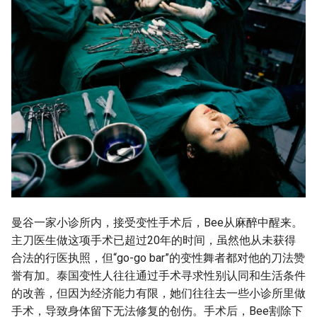
曼谷一家小诊所内，接受变性手术后，Bee从麻醉中醒来。
主刀医生做这项手术已超过20年的时间，虽然他从未获得
合法的行医执照，但“go-go bar”的变性舞者都对他的刀法赞
誉有加。泰国变性人往往通过手术寻求性别认同和生活条件
的改善，但因为经济能力有限，她们往往去一些小诊所里做
手术，导致身体留下无法修复的创伤。手术后，Bee割除下