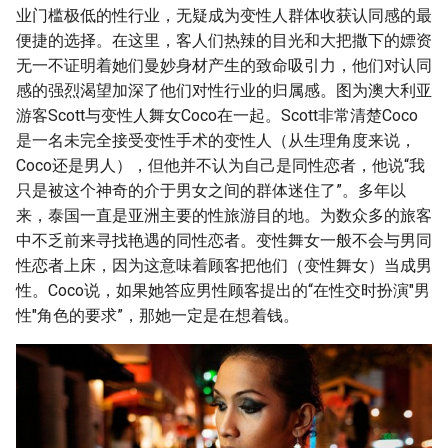
业门槛极低的性行业，无疑成为变性人群体收获认同感的最
便捷的选择。在这里，客人们热辣的目光和大把撒下的嫖资
无一不证明着她们曼妙身材产生的致命吸引力，他们对认同
感的强烈渴望加深了他们对性行业的归属感。图为澳大利亚
游客Scott与变性人舞女Coco在一起。Scott非常清楚Coco
是一名未完全接受变性手术的变性人（从生理角度来说，
Coco还是男人），但他并不认为自己是同性恋者，他说“我
只是被这个神奇的介于男女之间的群体迷住了”。多年以
来，泰国一直是亚洲主要的性旅游目的地。为数众多的旅客
中不乏前来寻找艳遇的同性恋者。变性舞女一般不会与男同
性恋者上床，因为这意味着顾客把他们（变性舞女）当成男
性。Coco说，如果她答应男性顾客提出的“在性交时扮演"男
性"角色的要求”，那她一定是在想着钱。