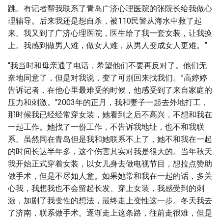
跳。有记者帮我联系了青岛广济心理医院的张院长给我做心
理辅导。后来我还是想自杀，被110民警从海水中救了起
来。我又到了广济心理医院，医生给了我一套女装，让我换
上。我感到做男人难，做女人难，从男人变成女人更难。”
“我当时和母亲通了电话，希望他们不要再反对了。他们无
奈地同意了，但是对我说，变了可别回来找我们。”高婷婷
告诉记者，在他心里最难受的时候，他感受到了来自家庭的
压力和刺激。“2003年的正月，我和妻子一起去外地打工，
那时候我已经经常穿女装，她看到之后不高兴，不想和我在
一起工作。她找了一份工作，不告诉我地址，也不和我联
系。虽然同在青岛但是我和她联系不上了，她不和我在一起
的时间长达半年多，这个伤害其实对我是很大的。当年秋天
我开始正式穿着女装，以女儿身去做电视节目，想拉点赞助
做手术，但是不尽如人意。如果她常和我在一起的话，多关
心我，我想我也不会留起长发、穿上女装，我感受到的刺
激，加剧了我变性的想法，最终走上变性这一步。冬天我去
了济南，联系做手术。逐渐走上这条路，往前走很难，但是