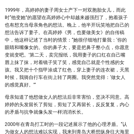
1999年，高婷婷的妻子周女士产下一对双胞胎女儿，而此
时“他变她”的愿望在高婷婷心中却越来越强烈了，抱着孩子
也有想充当母亲角色的想法。晚上，他半开玩笑地把自己的
想法告诉了妻子。在高婷婷《男，也要做美女》的自传稿
中，他这样记述了当时的情景：“她很仔细地打量我：‘你的
眼睛和嘴像女的。你的鼻子大，要是把鼻子整小点，你愿意
变就变吧。’第二天，卖完报纸，我用妻子的口红在自己嘴
唇上抹了抹，对着镜子笑了笑，感觉自己就是个性感的女
孩。我又把十个指甲涂成了红色，穿上妻子的连衣裙，天黑
时候，我骑自行车在街上转了两圈。我突然觉得：‘做女人
的感觉真好。’”
母亲知道了他想做女人的想法后非常害怕，坚决不同意。高
婷婷的头发留长了剪短，剪短了又再留长，反反复复，内心
的矛盾与抗争就像头发一样消消长长。
2000年在青岛打工时的一段记述展示了他的心理矛盾。“认
为做女人的想法难以实现，我来到青岛大桥想纵身往大海里