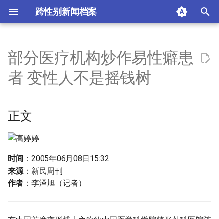
跨性别新闻档案
I
n
部分医疗机构炒作易性癖患
正文
i
者 变性人不是摇钱树
t
骑虎难下
i
正文
是谁在炒作
a
摘要与附加信息
l
i
时间
：2005年06月08日15:32
附加信息 [Processed Page
来源
：新民周刊
z
Metadata]
作者
：李泽旭（记者）
i
n