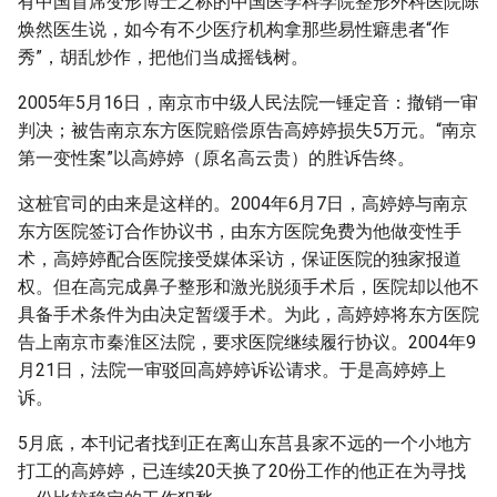
有中国首席变形博士之称的中国医学科学院整形外科医院陈
g
焕然医生说，如今有不少医疗机构拿那些易性癖患者“作
s
秀”，胡乱炒作，把他们当成摇钱树。
e
2005年5月16日，南京市中级人民法院一锤定音：撤销一审
判决；被告南京东方医院赔偿原告高婷婷损失5万元。“南京
a
第一变性案”以高婷婷（原名高云贵）的胜诉告终。
r
这桩官司的由来是这样的。2004年6月7日，高婷婷与南京
c
东方医院签订合作协议书，由东方医院免费为他做变性手
h
术，高婷婷配合医院接受媒体采访，保证医院的独家报道
权。但在高完成鼻子整形和激光脱须手术后，医院却以他不
具备手术条件为由决定暂缓手术。为此，高婷婷将东方医院
告上南京市秦淮区法院，要求医院继续履行协议。2004年9
月21日，法院一审驳回高婷婷诉讼请求。于是高婷婷上
诉。
5月底，本刊记者找到正在离山东莒县家不远的一个小地方
打工的高婷婷，已连续20天换了20份工作的他正在为寻找