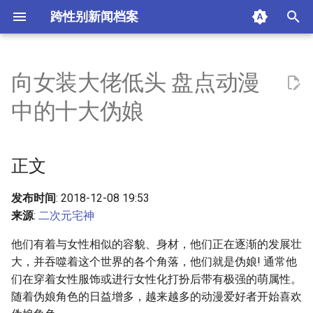
跨性别新闻档案
I
n
向女装大佬低头 盘点动漫
正文
i
中的十大伪娘
t
NO.10 守东桃香《桃花月谭》
i
正文
NO.9 夏尔·凡多姆海伍《黑执
a
事》
l
发布时间
: 2018-12-08 19:53
NO.8 幽鬼丸《火影忍者》
来源
:
二次元宅神
i
他们有着与女性相似的容貌、身材，他们正在逐渐的发展壮
z
NO.7 风鸟院花月《闪灵二人
大，并吞噬着这个世界的各个角落，他们就是伪娘! 通常他
组》
i
们在穿着女性服饰或进行女性化打扮后带有极强的萌属性。
随着伪娘角色的日益增多，越来越多的动漫爱好者开始喜欢
n
NO.6 绫崎飒《旋风管家》