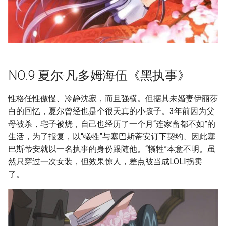
NO.9 夏尔·凡多姆海伍《黑执事》
性格任性傲慢、冷静沈寂，而且强横。但据其未婚妻伊丽莎
白的回忆，夏尔曾经也是个很天真的小孩子。3年前因为父
母被杀，宅子被烧，自己也经历了一个月“连家畜都不如”的
生活，为了报复，以“犠牲”与塞巴斯蒂安订下契约、因此塞
巴斯蒂安就以一名执事的身份跟随他。“犠牲”本意不明。虽
然只穿过一次女装，但效果惊人，差点被当成LOLI拐卖
了。