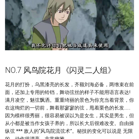
NO.7 风鸟院花月《闪灵二人组》
花月的打扮，乌黑漆亮的长发，齐额刘海必备，两绺束在前
面，还加上专用的铃铛，舞动弦丝的样子不能用语言表达!
满月凌空，魅弦飘洒。重重绮丽的景色为你充当着背景，你
在这绚烂的一切前，舞着那寥寥的弦，甩着栗色的长发……
因为模样很秀丽，很容易被误以为是女生，其实是男生，但
从小都是被当作女孩子养的，所以长大后很难改变。自由操
纵弦 *** 敌人的“风鸟院流弦术”。秘技的变化可以说是 无限
的。动作很漂亮，非常幽雅。