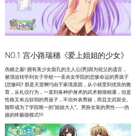
NO.1 宫小路瑞穗《爱上姐姐的少女》
伪娘之最! 拥有美少女面孔的主人公(男)因为祖父的遗言，
被强迫转学到女子学校——圣央女学院的悲惨命运的男孩子
(悲惨吗? 那是天堂啊!!)由于家境原因，从小就受到优良的教
育，从礼仪行为，一直到各种护身术的武术都很精通，但是
性格又有点软弱的男孩子，不但外表秀丽，而且文武双全。
随即成为了学院唯一的“姐姐大人”。男扮女装的男性-----伪
娘的终极级模式!!!