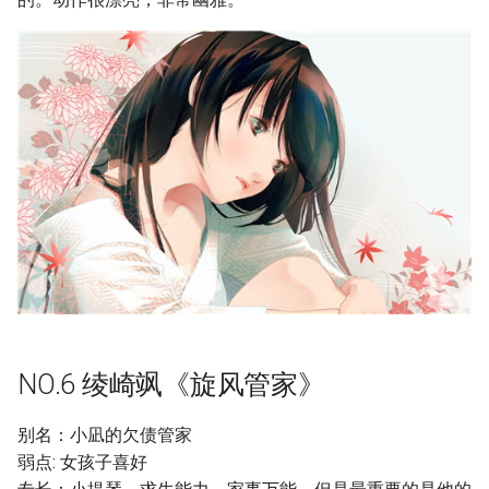
NO.6 绫崎飒《旋风管家》
别名：小凪的欠债管家
弱点: 女孩子喜好