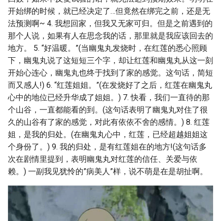
开始绑的时候，就已经决定了…但竟然在绑完之前，还是无
法预测啊~ 4. 我想回家，但我又无家可归。但是之前遇到的
那个人说，如果有人在思念我的话，那里就是我应该回去的
地方。 5. “好温暖。”(当幽鬼丸发烧时，在红莲的悉心照顾
下，幽鬼丸说了这短短三个字，却让红莲和幽鬼丸从这一刻
开始心连心，幽鬼丸也终于找到了家的感觉。这句话，简短
而又感人!) 6. “红莲姐姐。”(在发烧好了之后，红莲在幽鬼丸
心中的地位已经升华成了姐姐。) 7. 快看，我们一直待的那
个山谷，一直都能看的到。(这句话表明了幽鬼丸对住了很
久的山谷有了家的感觉，对此有依依不舍的感情。) 8. 红莲
姐，是我的归处。(在幽鬼丸心中，红莲，已经超越姐姐这
个身份了。) 9. 我的归处，是有红莲姐在的地方!(这句话多
次在剧情里提到，表明幽鬼丸对红莲的信任、关爱与依
赖。) 一副我见犹怜的”病美人”样，说不萌是在是胡扯啊。