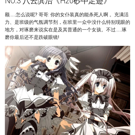
NO.3 八云滨治《H20砂中足迹》
额……怎么说呢? 哥哥: 你的女仆装真的能杀死人啊 。充满活
力、是班级的气氛调节剂，在班里一众中没什么特别现眼的
地方，对琢磨来说实在是及其普通的一个女孩。不过……琢
磨你最后还不是跌破眼镜!