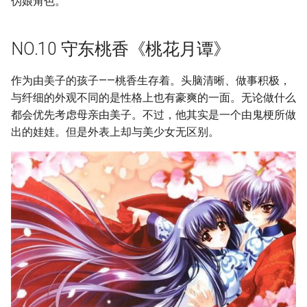
伪娘角色。
g
NO.5 木下秀吉《笨蛋测试召
s
唤兽》
NO.10 守东桃香《桃花月谭》
e
NO.4 藤咲凪彦《守护甜心》
作为由美子的孩子——桃香生存着。头脑清晰、做事积极，
a
与纤细的外观不同的是性格上也有豪爽的一面。无论做什么
NO.3 八云滨治《H20砂中足
r
都会优先考虑母亲由美子。不过，他其实是一个由鬼梗所做
迹》
出的娃娃。但是外表上却与美少女无区别。
c
NO.2 渡良濑准 《happiness》
h
NO.1 宫小路瑞穗《爱上姐姐
的少女》
摘要与附加信息
附加信息 [Processed Page
Metadata]