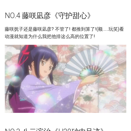
NO.4 藤咲凪彦《守护甜心》
藤咲抚子还是藤咲凪彦? 不管了! 都推到算了!(额……玩笑)看
动漫就知道为什么我把他排这么高的位置了!