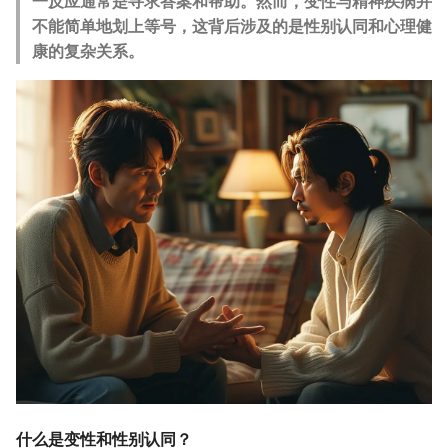
一反应通常是寻求答案和帮助。然而，变性与精神疾病并
g
不能简单地划上等号，这背后涉及的是性别认同和心理健
s
康的复杂关系。
e
a
r
c
h
什么是变性和性别认同？