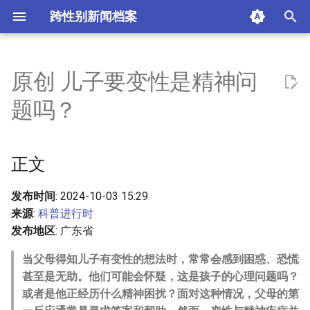
跨性别新闻档案
I
n
原创 儿子要变性是精神问
正文
i
题吗？
t
摘要与附加信息
i
正文
附加信息 [Processed Page
a
Metadata]
l
发布时间
: 2024-10-03 15:29
来源
:
科普进行时
i
发布地区
: 广东省
z
当父母得知儿子有变性的想法时，常常会感到困惑、恐慌
i
甚至是无助。他们可能会怀疑，这是孩子的心理问题吗？
或者是他正经历什么精神困扰？面对这种情况，父母的第
n