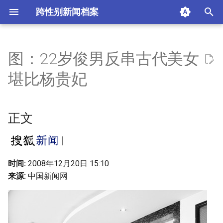
跨性别新闻档案
I
n
图：22岁俊男反串古代美女
正文
i
堪比杨贵妃
t
相关新闻
i
正文
摘要与附加信息
a
附加信息 [Processed Page
l
Metadata]
i
时间:
2008年12月20日 15:10
来源:
中国新闻网
z
i
n