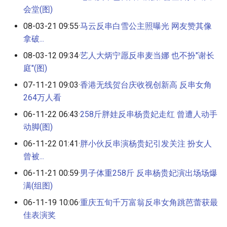
会堂(图)
08-03-21 09:55·
马云反串白雪公主照曝光 网友赞其像
拿破...
08-03-12 09:34·
艺人大炳宁愿反串麦当娜 也不扮"谢长
庭"(图)
07-11-21 09:03·
香港无线贺台庆收视创新高 反串女角
264万人看
06-11-22 06:43·
258斤胖娃反串杨贵妃走红 曾遭人动手
动脚(图)
06-11-22 01:41·
胖小伙反串演杨贵妃引发关注 扮女人
曾被...
06-11-21 00:59·
男子体重258斤 反串杨贵妃演出场场爆
满(组图)
06-11-19 10:06·
重庆五旬千万富翁反串女角跳芭蕾获最
佳表演奖