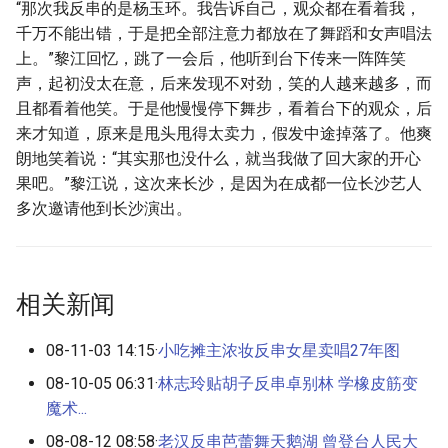
“那次我反串的是杨玉环。我告诉自己，观众都在看着我，
千万不能出错，于是把全部注意力都放在了舞蹈和女声唱法
上。”黎江回忆，跳了一会后，他听到台下传来一阵阵笑
声，起初没太在意，后来发现不对劲，笑的人越来越多，而
且都看着他笑。于是他慢慢停下舞步，看着台下的观众，后
来才知道，原来是甩头甩得太卖力，假发中途掉落了。他爽
朗地笑着说：“其实那也没什么，就当我做了回大家的开心
果吧。”黎江说，这次来长沙，是因为在成都一位长沙艺人
多次邀请他到长沙演出。
相关新闻
08-11-03 14:15·
小吃摊主浓妆反串女星卖唱27年图
08-10-05 06:31·
林志玲贴胡子反串卓别林 学橡皮筋变
魔术...
08-08-12 08:58·
老汉反串芭蕾舞天鹅湖 曾登台人民大