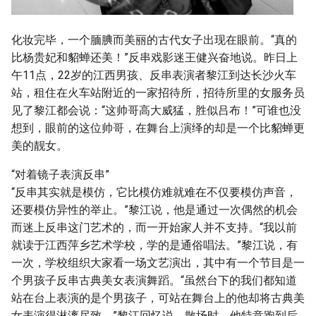
化妆完毕，一个腼腆而美丽的古代女子出现在眼前。“真的
比杨贵妃和貂蝉还美！”反串戏影迷王健兴奋地说。昨日上
午11点，22岁的江西男孩、反串表演者黎江到达长沙火车
站，租住在火车站附近的一家招待所，招待所里的女服务员
见了黎江都会说：“这帅哥高大威猛，胜似吕布！”可谁也没
想到，眼前的这位帅哥，在舞台上演绎的却是一个比貂蝉更
美的靓女。
“对着镜子表演反串”
“反串其实就是模仿，它比模仿难就难在不仅要模仿声音，
还要模仿异性的举止。”黎江说，他是通过一次偶然的机会
而迷上反串这门艺术的，而一开始家人并不支持。“我以前
就读于江西萍乡艺术学校，学的是通俗唱法。”黎江说，有
一次，学校组织大家看一场文艺演出，其中有一个节目是一
个男孩子反串古典美女表演舞蹈。“虽然台下的我们都知道
站在台上表演的是个男孩子，可站在舞台上的他却将古典美
女表演得淋漓尽致。”黎江回忆说，散场时，他特意跑到后