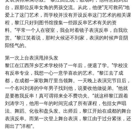
台，跟那位反串女角的男孩交流。从此，他便“无可救药”地
爱上了这门艺术，而学校并没有开设反串这门艺术的相关课
程，黎江只好到图书馆搜集一些跟反串艺术有关的资
料。“平常一个人在寝室，我会对着镜子表演反串，自我欣
赏。”黎江笑着说，那时火候还不到家，表演的时候声音阴
阳怪气的。
第一次上台表演甩掉头发
黎江在江西萍乡艺术学校待了一年后，便退了学。“学校没
有反串专业，我想一心一意学喜欢的艺术。”黎江去了成
都，在成都一家歌舞厅里当领舞。一天晚上表演完节目后，
一个名叫刘涛的中年男子找到他，说要收他做徒弟。“他就
是要教我反串！真可谓得来全不费功夫。”就这样黎江跟着
刘涛学习，他用一年的时间完成了所有课程，包括女声唱
法、舞蹈、化妆和盘头发。出师后，黎江开始在成都的舞台
表演反串。而第一次登上舞台表演，黎江由于过分紧张，还
闹出了“洋相”。