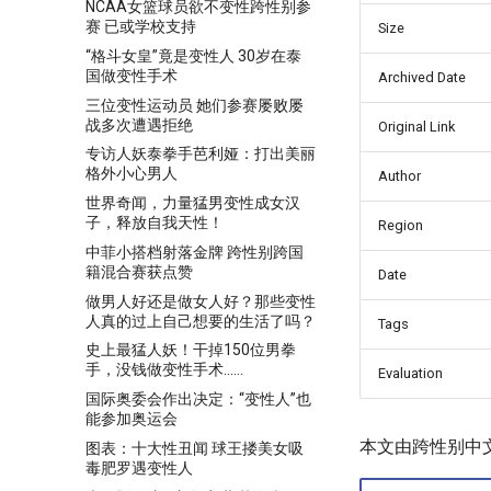
NCAA女篮球员欲不变性跨性别参
赛 已或学校支持
Size
“格斗女皇”竟是变性人 30岁在泰
国做变性手术
Archived Date
三位变性运动员 她们参赛屡败屡
战多次遭遇拒绝
Original Link
专访人妖泰拳手芭利娅：打出美丽
格外小心男人
Author
世界奇闻，力量猛男变性成女汉
子，释放自我天性！
Region
中菲小搭档射落金牌 跨性别跨国
籍混合赛获点赞
Date
做男人好还是做女人好？那些变性
人真的过上自己想要的生活了吗？
Tags
史上最猛人妖！干掉150位男拳
手，没钱做变性手术……
Evaluation
国际奥委会作出决定：“变性人”也
能参加奥运会
本文由跨性别中
图表：十大性丑闻 球王搂美女吸
毒肥罗遇变性人