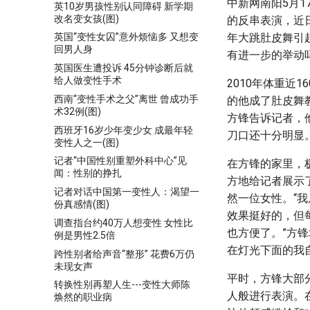
中新网南阳5月1
英10岁男孩性别认同障碍 新学期
改名变女孩(图)
的反串表演，近
年大跳肚皮舞引
英国“变性女囚”意外烦恼多 又想变
回男人身
有进一步的举动
英国医生遭投诉 45分钟诊断后就
给人做变性手术
2010年体重近
西南“变性手术之父”离世 曾成功手
的他成了肚皮舞
术32例(图)
方锋告诉记者，
西班牙16岁少年变少女 成最年轻
刀口还十分明显
变性人之一(图)
记者“中国性别重塑外科中心”见
在方锋的家里，
闻：性别的挣扎
方地给记者展示
记者对话中国第一变性人：渴望一
然一位女性。“
份真感情(图)
效果挺好的，但
调查指台约40万人想变性 女性比
也方便了。”方
例是男性2.5倍
在灯光下面的我
跨性别者给声音“整形” 花费6万仍
未现女声
平时，方锋大部
转换性别再塑人生---变性大师陈
人般进行表演。
焕然的职业病