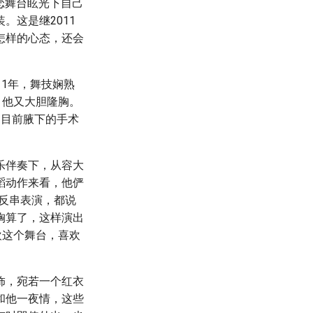
迷恋舞台眩光下自己
。这是继2011
怎样的心态，还会
11年，舞技娴熟
，他又大胆隆胸。
，目前腋下的手术
乐伴奏下，从容大
蹈动作来看，他俨
反串表演，都说
胸算了，这样演出
欢这个舞台，喜欢
饰，宛若一个红衣
和他一夜情，这些