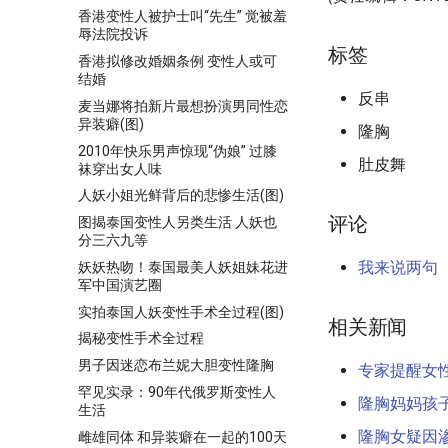
香港变性人被护士叫“先生” 觉被羞
辱法院投诉
标签
香港拟修改婚姻条例 变性人或可
结婚
反串
麦当娜将拍新片最想扮演男同性恋
异装癖(图)
隆胸
2010年快乐男声惊现“伪娘” 过膝
肚皮舞
袜穿出女人味
人妖小姐光鲜背后的悲惨生活(图)
评论
图揭泰国变性人另类生活 人妖也
分三六九等
我来说两句
妖妖热吻！泰国最美人妖姐妹花进
军中国演艺圈
实拍泰国人妖变性手术全过程(图)
相关新闻
揭秘变性手术全过程
男子因迷恋布兰妮大胆变性隆胸
专家提醒女
罕见实录：90年代俄罗斯变性人
隆胸妈妈孩子
生活
隆胸女疑因渗
雌雄同体 和异装癖在一起的100天