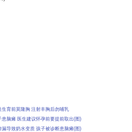
性生育前莫隆胸 注射丰胸后勿哺乳
患脑瘫 医生建议怀孕前要提前取出(图)
漏导致奶水变质 孩子被诊断患脑瘫(图)