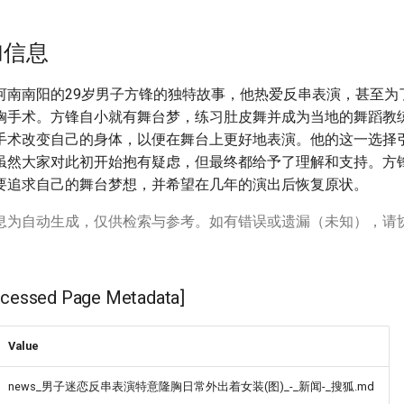
加信息
河南南阳的29岁男子方锋的独特故事，他热爱反串表演，甚至为
胸手术。方锋自小就有舞台梦，练习肚皮舞并成为当地的舞蹈教
手术改变自己的身体，以便在舞台上更好地表演。他的这一选择
虽然大家对此初开始抱有疑虑，但最终都给予了理解和支持。方
要追求自己的舞台梦想，并希望在几年的演出后恢复原状。
息为自动生成，仅供检索与参考。如有错误或遗漏（未知），请
ssed Page Metadata]
Value
news_男子迷恋反串表演特意隆胸日常外出着女装(图)_-_新闻-_搜狐.md