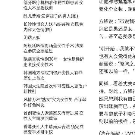
让他颇感尴尬和
部分医疗机构炒作易性癖患者 变
性人不是摇钱树
要化个女妆，穿
酷儿曹靖 爱穿裙子的男人(图)
方锋说：“虽说
长沙性博会人妖与蛇共舞 市民称
到底是男还是女
内容太色情(图)
苦，甚至忍受质
闲话人妖
阿根廷医保将涵盖变性手术 法案
“刚开始，我就
在参院全票通过
也有人会觉得他
隐瞒真实性别30年 一女性易性癖
颜丽说：“隆胸
患者接受变性术
还和以前一样。”
韩国地方法院判强奸变性人有罪
历史上首次
同样，看着丈夫
韩国大法院首次许可变性人更改户
持。对此，方锋
籍性别
她只想到我有自
风情万种“熟女”实为变性男 合谋敲
诈好色网友
演出隆胸而已，
首例变性人索赔案又有新进展 变
要考虑孩子和妻
性人官司发回重审
到以前的模样，
香港变性人申请婚姻合法 须完成
整套手术引争议
(责任编辑：UN10