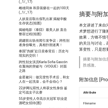
(_1/_17)
雌雄同体 和异装癖在一起的100天
(_1/_17)
摘要与附
人妖皇后取出假乳出家 揭秘辛酸
生存状态(组图)
本文讲述了来自
揭秘电影《泰囧》最美人妖 直击
术梦想进行了隆
整容过程(组图)
效果，方锋不惜
易建联出轨传闻引发争议：跨性别
的关注与讨论，
者身份曝光，真相扑朔迷离！
算变性，只是想
泰国"伪娘"赴日卖春背后：历史与
现实的交织！
摘要与附加信
跨性别女演员Karla Sofia Gascón
胜感激。
在戛纳的突破与《VOGUE》封面
之路
金星被问：做完变性手术后，和女
附加信息 [Proce
人在一起洗澡，会不会动心？
22岁网坛双性人终获女性身份 鉴
定可战女子比赛
Attribute
55岁变性人夺高尔夫冠军 职业是
酒吧女招待(图)
Filename