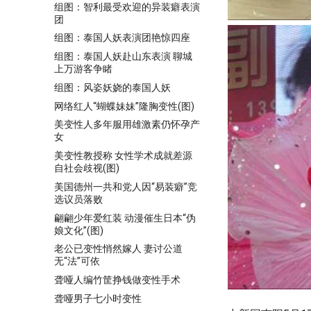
组图：智利最受欢迎的异装癖表演
团
组图：泰国人妖表演团艳惊四座
组图：泰国人妖赴山东表演 聊城
上万游客争睹
组图：风姿妖娆的泰国人妖
网络红人“蝴蝶妹妹”隆胸变性(图)
美变性人多年服用雄激素仍怀孕产
女
美变性教授称 女性学术成就差源
自社会歧视(图)
美国德州一共和党人因“易装癖”竞
选议员落败
翩翩少年爱红装 动漫催生日本“伪
娘文化”(图)
老公已变性悄然嫁人 妻讨公道
无“法”可依
聋哑人编竹筐挣钱做变性手术
聋哑男子七小时变性