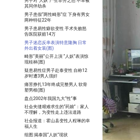
男子对“人妖”产生非分之想 不幸被
其同伴劫杀
男子患假“两性畸形”症 下身有男女
两种特征22年
男子患易性癖欲变性 手术失败怒
告医院获赔14万
男子迷恋反串表演特意隆胸 日常
外出着女装(图)
畸形“美丽”公开上演 “人妖”表演惊
现桂林(图)
疑患易性症男子赴泰变性 自称12
岁时遭3男人强奸
痛苦挣扎13年终成完整男人 软骨
塑男根(图)
盘点2002年我国九大“性”事
社会夹缝艰难求生的“药娘”：家人
不理解，为变性走上违法道路
社会报道：霍山县变性人程琳的幸
福人生
组图:揭泰国“人妖”现状