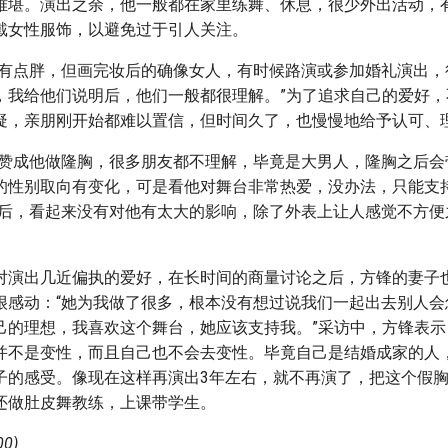
难堪。演出之余，他一般都在家里练舞、休息，很少外出活动，
戴女性服饰，以避免过于引人关注。
我有点胖，但画完妆后的确像女人，有时候路演或参加婚礼演出，
，我给他们说明后，他们一般都很理解。”为了追求自己的爱好，
疑，亲朋刚开始都难以置信，但时间久了，也慢慢地给予认可、
不赞成他做隆胸，很多朋友都不理解，毕竟是大男人，隆胸之后会
的性别取向有变化，可是看他对舞台非常热爱，没办法，只能支持
之后，看起来没有对他有太大的影响，除了外表上让人感觉不方便
对演出几近偏执的爱好，在长时间的商量讨论之后，方锋的妻子
很感动：“她为我做了很多，根本没有想过说我们一起出去别人会
己的理想，我喜欢这个舞台，她应该支持我。”采访中，方锋表示
并不是变性，而且自己也不会去变性。毕竟自己是结婚成家的人
子的感受。像现在这样再演出3年左右，就不再演了，把这个假
还做肚皮舞教练，上课带学生。
0)