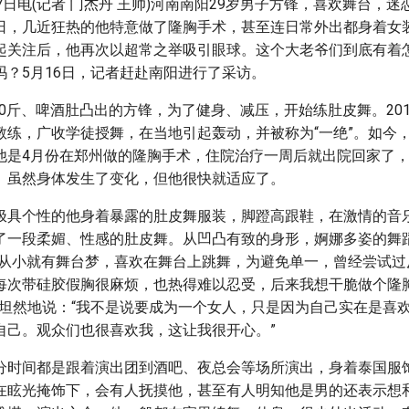
7日电(记者 门杰丹 王帅)河南南阳29岁男子方锋，喜欢舞台，
日，几近狂热的他特意做了隆胸手术，甚至连日常外出都身着女装
起关注后，他再次以超常之举吸引眼球。这个大老爷们到底有着
吗？5月16日，记者赶赴南阳进行了采访。
160斤、啤酒肚凸出的方锋，为了健身、减压，开始练肚皮舞。20
教练，广收学徒授舞，在当地引起轰动，并被称为“一绝”。如今
他是4月份在郑州做的隆胸手术，住院治疗一周后就出院回家了
。虽然身体发生了变化，但他很快就适应了。
极具个性的他身着暴露的肚皮舞服装，脚蹬高跟鞋，在激情的音
了一段柔媚、性感的肚皮舞。从凹凸有致的身形，婀娜多姿的舞
我从小就有舞台梦，喜欢在舞台上跳舞，为避免单一，曾经尝试过
每次带硅胶假胸很麻烦，也热得难以忍受，后来我想干脆做个隆
锋坦然地说：“我不是说要成为一个女人，只是因为自己实在是喜
自己。观众们也很喜欢我，这让我很开心。”
分时间都是跟着演出团到酒吧、夜总会等场所演出，身着泰国服
在眩光掩饰下，会有人抚摸他，甚至有人明知他是男的还表示想