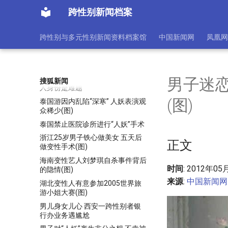
泰国人妖演出表演(组图)
跨性别新闻档案
泰国人妖的超级诱惑(图)
泰国人妖辛酸生活揭秘：竞争激烈
跨性别与多元性别新闻资料档案馆
中国新闻网
凤凰网
无缘爱情(图)
泰国人妖遍地都是，如何分辨真美
女和人妖，有三个特征很好区分
泰国变性手术不被中国承认 变性
男子迷
搜狐新闻
人身份是难题
(图)
泰国游因内乱陷“深寒” 人妖表演观
众稀少(图)
泰国禁止医院诊所进行“人妖”手术
浙江25岁男子铁心做美女 五天后
正文
做变性手术(图)
海南变性艺人刘梦琪自杀事件背后
时间
: 2012年05
的隐情(图)
来源
:
中国新闻网
湖北变性人有意参加2005世界旅
游小姐大赛(图)
男儿身女儿心 西安一跨性别者银
行办业务遇尴尬