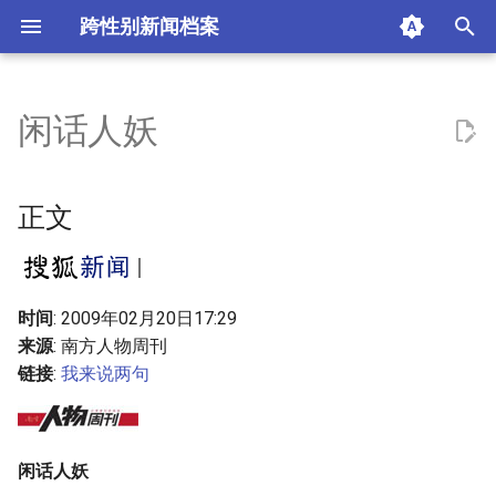
跨性别新闻档案
I
n
闲话人妖
正文
i
t
相关新闻
正文
i
评论
a
我来说两句
l
时间
: 2009年02月20日17:29
来源
: 南方人物周刊
i
热点标签
链接
:
我来说两句
z
摘要与附加信息
i
闲话人妖
n
附加信息 [Processed Page