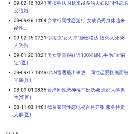
09-02-16 10:41·
英报称法国越来越多的夫妇以同性恋名
义结婚
08-09-28 14:04·
台举行同性恋游行 女成员秀身体越来
越性...
09-02-15 07:21·
伊拉克“女人弹”袭巴格达 致35人死68
人受伤
09-01-20 10:21·
美女穿高跟鞋追100米抓扒手 称“太猖
狂”(图)
08-09-17 18:49·
CNN遭遇播出事故：同性恋爱抚画面被
直播(图)
08-09-01 08:36·
台湾同性恋神棍打扮妖娆 迷奸大学男
生(组图)
08-11-03 14:01·
德首家同性恋电视台将开张 服务特定
人群(图)