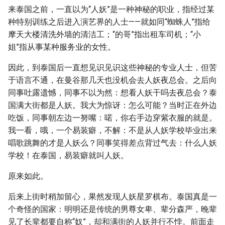
Metadata]
g
来泰国之前，一直以为“人妖”是一种神秘的职业，指经过某
种特别训练之后进入演艺界的人士——就如同“蜘蛛人”指给
s
摩天大楼清洗外墙的清洁工；“的哥”指出租车司机；“小
e
姐”指从事某种服务业的女性。
a
因此，到泰国后一直想见识见识这些神秘的专业人士，但苦
r
于语言不通，在曼谷那几天也没机会去人妖夜总会。之后向
同事吐露遗憾，同事不以为然：想看人妖干吗去夜总会？泰
c
国满大街都是人妖。我大为惊讶：怎么可能？当时正在外边
h
吃饭，同事朝左边一努嘴：喏，你右手边穿紫衣服的就是。
我一看，哦，一个易装癖，不解：不是从人妖学校毕业出来
唱歌跳舞的才是人妖么？同事笑得差点背过气去：什么人妖
学校！在泰国，易装癖就叫人妖。
原来如此。
后来上街时稍加留心，果然发现人妖星罗棋布。泰国真是一
个奇怪的国家：明明还是传统的男尊女卑、辈分森严，晚辈
见了长辈都要自称“奴”，却和满街的人妖并行不悖。前面走