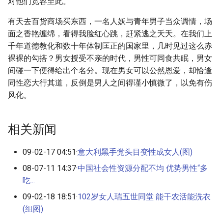
对他们宽容至此。
有天去百货商场买东西，一名人妖与青年男子当众调情，场
面之香艳缠绵，看得我脸红心跳，赶紧逃之夭夭。在我们上
千年道德教化和数十年体制匡正的国家里，几时见过这么赤
裸裸的勾搭？男女授受不亲的时代，男性可同食共眠，男女
间碰一下便得给出个名分。现在男女可以公然恩爱，却恰逢
同性恋大行其道，反倒是男人之间得谨小慎微了，以免有伤
风化。
相关新闻
09-02-17 04:51·
意大利黑手党头目变性成女人(图)
08-07-11 14:37·
中国社会性资源分配不均 优势男性“多
吃...
09-02-18 18:51·
102岁女人瑞五世同堂 能干农活能洗衣
(组图)