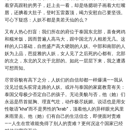
着穿高跟鞋的男子，赶上去一看，却是络腮胡子画着大红嘴
唇，还腆着大肚子，登时五雷轰顶，竭力安慰自己要坚强。
可心下疑惑：人妖不都是美若天仙的么？
又有人热心扫盲：我们所在的府位于泰国东北部，喜食烤鸡
和糯米饭，因而普遍人高马大，跟中国北方人相差无几。这
样的人口基础，自然盛产高大硬朗的人妖。中部和南部的人
妖为上品，芭提雅的人妖，女人见了之后死的心都有。北部
的次之，东北的又次于北部的。如此一层层下来，我之遭遇
可想而知。
尽管容貌有高下之分，人妖们的自信却都一样爆满——我从
没见过低头驼背走路的人妖。或许与泰国的家庭教育有关：
泰国父母极少否定自己的孩子。无论美貌与否，他（她）们
永远是昂首挺胸、理直气壮，动作极尽妩媚。说话也是用女
性敬语“kha”而不是男性的“krab”，顶着他人的异样眼光风里
来雨里去。他（她）们有自己的生活信念，即便面对责难
——人生在世谁能免得了别人的责难？更何况这个国家已经