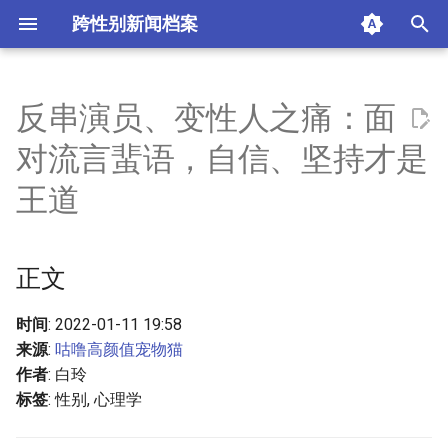
跨性别新闻档案
I
n
反串演员、变性人之痛：面
正文
i
对流言蜚语，自信、坚持才是
t
王道
i
a
正文
l
i
时间
: 2022-01-11 19:58
来源
:
咕噜高颜值宠物猫
z
作者
: 白玲
i
标签
: 性别, 心理学
n