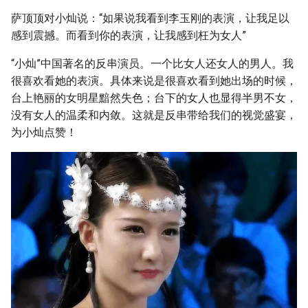
g
萨顶顶对小灿说：“如果说我看到李玉刚的表演，让我足以
s
感到震撼。而看到你的表演，让我感到枉为女人”
e
“小灿”中国著名的反串演员。一个比女人还女人的男人。我
很喜欢看她的表演。具体来说是很喜欢看到她出场的时候，
a
台上艳丽的女明星黯然失色；台下的女人也显得半男不女，
r
没有女人的温柔和内敛。这就是反串带给我们的视觉盛宴，
为小灿点赞！
c
h