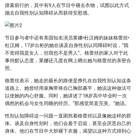
g
摸索前行的，其中有9人在节目中褪去衣物，试图以此方式
抛去自我性别认知障碍从而获得安慰感。
s
e
a
节目参与者中还有美国知名演员莱娜•杜汉姆的妹妹格蕾丝•
杜汉姆，17岁出柜的她在谈及自身性别认同障碍时说，“我
r
不觉得我是女人，但我也不是男人”。格蕾丝的家人对于此
c
事持默认态度，莱娜还几度在网上晒出她与格蕾丝的亲密合
照。
h
格蕾丝表示，她走的最长的路便是挣扎在自我性别认知这条
道路上。她曾经用束胸带将自己胸部裹平，她说这种做法可
以使她的内心舒服。同时，她讲述了18岁高中毕业时一次
偶然的机会与女生同睡的经历。“那感觉简直完美。”她说。
性别认知障碍这一问题一直困扰着格蕾丝以及像她这样的群
体。谈及自身性别时，他们会羞于启齿，甚至会厌恶自己的
身体。他们在节目中大胆褪下衣服，渴望以这种方式得到心