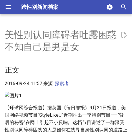
跨性别新闻档案
I
n
美性别认同障碍者吐露困惑
正文
i
不知自己是男是女
t
摘要与附加信息
i
正文
附加信息 [Processed Page
a
Metadata]
l
2016-09-24 11:57 来源:
探索者
i
z
【环球网综合报道】据英国《每日邮报》9月21日报道，美
国网络视频节目“StyleLikeU”近期推出一季特别节目——“背
i
后的秘密”在网上引起不小反响。这档节目讲述了一群深受
n
性别认同障碍困扰的人是如何在找寻自身性别认同的道路上