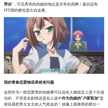
g
秀吉
”，可见秀杏的伪娘的地位是非常的高啊！最后还有
FFF团的梗也是出自这番。
s
e
a
r
c
h
我的青春恋爱物语果然有问题
这部作为一部恋爱类的伪娘番可以说在人物设定上是十分成
功的，不管是在剧情还是在人设中
作为伪娘的“户冢彩加”
是
很容易把男主女主的人气抢走的！就像上面推荐的那位一