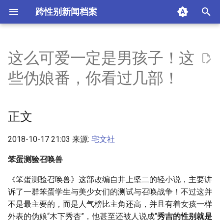
跨性别新闻档案
I
n
这么可爱一定是男孩子！这
正文
i
些伪娘番，你看过几部！
t
摘要与附加信息
i
正文
附加信息 [Processed Page
a
Metadata]
l
2018-10-17 21:03 来源:
宅文社
i
笨蛋测验召唤兽
z
《笨蛋测验召唤兽》这部改编自井上坚二的轻小说，主要讲
诉了一群笨蛋学生与美少女们的测试与召唤战争！不过这并
i
不是最主要的，而是人气榜比主角还高，并且有着女孩一样
n
外表的伪娘“木下秀杏”，他甚至还被人说成“
秀吉的性别就是