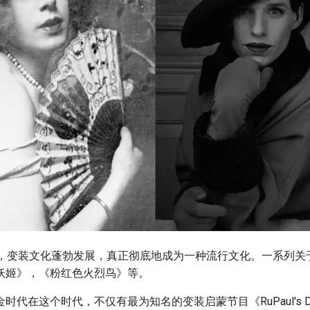
期，变装文化蓬勃发展，真正彻底地成为一种流行文化。一系列关
妖姬》，《粉红色火烈鸟》等。
代在这个时代，不仅有最为知名的变装启蒙节目《RuPaul's Dra