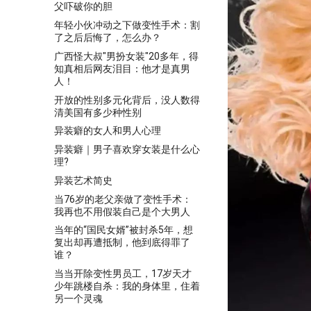
父吓破你的胆
年轻小伙冲动之下做变性手术：割
了之后后悔了，怎么办？
广西怪大叔"男扮女装"20多年，得
知真相后网友泪目：他才是真男
人！
开放的性别多元化背后，没人数得
清美国有多少种性别
异装癖的女人和男人心理
异装癖｜男子喜欢穿女装是什么心
理?
异装艺术简史
当76岁的老父亲做了变性手术：
我再也不用假装自己是个大男人
当年的“国民女婿”被封杀5年，想
复出却再遭抵制，他到底得罪了
谁？
当当开除变性男员工，17岁天才
少年跳楼自杀：我的身体里，住着
另一个灵魂