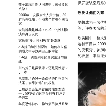
保罗变装皇后秀
孩子出现性别认同障碍，家长要这
么做！
热爱让他们闪耀
2005年，安徽变性人黄宁倩，30
岁高调征婚，不混出个样绝不回老
要想成为一名优秀
家
等。许多著名的天
安能辨我是雌雄：艺术中的性别扮
演和身份认同
欧美圈中一档火遍
家长批“多元性别教育”是洗脑
这档节目从 2
小A辣的跨性别探路：如何在世俗
的变装秀，参加比
的眼光中寻找到自己的幸福
纫衣服，掌握逆
小A辣：跨性别者的真实生活与挑
战
川岛芳子是异装癖？还是同性恋？
_日本
巴基斯坦通过一条保护跨性别者的
法案，会维护他们的权益
巴黎残奥会迎来首位跨性别女选
手，50岁短跑运动员拥有11座男
子冠军
年度恐怖神作，异装癖男孩反杀继