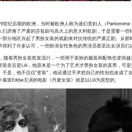
9世纪后期的欧洲，当时被欧洲人称为迷幻贵妇人（Pantomime D
人们厌倦了严肃的莎翁剧与高大上的意大利歌剧，于是需要一些
一部分地区兴起了男扮女装的戏剧来对抗传统的严肃正剧。从那
术得到了许多认可，一些扮演女性角色的男演员甚至比女演员们
年代，随着男扮女装愈发流行，一些用于装扮的服装和配饰也变得
变装皇后是Lili，他原本是一个为了艺术才男扮女装的直男，可
。于是，他不仅仅“变装”，他还通过手术把自己的性别也改成了
雀斑Eddie主演的电影《丹麦女孩》就是以Lili为原型的。