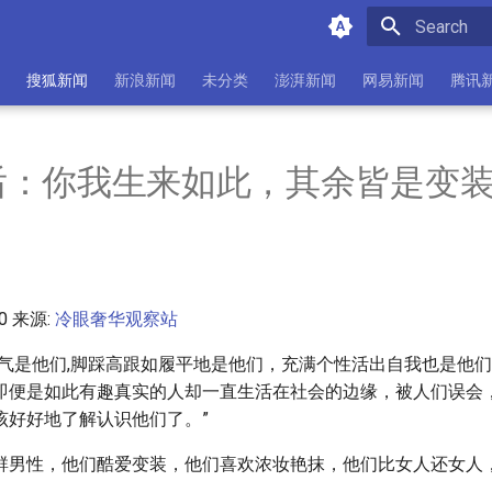
Initializing 
搜狐新闻
新浪新闻
未分类
澎湃新闻
网易新闻
腾讯
后：你我生来如此，其余皆是变
30 来源:
冷眼奢华观察站
骚气是他们,脚踩高跟如履平地是他们，充满个性活出自我也是他
即便是如此有趣真实的人却一直生活在社会的边缘，被人们误会
该好好地了解认识他们了。”
群男性，他们酷爱变装，他们喜欢浓妆艳抹，他们比女人还女人，
”。