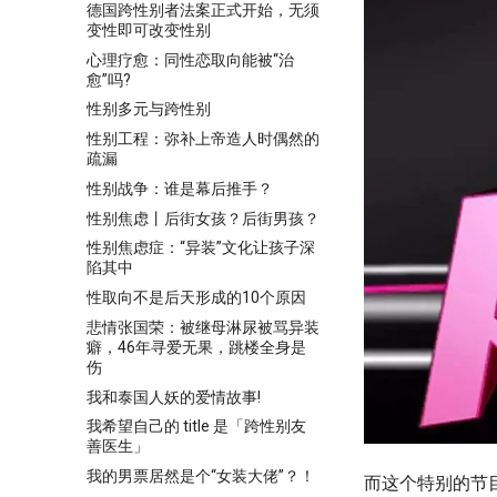
德国跨性别者法案正式开始，无须
变性即可改变性别
心理疗愈：同性恋取向能被“治
愈”吗?
性别多元与跨性别
性别工程：弥补上帝造人时偶然的
疏漏
性别战争：谁是幕后推手？
性别焦虑丨后街女孩？后街男孩？
性别焦虑症：“异装”文化让孩子深
陷其中
性取向不是后天形成的10个原因
悲情张国荣：被继母淋尿被骂异装
癖，46年寻爱无果，跳楼全身是
伤
我和泰国人妖的爱情故事!
我希望自己的 title 是「跨性别友
善医生」
我的男票居然是个“女装大佬”？！
而这个特别的节