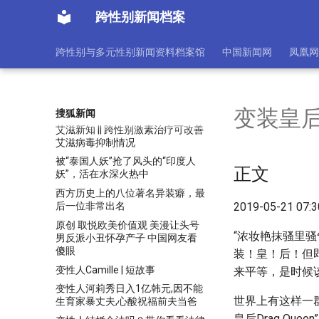
研究表明！性别平等可大幅提高跨
性别青少年的艾滋PrEP摄入率！
跨性别新闻档案
研究表明，英国针对将跨性别群体
人士的歧视日益严峻！
跨性别与多元性别新闻资料档案馆
中国新闻网
凤凰网
研究表明，跨性别青少年很少后悔
性别肯定护理手术。
罗琳会被《哈利·波特》开除？“恐
跨事件”时间线深入整理
变装皇
搜狐新闻
艾滋新知 || 跨性别激素治疗可改善
艾滋病毒抑制情况
被“泰国人妖”抢了风头的“印度人
正文
妖”，活在水深火热中
西方历史上的八位著名异装癖，最
后一位非常出名
2019-05-21 07:
原创 取悦欧美价值观 美漫让头号
“浓妆艳抹骚里
男反派小丑怀孕产子 中国网友看
傻眼
装！皇！后！但
变性人Camille | 短故事
来平等，是时候
变性人河莉秀日入1亿韩元,因不能
世界上有这样一
生育家暴丈夫,心酸祝福前夫当爸
皇后Drag Queen