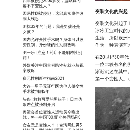
四年被侵犯2000多次，监狱真的
容不下变性人？
变装文化的兴起
因易性癖被侵犯，这部真实事件改
编太残忍
变装文化兴起于1
困扰33年的问题：我是男孩还是
冰冷工业时代的
女孩？
生活。所以欧洲
国内允许变性手术吗？身体可以改
变性别，身份证的性别能改吗
作为一种表演艺
图一乐 | 注意！药店不能刷跨性别
在20世纪30
药！
一位比较有名的
外媒关注中国首例跨性别就业歧视
案败诉
渐渐沉迷在其中
多元性别新生指南2021
第一个变性人。小
大连一男子无证行医为他人做变性
手术被判刑5年
头条 | 救救可爱的男孩子！日本伪
娘差点被强制开房
奥运会首位变性人运动员今晚出
战，将与中国“00后”小将同场PK
女友竟是变性人？！台湾网红男5