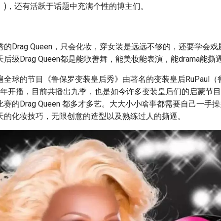
》)，还有活跃于话题中充满个性的博主们。
的Drag Queen，只会化妆，穿女装是远远不够的，还要学会
后级Drag Queen都是能歌善舞，能美妆能表演，能drama能
全球的节目《鲁保罗变装皇后秀》由著名的变装皇后RuPaul
009年开播，目前共播出九季，也是如今许多变装皇后们的启蒙节
赛的Drag Queen 都多才多艺。大大小小啥事都需要自己一手
天的化妆技巧，无限创意的造型以及熟练过人的撕逼。