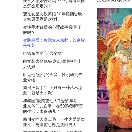
变性人结婚合法吗？带你看看法律
是怎么规定的！
变性女星协议离婚 10年婚姻告吹
真实原因竟是这样!
变性手术背后的心理故事🤪 你了
解吗？
变装皇后：你我生来如此，其余皆
是变装
吃错东西小心“男变女”
向女装大佬低头 盘点动漫中的十
大伪娘
听见他/她们的声音：性别研究专
业介绍
周日声音｜“世上只有一种艺术流
派，就是天才派”
和泰国“最美变性人”结婚9年后，
北京爷们儿自曝：在500W别墅里
的生活，太得劲儿了
四川变性人李二毛：一生为爱两次
变性，离世前心愿是变回男人