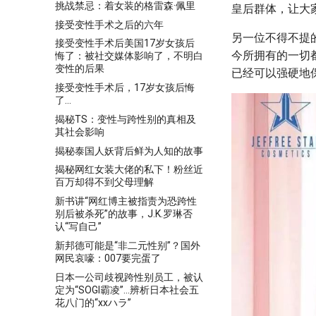
挑战禁忌：着女装的格雷森·佩里
皇后群体，让大
接受变性手术之后的六年
另一位不得不提的Q
接受变性手术后美国17岁女孩后
今所拥有的一切
悔了：被社交媒体影响了，不明白
变性的后果
已经可以强硬地
接受变性手术后，17岁女孩后悔
了…
揭秘TS：变性与跨性别的真相及
其社会影响
揭秘泰国人妖背后鲜为人知的故事
揭秘网红女装大佬的私下！粉丝近
百万却得不到父母理解
新书讲“网红博主被指责为恐跨性
别后被杀死”的故事，J.K.罗琳否
认“写自己”
新邦德可能是“非二元性别”？国外
网民哀嚎：007要完蛋了
日本一公司歧视跨性别员工，被认
定为“SOGI霸凌”…辨析日本社会五
花八门的“xxハラ”