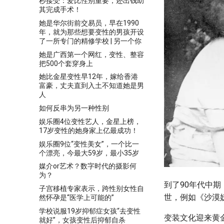
秒接受：爱比性别重要，还出钱助
其完成手术！
她是华尔街前交易员，早在1990
年，就为那些想要变性的男孩开设
了一所专门的精修学校 | 另一个你
她是广西第一个网红，变性、整容
把500个套穿身上
她比金星变性早12年，嫁给香港
富豪，丈夫直到入土不知道她是男
人
如何反串为另一种性别
娱乐圈4位变性艺人，金星上榜，
17岁变性的她身家上亿最成功！
娱乐圈9位“变性美女”，一个比一
个漂亮，今最大59岁，最小35岁
媒介or艺术？数字时代的摄影何
为？
到了90年代中
子宫移植专家表示，跨性别女性自
世，例如《沙漠
然怀孕是“医学上可能的”
学校说服19岁抑郁症女孩“去变性
变装文化迎来黄金时
就好”，女孩变性后抑郁自杀