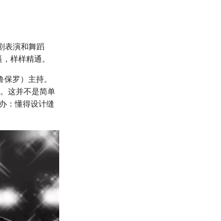
戏剧表演和舞蹈
撕逼，样样精通。
（鲁保罗）主持。
目。这并不是简单
操办：懂得设计缝