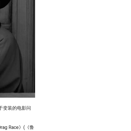
于变装的电影问
g Race》(《鲁