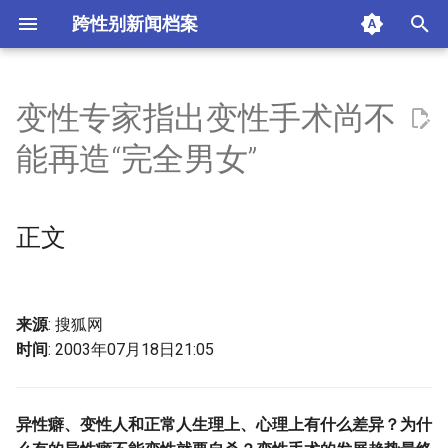
跨性别新闻档案
I
n
变性专家指出变性手术尚不
正文
i
能再造“完全男女”
t
观点提要
i
正文
1. 生理与心理的差异
a
2. 异性癖心理解析
l
i
来源
: 搜狐网
3. 雄激素与心理的关系
时间
: 2003年07月18日21:05
z
4. 变性手术的风险
i
异性癖、变性人和正常人生理上、心理上有什么差异？为什
n
5. 未来的变性手术