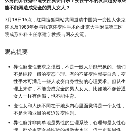
么有的异性癖不能变性就要自杀？变性手术的发展趋势最终
g
能不能再造成完全的男人女人？
6. 公开身份的心理变化
s
7月18日16点，红网搜狐网站共同邀请中国第一变性人张克
7. 出书的目的
e
莎以及1983年参与张克莎变性手术的北京大学附属第三医
院成形外科主任李建宁教授与网友交流。
a
摘要与附加信息
r
观点提要
附加信息 [Processed Page
c
Metadata]
异性癖变性要求之强烈，不是一般人所能想象的。他们
h
不是纯粹一般的变态心理。有的不能变性就要自杀，变
性手术可满足一些人改变自身性别的心理要求。但从生
理上来讲，不能变成完全的男人女人。比如她不像普通
女人一样有例假，也不能生育。
变性女和人妖不同在于她从内心里面觉得是一个女性，
不是为商业目的被迫改变性别。
异性癖并非简单地是男性的生理系统，心理却是女性心
理。部分男变女异性癖的雄激素水平，低于正常男性。