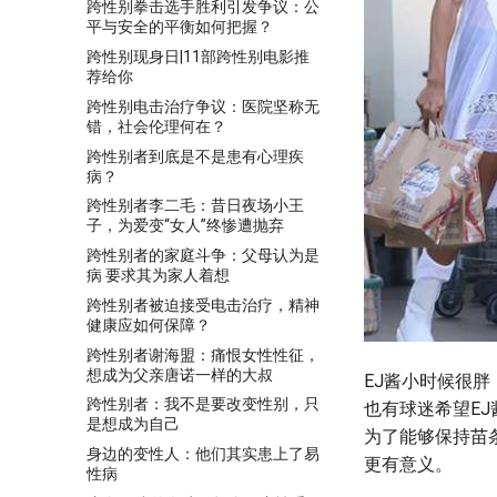
跨性别拳击选手胜利引发争议：公
平与安全的平衡如何把握？
跨性别现身日|11部跨性别电影推
荐给你
跨性别电击治疗争议：医院坚称无
错，社会伦理何在？
跨性别者到底是不是患有心理疾
病？
跨性别者李二毛：昔日夜场小王
子，为爱变“女人”终惨遭抛弃
跨性别者的家庭斗争：父母认为是
病 要求其为家人着想
跨性别者被迫接受电击治疗，精神
健康应如何保障？
跨性别者谢海盟：痛恨女性性征，
想成为父亲唐诺一样的大叔
EJ酱小时候很
跨性别者：我不是要改变性别，只
也有球迷希望E
是想成为自己
为了能够保持苗
身边的变性人：他们其实患上了易
更有意义。
性病