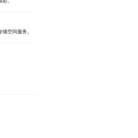
精彩。
存储空间服务。