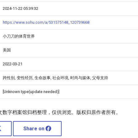
2024-11-22 05:39:32
https://www.sohu.com/a/531575148_120739668
小刀刀的体育世界
美国
2022-03-21
跨性别, 变性经历, 生命故事, 社会环境, 时尚与媒体, 父母支持
[Unknown type(update needed)]
文数字档案馆归档整理，仅供浏览。版权归原作者所有。
Share on