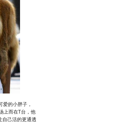
可爱的小胖子，
场上而在T台，他
让自己活的更通透