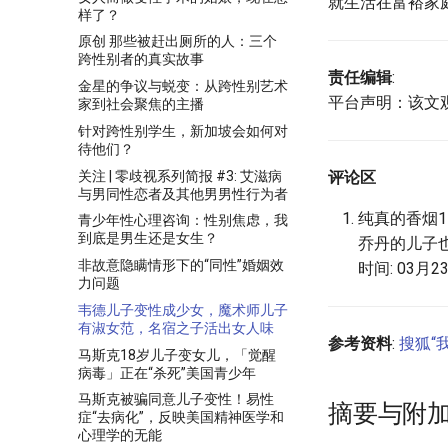
就生活在富裕家
样了？
原创 那些被赶出厕所的人：三个
跨性别者的真实故事
责任编辑
:
金星的争议与蜕变：从跨性别艺术
平台声明：该文
家到社会聚焦的主播
针对跨性别学生，新加坡会如何对
待他们？
关注 | 零歧视系列简报 #3: 艾滋病
评论区
与男同性恋者及其他男男性行为者
纯真的香烟1
青少年性心理咨询：性别焦虑，我
到底是男生还是女生？
乔丹的儿子
非故意隐瞒情形下的“同性”婚姻效
时间: 03月23
力问题
韦德儿子变性成少女，魔术师儿子
有淑女范，名宿之子活出女人味
参考资料
:
搜狐“
马斯克18岁儿子变女儿，「觉醒
病毒」正在“杀死”美国青少年
马斯克被骗同意儿子变性！易性
摘要与附
症“去病化”，反映美国精神医学和
心理学的无能