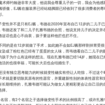
择魔术师约翰逊非常大度，他说我会尊重儿子的一切，我会为他感
J酱骄傲，EJ酱在服装界已经站稳脚跟已经收到了很多消费者的
彩。
变性并不是只有EJ酱，韦德在2020年宣布自己12岁的二儿子
，韦德还发了和二儿子扎雅韦德的合照，他说支持儿子的决定并
德这话也是心不由衷，孩子要这样他拦也拦不住。
酱不同的是在12岁就做了手术，如此她不会如EJ酱那样割掉胃受
发染成了粉红色已经有了蛋蛋的女人味，而韦德看自己二儿子的
的孩子为什么有这样的想法。现在扎雅韦德已经14岁，她现在已
她活的也很幸福，可能长大后也会结婚生子。
孩还没有独立思考能力的时候就变性确实有些让人吃惊，不过这个
手术就是要切除其原有的性器官，并重建新性别的体表性器官和
有长期维持的，扎雅韦德可能认为做女人更精彩更会让自己活的
选择。
来个名宿，有2个名宿之子选择做变性手术的比例很高了，或许扎雅