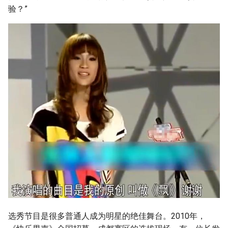
g
验？”
s
e
a
r
c
h
选秀节目是很多普通人成为明星的绝佳舞台。2010年，