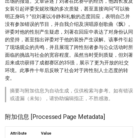
出场的报道。文章讲述了刘著在比赛中的经历，他因长发及
女装引起评委安妮玫瑰的多次质疑，甚至直接询问“可以验
明正身吗？”但刘著以冷静和礼貌的态度回应，表明自己并
没有参加错误的节目，并自我介绍及演唱原创歌曲《飘》。
评委对他的性别产生疑虑，刘著在回应中表达了对身份认同
的坚持，甚至指出评委对于他的装扮产生误解。该事件引起
了现场观众的共鸣，并且展现了跨性别者参与公众活动时所
面临的挑战与社会的宽容程度。虽然当时受到质疑，但刘著
后来成功获得了成都赛区的35强，展示了更为开放的社交
环境。此事件十年后反映了社会对于跨性别人士态度的转
变。
摘要与附加信息为自动生成，仅供检索与参考。如有错误
或遗漏（未知），请协助编辑指正，不胜感激。
附加信息 [Processed Page Metadata]
Attribute
Value