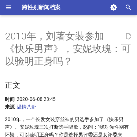
跨性别新闻档案
I
n
2010年，刘著女装参加
正文
i
《快乐男声》，安妮玫瑰：可
t
摘要与附加信息
以验明正身吗？
i
附加信息 [Processed Page
a
Metadata]
正文
l
i
时间
: 2020-06-08 23:45
来源
:
温情八卦
z
2010年，一个长发女装穿丝袜的男选手参加了《快乐男
i
声》。安妮玫瑰三次打断选手唱歌，怒问：“我对你性别有
n
怀疑，可以验明正身吗？你是选择男评委还是女评委来