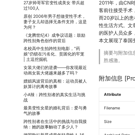
2011年，由
27岁帅哥军官变性成美女 带兵超
过100人
客前往接受手术
原创 2006年男子想做变性手术，
而20岁以上的
妻子女儿却选择无条件支持，这是
性生活方式。文
为何？
的医护人员众多
《龙腾世纪4》成争议话题：鼓励
本文展现了泰国
跨性别角色创作的背后
名校高中生拍跨性别电影，"药
摘要与附加信
娘"仍锁在污名化、贫困化的牢笼
| 土逗挖掘机
胜感激。
女装大佬们的逆袭——你发现最近
动画女装大佬越来越多了吗？
附加信息 [Proc
嫖娼风波背后的真相：运动员被人
妖算计的离奇故事
小A辣：跨性别者的真实生活与挑
Attribute
战
最美变性女星的婚礼背后：爱与勇
Filename
气的故事
跨性别者在生活中的挑战与自我接
Size
纳：她的故事触动了多少人？
德国歌坛新星成最年轻变性人 16