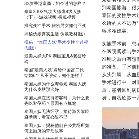
32岁香港富商，如今过的怎样？
到泰国旅游，很
拳皇2003气功大师虐8级人妖
泰国的变性手术
（下）-游戏视频-搜狐视频
么所的人不远万
探究变性手术 解密男女如何互变
容术相媲美。
揭秘伪娘真实生活 伪娘教材(图)
揭秘：“泰国人妖”手术变性全过程
实施手术前，患
(组图)
在医院阅读与手
最美人妖大PK 泰国宝儿&老挝玲
准则之后再有想
玲
的准备。手术前
泰国“最美人妖”嫁给中国富二代，
从头到脚，从血
结婚6年从不吵架，如今怎样了
手术进行中，对
泰国人妖为什么寿命短 泰国人妖
为什么皮肤那么好
后，患者回到病
身，自我欣赏一
泰国人妖在接待游客时，为什么要
先吃避孕药？原因有点尴尬
泰国人妖无法怀孕，接待游客靠吃
避孕药，看完心酸不已
泰国人妖：揭秘他们在公共场所如
何上厕所的背后故事