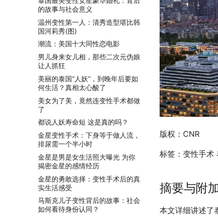
泰国最美变性女星豪华婚礼：背后
的故事与社会意义
温州变性第一人：清秀造型堪比韩
国河莉秀(图)
潮流：美国十大同性恋电影
男儿身来女儿相，那些二次元伪娘
让人抓狂
美丽的泰国“人妖”，到晚年后要如
何生活？真相太心酸了
美女为了美，竟然连变性手术都做
了
都说人妖寿命短 这是真的吗？
版权：CNR
金星变性手术：下身等于做人流，
排尿需一个半小时
标签：变性手术 
金星是男是女生活照大曝光 为你
揭密金星的感情经历
金星的勇敢选择：变性手术后的真
摘要与附
实生活感受
马斯克儿子变性背后的故事：社会
如何看待身份认同？
本文详细讲述了