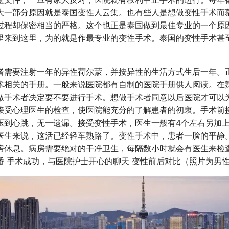
大一部分原因就是泰国变性人云集。也有些人是想做变性手术而
过程却保密相当的严格。这个也正是泰国做到最佳专业的一个原
里来到这里，为的就是作最专业的变性手术。泰国的变性手术甚
者需要注射一年的异性荷尔蒙，并按异性的生活方式生后一年。
术相关的手册。一般来说医院都有自制的医院手册供人阅读。在
做手术者决定要不要进行手术。想做手术者同意以后医院才可以
接受心理医生的检查，使医院能充分的了解患者的初衷。手术前
压到心跳，无一遗漏。接受变性手术，医生一般有4个左右另加
医生来说，这活已经轻车熟路了。变性手术中，患者一脸的平静
房休息。病房需要绝对的干净卫生，每隔数小时就会有医生来检
番 手术成功，与医院护士开心的聊天 变性前后对比（照片为男