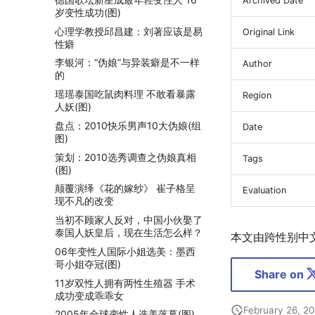
Archived Date
岁变性成功(图)
心理学教授邱昌建：刘著应该是易
Original Link
性癖
李银河：“伪娘”与异装癖是不一样
Author
的
瑶瑶泰国吃鼠肉料理 不敢看暴露
Region
人妖(图)
盘点：2010快乐男声10大伪娘(组
Date
图)
策划：2010选秀调查之伪娘真相
Tags
(图)
颠覆演绎《花的嫁纱》 崔子格呈
Evaluation
现不凡的改变
当初不顾家人反对，中国小伙娶了
泰国人妖皇后，现在生活怎么样？
本文由跨性别中
06年变性人国际小姐选美：墨西
哥小姐夺冠(图)
Share on
11岁双性人拥有两性生殖器 手术
成功变成乖乖女
February 26, 2
2005年全球变性人选美落幕(图)