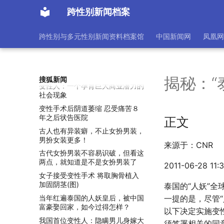
姐”：屈辱不重要，做自己才重要
跨性别新闻档案
人妖超过60万，佛教盛行的泰
国，风俗产业为何如此发达？
跨性别与多元性别新闻资料档案馆
中国新闻网
凤凰网
报告发现，英国数百名跨性别者被
禁止接受激素替代疗法
双性女子40年真爱难觅 看各国如
何看待第三性
揭秘：“
搜狐新闻
变性人：一个孕育巨大商业潜力的
社会现象
变性手术后阴道萎缩 忍受痛苦８
年之后状告医院
正文
古人也有异装癖，不止女扮男装，
男扮女装更多！
来源于：CNR
古代女扮男装不容易识破，但看这
两点，就知道是不是女扮男装了
2011-06-28 11:
女子接受变性手术 将取胸骨植入
加固阴茎(图)
泰国的“人妖”
当年红遍泰国的人妖皇后，被中国
一提的是，尽管
富豪娶回家，如今过得怎样？
以下决定实施变
我国首位变性人：隐瞒男儿身嫁大
须签署相关的同