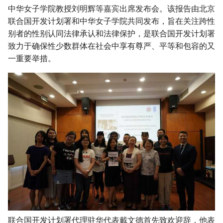
g
中华女子学院教授刘明辉等嘉宾出席发布会。该报告由北京
联合国开发计划署和中华女子学院共同发布，旨在关注跨性
s
别者的性别认同法律承认和法律保护，是联合国开发计划署
e
致力于确保性少数群体在社会中享有尊严、平等和包容的又
一重要举措。
a
r
c
h
联合国开发计划署代理驻华代表戴文德首先致欢迎辞，他表