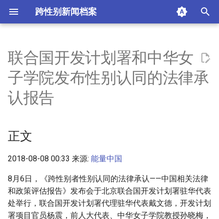
跨性别新闻档案
I
n
联合国开发计划署和中华女
正文
i
子学院发布性别认同的法律承
t
摘要与附加信息
认报告
i
附加信息 [Processed Page
a
Metadata]
正文
l
i
2018-08-08 00:33 来源:
能量中国
z
8月6日，《跨性别者性别认同的法律承认——中国相关法律
和政策评估报告》发布会于北京联合国开发计划署驻华代表
i
处举行，联合国开发计划署代理驻华代表戴文德，开发计划
n
署项目官员杨震，前人大代表、中华女子学院教授孙晓梅，