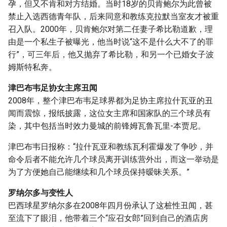
孕，但又不肯和对方结婚。当时18岁的贝肯鲍尔为此曾被
禁止入选西德青年队，后来同意和教练克拉默当室友才被重
召入队。2000年，贝肯鲍尔对第二任妻子希比勒道歉，理
由是一个私生子被曝光，他当时说“这不是什么大不了的罪
行”，可三年后，他又抛弃了希比勒，和另一个已婚女子波
姆斯特私奔。
津巴布韦足协女主席丑闻
2008年，整个津巴布韦足球界都为足协主席拉什瓦亚的丑
闻而震惊，报纸披露，这位女主席和国家队的三个球员有
染，其中包括当时效力曼城的前锋姆瓦鲁瓦里-本贾尼。
津巴布韦日报称：“拉什瓦亚和教练瓦利霍爆发了争吵，并
命令后者不能允许几个球员离开训练营外出，而这一举动是
为了方便她自己能继续和几个球员保持暧昧关系。”
罗纳尔多与变性人
巴西球星罗纳尔多在2008年四月份承认了这桩性丑闻，甚
至流下了眼泪，他带着三个“应召女郎”回到自己的酒店房