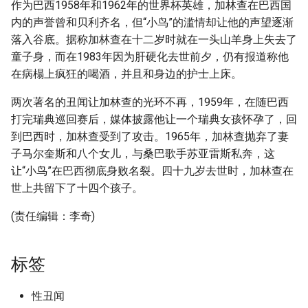
作为巴西1958年和1962年的世界杯英雄，加林查在巴西国
内的声誉曾和贝利齐名，但“小鸟”的滥情却让他的声望逐渐
落入谷底。据称加林查在十二岁时就在一头山羊身上失去了
童子身，而在1983年因为肝硬化去世前夕，仍有报道称他
在病榻上疯狂的喝酒，并且和身边的护士上床。
两次著名的丑闻让加林查的光环不再，1959年，在随巴西
打完瑞典巡回赛后，媒体披露他让一个瑞典女孩怀孕了，回
到巴西时，加林查受到了攻击。1965年，加林查抛弃了妻
子马尔奎斯和八个女儿，与桑巴歌手苏亚雷斯私奔，这
让“小鸟”在巴西彻底身败名裂。四十九岁去世时，加林查在
世上共留下了十四个孩子。
(责任编辑：李奇)
标签
性丑闻