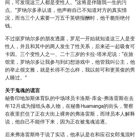
间，可发现这三人都是变性人。“这将是伴随我一生的污
点。”罗纳尔多承认道，他声称自己不知道对方的真实情
况，而当三个人索要一万五千英镑报酬时，他干脆拒绝付
钱。
不过据罗纳尔多的朋友透露，罗尼一开始就知道这三人是变
性人，并且和其中的两人发生了性关系，后来还一起吸食可
卡因。三个变性人之一、二十三岁的卡拉-塔米尼说：“在旅
馆里，罗纳尔多让我参与到幻想游戏中，他管我叫公主，他
的举止很文雅，就是长得不怎么样，我以前可和更英俊的男
人睡过。”
关于鬼魂的谎言
秘鲁印地加斯体育队的中场球员卡洛斯-库金-弗洛雷斯在去
年12月成为报纸头条人物，在秘鲁Huamanga的街头，警察
在夜里拦住了正在大街上裸奔的弗洛雷斯，而球员本人解释
说，他自己不能停下来，因为正在被鬼魂追逐。
后来弗洛雷斯终于说了实话，他承认是在和应召女郎鬼混时