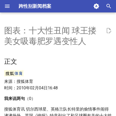
跨性别新闻档案
I
n
图表：十大性丑闻 球王搂
正文
i
美女吸毒肥罗遇变性人
t
标签
i
正文
参考资料
a
摘要与附加信息
l
来源：搜狐体育
i
附加信息 [Processed Page
时间：2010年02月04日16:48
z
Metadata]
我来说两句
（0）
i
搜狐体育讯 切尔西球星、英格兰队长特里的偷情事件闹得
n
沸沸扬扬，英国《镜报》特意列出了和足球圈有关的十大性