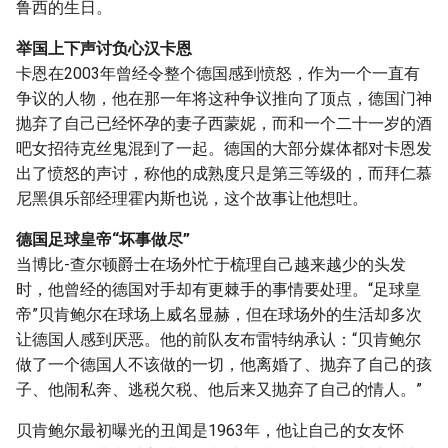
鲁西的生日。
举国上下声讨负心汉卡恩
卡恩在2003年曾经令整个德国感到愤怒，作为一个一直有
争议的人物，他在那一年将这种争议推向了顶点，德国门神
抛弃了自己已经怀孕的妻子西蒙妮，而和一个二十一岁的酒
吧女招待克丝鬼混到了一起。德国的大部分媒体都对卡恩发
出了愤怒的声讨，称他的成熟度只是第三等级的，而拜仁慕
尼黑俱乐部经理霍内斯也说，这个故事让他想吐。
德国足球皇帝“坏事做尽”
当博比-查尔顿爵士在场外忙于梳理自己越来越少的头发
时，他曾经的德国对手却有更棘手的事情要处理。“足球皇
帝”贝肯鲍尔在球场上威名显赫，但在球场外的生活却多次
让德国人感到厌恶。他的前队友布雷特纳承认：“贝肯鲍尔
做了一个德国人不该做的一切，他离婚了、抛弃了自己的孩
子、他闹私奔、逃税欠税、他后来又抛弃了自己的情人。”
贝肯鲍尔最初曝光的丑闻是1963年，他让自己的女友怀