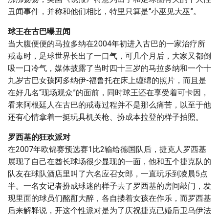
g
丑闻事件，并称和他们相比，特里只算是“小巫见大巫”。
s
球王在古巴曝丑闻
e
当大腹便便的马拉多纳在2004年初进入古巴的一家治疗所
戒毒时，足球世界长出了一口气，可几个月后，大家又都倒
a
吸一口冷气，媒体披露了当时四十三岁的马拉多纳和一个十
r
九岁古巴女孩阿多纳伊-福鲁托在床上缠绵的照片，而且是
在好几名“现场观众”的面前，同时球王还在享受着可卡因，
c
看来阿根廷人在古巴的戒毒过程并不是那么痛苦，以至于他
h
还有心情拿着一挺玩具机关枪、扮成本拉登的样子拍照。
罗西基的狂欢派对
在2007年欧锦赛预选赛1比2输给德国队后，捷克人罗西基
展现了自己在酋长球场很少显现的一面，他和五个捷克队的
队友在球队酒店里叫了六名应召女郎，一直玩乐到凌晨5点
半。一名女记者扮成球迷的样子去了罗西基的房间敲门，发
现里面的球员们酩酊大醉，各自搂着女孩在作乐，而罗西基
后来解释说，开这个性派对是为了庆祝捷克已婚后卫乌伊法