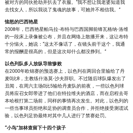
被对方的同伙抢劫并扒去了衣服。“我不想让我老婆知道我
去找女人，所以我说了鬼魂的故事，可她并不相信我。”
恼怒的巴西艳星
2008年，巴西艳星帕马拉-布特与巴西国脚前锋瓦格纳-洛维
的一段床上录像被公布，并且在网络上散播开来，这让布特
十分恼火，她说：“这太不像话了，在镜头前干这个，我通
常的报酬是很高的，但是这次却什么都没挣到。”
以色列队多人放纵导致惨败
在2000年欧锦赛的预选赛上，以色列在两回合里输给了丹
麦0比8，主教练什洛莫-沙夫辞职。不过随后球队爆发出了
丑闻，在周六主场0比5输给丹麦队的前夜，一些以色列球
员将应召女郎带进了他们在特拉维夫的酒店，而在启程去哥
本哈根打第二场前，同样的事情再次发生。对此，以色列的
一些当事球员拒绝和足协的调查员合作，并拒绝接受测谎试
验，以色列足协最终对其中几人进行了禁赛处罚。
“小鸟”加林查留下十四个孩子