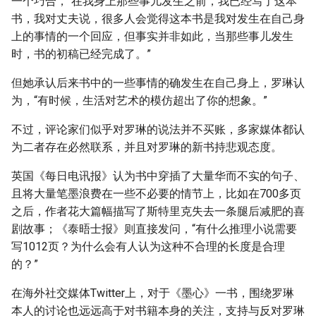
一个巧合，“在我身上那些事儿发生之前，我已经写了这本
书，我对丈夫说，很多人会觉得这本书是我对发生在自己身
上的事情的一个回应，但事实并非如此，当那些事儿发生
时，书的初稿已经完成了。”
但她承认后来书中的一些事情的确发生在自己身上，罗琳认
为，“有时候，生活对艺术的模仿超出了你的想象。”
不过，评论家们似乎对罗琳的说法并不买账，多家媒体都认
为二者存在必然联系，并且对罗琳的新书持悲观态度。
英国《每日电讯报》认为书中穿插了大量华而不实的句子、
且将大量笔墨浪费在一些不必要的情节上，比如在700多页
之后，作者花大篇幅描写了斯特里克失去一条腿后减肥的喜
剧故事；《泰晤士报》则直接发问，“有什么推理小说需要
写1012页？为什么会有人认为这种不合理的长度是合理
的？”
在海外社交媒体Twitter上，对于《墨心》一书，围绕罗琳
本人的讨论也远远高于对书籍本身的关注，支持与反对罗琳