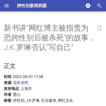
跨性别新闻档案
I
n
新书讲“网红博主被指责为
正文
i
恐跨性别后被杀死”的故事，
t
摘要与附加信息
J.K.罗琳否认“写自己”
i
附加信息 [Processed Page
a
Metadata]
正文
l
i
时间
: 2022-09-01 11:38
来源
:
观察者网
z
发布地点
: 上海市
i
作者
: 墨心
标签
: 跨性别, J.K.罗琳, 社交媒体, 网红文化
n