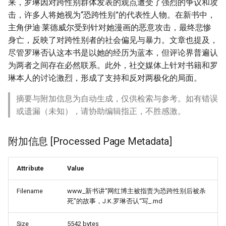
来，罗琳因对跨性别群体发表的观点遭受了强烈的争议和攻
击，许多人将她视为“恐跨性别”的代表性人物。在新书中，
主角伊迪·莱德威尔受到针对她漫画的恶意攻击，最终悲惨
身亡，反映了对跨性别者的社会偏见与暴力。文章也提及，
尽管罗琳否认这本书是以她的经历为蓝本，但评论界普遍认
为两者之间存在必然联系。此外，社交媒体上针对书籍和罗
琳本人的讨论激烈，形成了支持和反对两极化的局面。
摘要与附加信息为自动生成，仅供检索与参考。如有错误
或遗漏（未知），请协助编辑指正，不胜感激。
附加信息 [Processed Page Metadata]
Attribute
Value
Filename
www_新书讲“网红博主被指责为恐跨性别后被杀
死”的故事，J.K.罗琳否认“写_.md
Size
5542 bytes