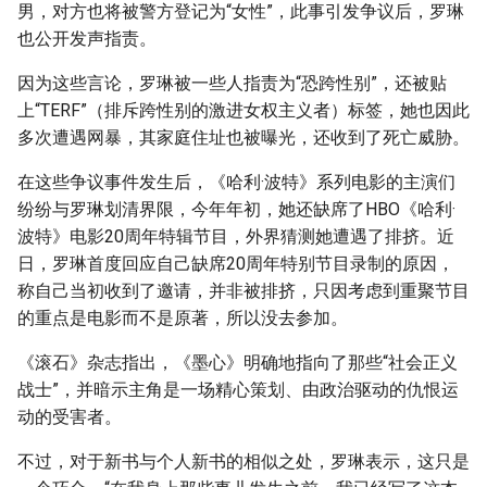
男，对方也将被警方登记为“女性”，此事引发争议后，罗琳
也公开发声指责。
因为这些言论，罗琳被一些人指责为“恐跨性别”，还被贴
上“TERF”（排斥跨性别的激进女权主义者）标签，她也因此
多次遭遇网暴，其家庭住址也被曝光，还收到了死亡威胁。
在这些争议事件发生后，《哈利·波特》系列电影的主演们
纷纷与罗琳划清界限，今年年初，她还缺席了HBO《哈利·
波特》电影20周年特辑节目，外界猜测她遭遇了排挤。近
日，罗琳首度回应自己缺席20周年特别节目录制的原因，
称自己当初收到了邀请，并非被排挤，只因考虑到重聚节目
的重点是电影而不是原著，所以没去参加。
《滚石》杂志指出，《墨心》明确地指向了那些“社会正义
战士”，并暗示主角是一场精心策划、由政治驱动的仇恨运
动的受害者。
不过，对于新书与个人新书的相似之处，罗琳表示，这只是