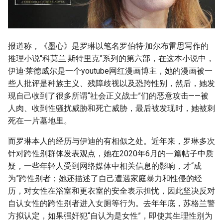
报道称，《墨心》是罗琳以笔名罗伯特·加尔布雷思写作的
推理小说“科莫兰·斯特里克”系列的第六部，在这本小说中，
伊迪·莱德威尔是一个youtube网红漫画博主，她的漫画被一
些人批评是种族主义、残障歧视以及恐跨性别，然后，她发
现自己收到了很多所谓“社会正义战士”们的恶意攻击——被
人肉、收到性骚扰威胁和死亡威胁，最后被发现时，她被刺
死在一片墓地里。
而罗琳本人的经历与伊迪的有相似之处。近年来，罗琳多次
针对跨性别群体发表观点，她在2020年6月的一篇帖子中质
疑，一些年轻人受到网络媒体中相关信息的影响，才“成
为”跨性别者；她还描述了自己遭遇家庭暴力和性侵的经
历，对女性在浴室和更衣室的安全表示担忧，因此坚决反对
自认女性的跨性别者进入女厕等行为。去年年底，苏格兰警
方拟认定，如果强奸犯“自认为是女性”，即使其生理性别为