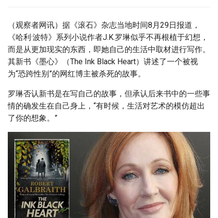
g
s
（观察者网讯）据《滚石》杂志当地时间8月29日报道，
《哈利·波特》系列小说作者J.K.罗琳似乎不再根植于幻想，
e
而是从更加现实的东西，即她自己的生活中取材进行写作。
a
其新书《墨心》（The Ink Black Heart）讲述了一个被视
为“恐跨性别”的网红博主被杀死的故事。
r
罗琳否认新书是在写自己的故事，但承认后来书中的一些事
c
情的确发生在自己身上，“有时候，生活对艺术的模仿超出
h
了你的想象。”