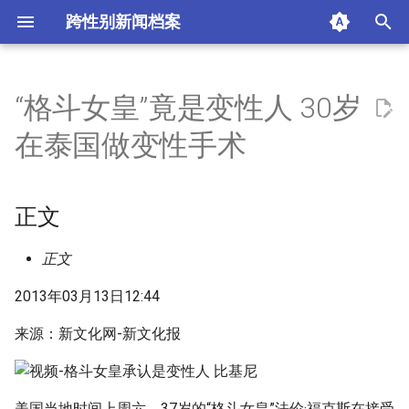
跨性别新闻档案
I
n
“格斗女皇”竟是变性人 30岁
正文
i
在泰国做变性手术
t
相关新闻
i
正文
摘要与附加信息
a
附加信息 [Processed Page
l
正文
Metadata]
i
2013年03月13日12:44
z
来源：新文化网-新文化报
i
n
美国当地时间上周六，37岁的“格斗女皇”法伦·福克斯在接受