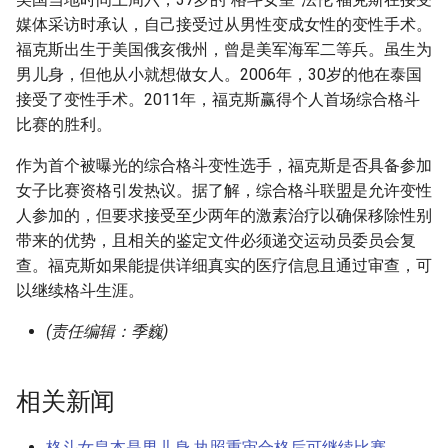
g
媒体采访时承认，自己接受过从男性变成女性的变性手术。
福克斯出生于美国俄亥俄州，曾是美军海军二等兵。虽生为
s
男儿身，但他从小就想做女人。2006年，30岁的他在泰国
e
接受了变性手术。2011年，福克斯赢得个人首场综合格斗
a
比赛的胜利。
r
作为首个被曝光的综合格斗变性选手，福克斯是否具备参加
女子比赛资格引发热议。据了解，综合格斗联盟是允许变性
c
人参加的，但要求接受至少两年的激素治疗以确保移除性别
h
带来的优势，且相关的鉴定文件必须递交运动员委员会复
查。福克斯如果能提供详细真实的医疗信息且通过审查，可
以继续格斗生涯。
(责任编辑：季巍)
相关新闻
格斗女皇本是男儿身 执照重审合格后可继续比赛