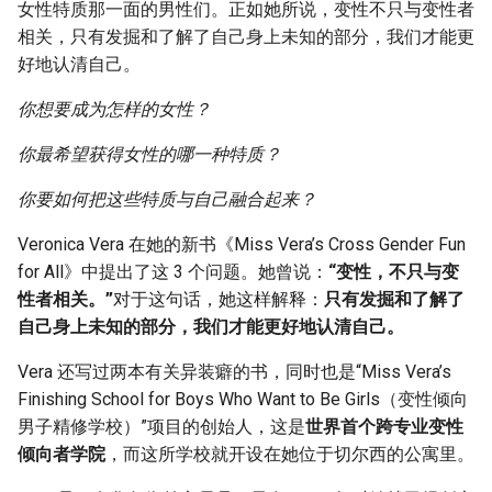
女性特质那一面的男性们。正如她所说，变性不只与变性者
g
相关，只有发掘和了解了自己身上未知的部分，我们才能更
s
好地认清自己。
e
你想要成为怎样的女性？
a
你最希望获得女性的哪一种特质？
r
你要如何把这些特质与自己融合起来？
c
Veronica Vera 在她的新书《Miss Vera’s Cross Gender Fun
h
for All》中提出了这 3 个问题。她曾说：
“变性，不只与变
性者相关。”
对于这句话，她这样解释：
只有发掘和了解了
自己身上未知的部分，我们才能更好地认清自己。
Vera 还写过两本有关异装癖的书，同时也是“Miss Vera’s
Finishing School for Boys Who Want to Be Girls（变性倾向
男子精修学校）”项目的创始人，这是
世界首个跨专业变性
倾向者学院
，而这所学校就开设在她位于切尔西的公寓里。