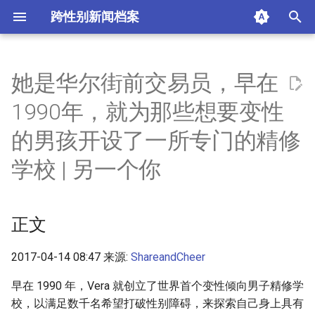
跨性别新闻档案
I
n
她是华尔街前交易员，早在
正文
i
1990年，就为那些想要变性
t
摘要与附加信息
的男孩开设了一所专门的精修
i
学校 | 另一个你
附加信息 [Processed Page
a
Metadata]
l
正文
i
z
2017-04-14 08:47 来源:
ShareandCheer
i
早在 1990 年，Vera 就创立了世界首个变性倾向男子精修学
n
校，以满足数千名希望打破性别障碍，来探索自己身上具有