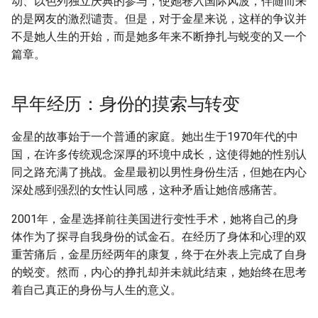
动、以色列独立庆典的参与，使她卷入国际风波，伴随而来
摘要与附加信息
g
的是网友的激烈谴责。但是，对于金星来说，这样的争议并
s
不是她人生的开始，而是她多年来不断挣扎与蜕变的又一个
附加信息 [Processed Page
篇章。
Metadata]
e
a
早年经历：身份的摸索与转变
r
金星的故事始于一个普通的家庭。她出生于1970年代的中
c
国，在许多传统观念深厚的环境中成长，这使得她的性别认
h
同之路充满了挑战。金星最初以男性身份生活，但她在内心
深处感到强烈的女性认同感，这种矛盾让她倍感痛苦。
2001年，金星选择前往美国进行变性手术，她将自己的身
体作为了探寻自我身份的试金石。在经历了身体和心理的双
重苦痛后，金星历经两年的康复，终于在外表上完成了自身
的蜕变。然而，内心的挣扎却并未就此结束，她始终在思考
着自己真正的身份与人生的意义。