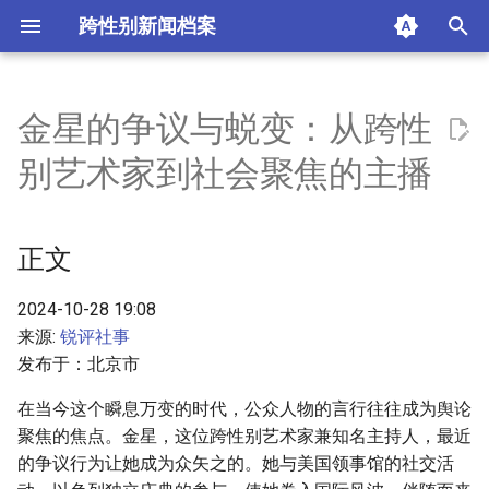
跨性别新闻档案
I
n
金星的争议与蜕变：从跨性
正文
i
别艺术家到社会聚焦的主播
t
早年经历：身份的摸索与转变
i
正文
职业生涯：从舞蹈到主持的转
a
型
l
2024-10-28 19:08
社会影响：名声与争议的纠葛
来源:
锐评社事
i
发布于：北京市
z
持续转型：带货主播的新身份
在当今这个瞬息万变的时代，公众人物的言行往往成为舆论
i
聚焦的焦点。金星，这位跨性别艺术家兼知名主持人，最近
结尾反思：认知与责任的交织
的争议行为让她成为众矢之的。她与美国领事馆的社交活
n