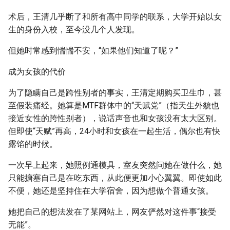
术后，王清几乎断了和所有高中同学的联系，大学开始以女
生的身份入校，至今没几个人发现。
但她时常感到惴惴不安，“如果他们知道了呢？”
成为女孩的代价
为了隐瞒自己是跨性别者的事实，王清定期购买卫生巾，甚
至假装痛经。她算是MTF群体中的“天赋党”（指天生外貌也
接近女性的跨性别者），说话声音也和女孩没有太大区别。
但即使“天赋”再高，24小时和女孩在一起生活，偶尔也有快
露馅的时候。
一次早上起来，她照例通模具，室友突然问她在做什么，她
只能搪塞自己是在吃东西，从此便更加小心翼翼。即使如此
不便，她还是坚持住在大学宿舍，因为想做个普通女孩。
她把自己的想法发在了某网站上，网友俨然对这件事“接受
无能”。