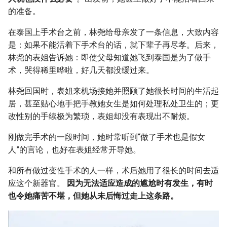
的准备。
在泰国上手术台之前，林尧给母亲发了一条信息，大致内容
是：如果不能活着下手术台的话，就下辈子再尽孝。后来，
林尧的表姐告诉她：即使父母知道她飞到泰国是为了做手
术，哭得稀里哗啦，好几天都没缓过来。
林尧回国时，表姐来机场接她并照顾了她很长时间的生活起
居，甚至贴心地手把手教她女生是如何处理私处卫生的；更
改性别的手续极为繁琐，表姐却没有表现出不耐烦。
刚做完手术的一段时间，她时常听到“做了手术也是假女
人”的言论，也好在表姐经常开导她。
和所有做过变性手术的人一样，术后她用了很长的时间去适
应这个新器官。
因为无法适应造成的尴尬时有发生，有时
也令她痛苦不堪，但她从未后悔过走上这条路。