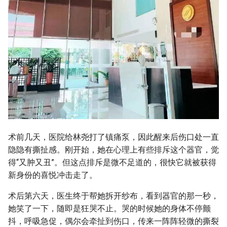
术前几天，医院给林尧打了镇痛泵，因此醒来后伤口处一直
隐隐有撕扯感。刚开始，她在心理上有些排斥这个器官，觉
得“又肿又丑”。但这点排斥是微不足道的，很快它就被获得
新身份的喜悦冲击走了。
术后第六天，医生终于帮她拆开纱布，看到器官的那一秒，
她笑了一下，随即是狂哭不止。哭的时候她的身体不停颤
抖，呼吸急促，偶尔会牵扯到伤口，传来一阵阵轻微的撕裂