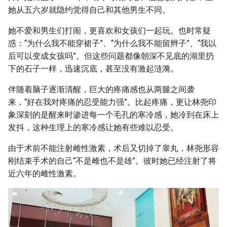
她从五六岁就隐约觉得自己和其他男生不同。
她不爱和男生们打闹，更喜欢和女孩们一起玩。也时常疑
惑：“为什么我不能穿裙子”、“为什么我不能留辫子”、“我以
后可以变成女孩吗”。但这些问题都像朝深不见底的湖里扔
下的石子一样，迅速沉底，甚至没有激起涟漪。
伴随着脑子逐渐清醒，巨大的疼痛感也从两腿之间袭
来，“好在我对疼痛的忍受能力强”。比起疼痛，更让林尧印
象深刻的是醒来时渗进每一个毛孔的寒冷感，她冷到在床上
发抖，这种生理上的寒冷感让她有些难以忍受。
由于术前不能注射雌性激素，术后又切掉了睾丸，林尧形容
刚结束手术的自己“不是雌也不是雄”。彼时她已经注射了将
近六年的雌性激素。