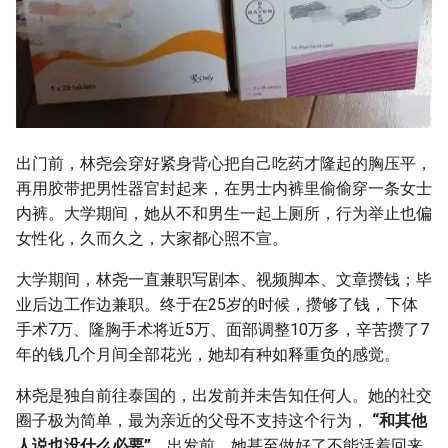
出门前，林尧会穿好紧身背心把自己吃药才隆起的胸压平，
再用胶带把男性器官封起来，在男士内裤里偷偷穿一条女士
内裤。大学期间，她从不和男生一起上厕所，行为举止也偏
女性化，久而久之，大家都心照不宣。
大学期间，林尧一直兼职写剧本、视频脚本、文章攒钱；毕
业后边工作边兼职。终于在25岁的时候，攒够了钱，下体
手术7万、隆胸手术将近5万、面部调整10万多，辛苦攒了7
年的钱几个月间全部花光，她却有种如释重负的感觉。
林尧是独自前往泰国的，出发前并未告知任何人。她的社交
圈子极为简单，最为亲近的父母不支持这个行为，
“和其他
人说也没什么必要”
。出发前，她甚至做好了不能活着回来