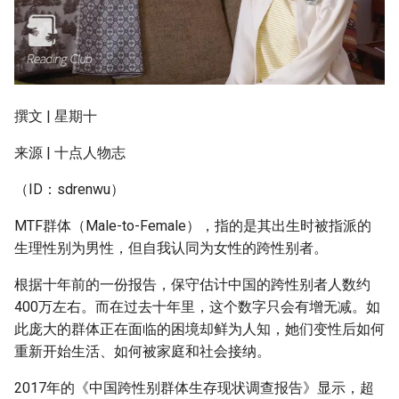
g
s
e
a
撰文 | 星期十
r
来源 | 十点人物志
c
（ID：sdrenwu）
h
MTF群体（Male-to-Female），指的是其出生时被指派的
生理性别为男性，但自我认同为女性的跨性别者。
根据十年前的一份报告，保守估计中国的跨性别者人数约
400万左右。而在过去十年里，这个数字只会有增无减。如
此庞大的群体正在面临的困境却鲜为人知，她们变性后如何
重新开始生活、如何被家庭和社会接纳。
2017年的《中国跨性别群体生存现状调查报告》显示，超