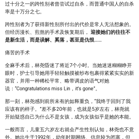
过十分之一的跨性别者曾尝试过自杀，而普通中国人的自杀
率是十万分之七。
跨性别者为了获得新性别所付出的代价是常人无法想象的。
但经历漫长、煎熬的手术及恢复期后，
迎接她们的往往不
是新生活，而是误解、奚落，甚至是仇恨……
痛苦的手术
全麻手术后，林尧昏迷了将近7个小时。当她迷迷糊糊睁开
眼时，护士引导她用手轻轻触摸被纱布包裹得紧紧实实的新
器官，并用一种稀松平常、略带调皮的语气对她
说：“Congratulations miss Lin，it's gone”。
那一刻，林尧感到前所未有的如释重负，“我终于回到了我
应该有的样子。”差不多20年前，也就是5岁左右，林尧就
开始疑惑自己为什么不是女孩，成为女孩似乎是她的本能。
一般而言，儿童五六岁左右就会产生性别认知，林尧也不意
外。她出生于1992年，幼年时期网络、信息较为闭塞，但