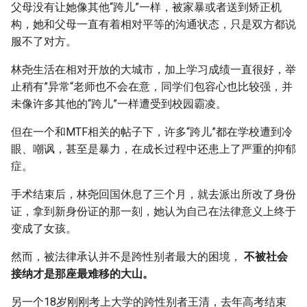
父母没有让她像其他“跨儿”一样，被家暴或者送到矫正机
构，她和父母一直有着相对平等的沟通状态，只是双方都说
服不了对方。
林尧生活在相对开放的大城市，加上学习成绩一直很好，举
止稍有”异常“老师也不会在意，同学们包容心也比较强，并
未像许多其他的“跨儿”一样遭受到校园霸凌。
但在一个和MTF相关的帖子下，许多“跨儿”都在学校遭到冷
眼、嘲讽，甚至是暴力，在成长过程中还患上了严重的抑郁
症。
手术结束后，林尧回国休息了三个月，就去派出所改了身份
证，拿到新身份证的那一刻，她认为自己在法律意义上终于
变成了女孩。
然而，被法律承认并不是跨性别者最大的困境，
不被社会
接纳才是那座最难移的大山。
另一个18岁刚刚考上大学的跨性别者王清，去年高考结束