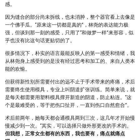
感。
因为缝合的部分尚未拆线，也未消肿，整个器官看上去像是
一个佛手瓜。“原来这一切都是真的”，林尧的表达能力极
强，但谈到那一刻的感受，只用了“和做梦一样”来形容，似
乎也没有比这句话更贴切的了。
很多情况下，朴实的语言最能反映人的第一感受和情绪，我
从林尧身上感受到的是没有经过思考和加工的、来自人类本
能的欢愉。
但获得新性别所需要付出的远不止于手术带来的疼痛，术后
需要终生使用模具，专业上叫阴道扩张训练。简单来说，就
是每天都需要用塑料模具撑开新造的阴道，防止粘连。“这
个是最难受的，等于把伤口扯开，一直到伤口自然愈合”。
术后前两年，她每天都会通模具两到三次，这几年才开始慢
慢减少到一次。“其实，可以选择只做外形更改的手术的。
但我想，正常女生都有的东西，我也要有，痛点就痛点