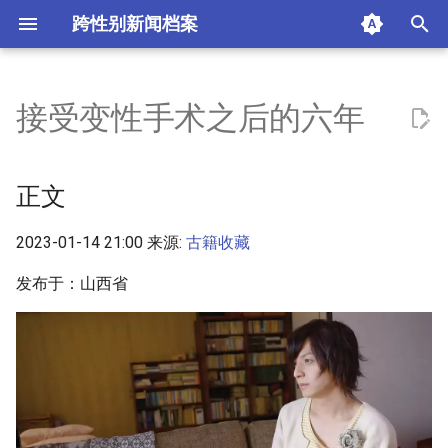
跨性别新闻档案
I
n
接受变性手术之后的六年
正文
i
t
摘要与附加信息
正文
i
附加信息 [Processed Page
2023-01-14 21:00 来源:
古籍收藏
a
Metadata]
l
发布于：山西省
i
z
i
n