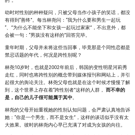
的”。
幼时对性别的种种疑问，只被父母当作小孩子的笑话，都没
有得到“善终”。每当林尧问：“我为什么要和男生一起玩
“、”为什么不能坐下和女孩一起玩过家家”，不出意外，都
会被一句：“男孩没有这样的”回答完毕。
童年时期，父母并未将这些当回事，毕竟那是个同性恋都是
禁忌话题的年代，何况是跨性别呢？
林尧10岁时，也就是2002年前后，韩国的变性明星河莉秀
走红，同时也将跨性别的概念带到媒体报刊和网站上，并引
起很大的舆论关注。林尧父母也就是在这个时候才慢慢了解
到，这个世界上存在着“跨性别者”这样的人群，
而不幸的
是，自己的儿子很可能属于其中
。
林尧的父母开始重视她的性别认知问题，会严肃认真地告诉
她：“你是一个男生，而不是女生”，这样的谈话似乎没有太
大效果。彼时的林尧内心早已充满了对成为女孩的向往。