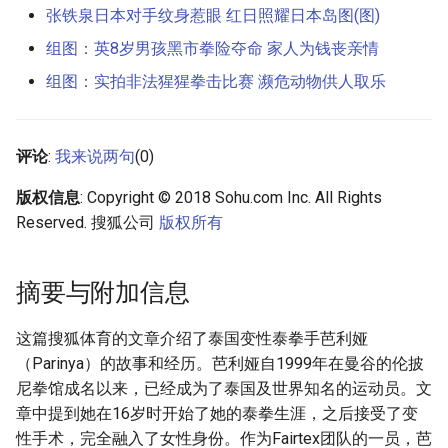
张铁泉日本对手纹身惹眼 红日照耀日本岛图(图)
组图：英8岁男孩黑市拳险夺命 家人为钱丧亲情
组图：实拍非法猩猩拳击比赛 濒危动物供人取乐
评论
:
我来说两句
(0)
版权信息
: Copyright © 2018 Sohu.com Inc. All Rights
Reserved. 搜狐公司
版权所有
摘要与附加信息
这篇搜狐体育的文章介绍了泰国变性泰拳手芭利娅
（Parinya）的故事和经历。芭利娅自1999年在曼谷的伦披
尼拳馆成名以来，已经成为了泰国及世界知名的运动员。文
章中提到她在16岁时开始了她的泰拳生涯，之后接受了变
性手术，完全融入了女性身份。作为Fairtex团队的一员，芭