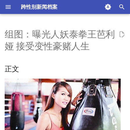
跨性别新闻档案
I
n
组图：曝光人妖泰拳王芭利
正文
i
娅 接受变性豪赌人生
t
相关组图
i
正文
摘要与附加信息
a
附加信息 [Processed Page
l
Metadata]
i
z
i
n