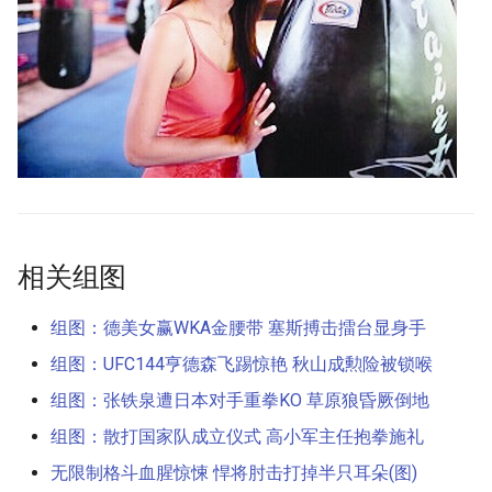
相关组图
组图：德美女赢WKA金腰带 塞斯搏击擂台显身手
组图：UFC144亨德森飞踢惊艳 秋山成勲险被锁喉
组图：张铁泉遭日本对手重拳KO 草原狼昏厥倒地
组图：散打国家队成立仪式 高小军主任抱拳施礼
无限制格斗血腥惊悚 悍将肘击打掉半只耳朵(图)