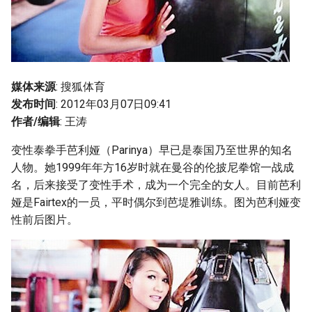
g
s
e
a
媒体来源
: 搜狐体育
发布时间
: 2012年03月07日09:41
r
作者/编辑
: 王涛
c
变性泰拳手芭利娅（Parinya）早已是泰国乃至世界的知名
h
人物。她1999年年方16岁时就在曼谷的伦披尼拳馆一战成
名，后来接受了变性手术，成为一个完全的女人。目前芭利
娅是Fairtex的一员，平时偶尔到芭堤雅训练。图为芭利娅变
性前后图片。