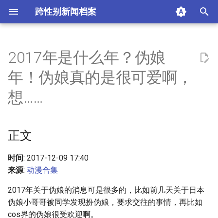
跨性别新闻档案
T
y
2017年是什么年？伪娘
正文
p
年！伪娘真的是很可爱啊，
e
摘要与附加信息
想……
t
附加信息 [Processed Page
o
Metadata]
正文
s
t
时间
: 2017-12-09 17:40
来源
:
动漫合集
a
2017年关于伪娘的消息可是很多的，比如前几天关于日本
r
伪娘小哥哥被同学发现扮伪娘，要求交往的事情，再比如
t
cos界的伪娘很受欢迎啊。