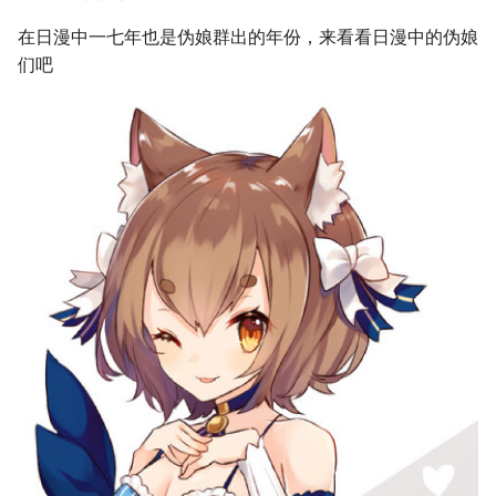
s
在日漫中一七年也是伪娘群出的年份，来看看日漫中的伪娘
e
们吧
a
r
c
h
i
n
g