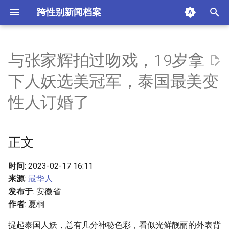
跨性别新闻档案
I
n
与张家辉拍过吻戏，19岁拿
正文
i
下人妖选美冠军，泰国最美变
t
摘要与附加信息
性人订婚了
i
附加信息 [Processed Page
a
Metadata]
正文
l
i
时间
: 2023-02-17 16:11
来源
:
最华人
z
发布于
: 安徽省
i
作者
: 夏桐
n
提起泰国人妖，总有几分神秘色彩，看似光鲜靓丽的外表背