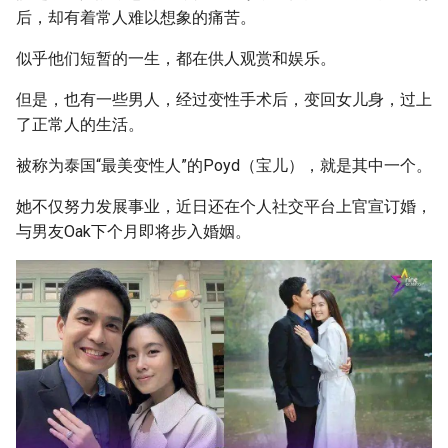
g
后，却有着常人难以想象的痛苦。
s
似乎他们短暂的一生，都在供人观赏和娱乐。
e
但是，也有一些男人，经过变性手术后，变回女儿身，过上
a
了正常人的生活。
r
被称为泰国“最美变性人”的Poyd（宝儿），就是其中一个。
c
她不仅努力发展事业，近日还在个人社交平台上官宣订婚，
h
与男友Oak下个月即将步入婚姻。