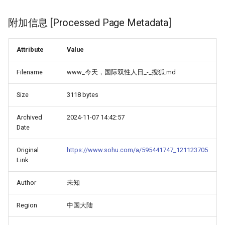
附加信息 [Processed Page Metadata]
Attribute
Value
Filename
www_今天，国际双性人日_-_搜狐.md
Size
3118 bytes
Archived
2024-11-07 14:42:57
Date
Original
https://www.sohu.com/a/595441747_121123705
Link
Author
未知
Region
中国大陆