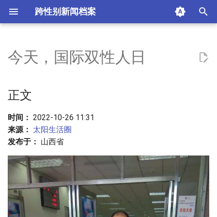
跨性别新闻档案
I
n
今天，国际双性人日
正文
i
t
摘要与附加信息
正文
i
附加信息 [Processed Page
时间：
2022-10-26 11:31
a
Metadata]
来源：
太阳生活圈
l
发布于：
山西省
i
z
i
n