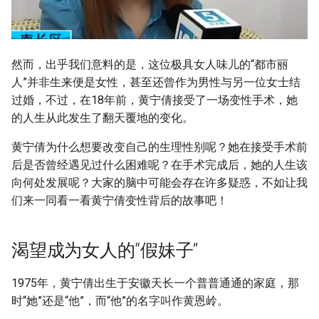
然而，出乎我们意料的是，这位极具女人味儿的“都市丽
人”并非生来便是女性，甚至还曾作为男性与另一位女士结
过婚，不过，在18年前，黄宁倩接受了一场变性手术，她
的人生从此发生了翻天覆地的变化。
黄宁倩为什么想要改变自己的生理性别呢？她在接受手术前
后是否曾经遇见过什么困难呢？在手术完成后，她的人生该
向何处发展呢？大家的脑中可能会存在许多疑惑，不如让我
们来一同看一看黄宁倩变性背后的故事吧！
渴望成为女人的“假妹子”
1975年，黄宁倩出生于安徽天长一个普普通通的家庭，那
时“她”还是“他”，而“他”的名字叫作黄恩岭。