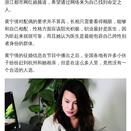
浙江都市网红娘频道，希望通过网络来为自己找到命定之
人。
黄宁倩对配偶的要求并不算高，长相只需要看得顺眼，能够
和自己相配，性格方面应该阳光积极，职业最好是医生，因
为听起来就很可靠，而且她认为医生是最能包容自己跨性别
者身份的群体。
黄宁倩的征婚信息在节目中播出之后，全国各地有许多小伙
子纷纷赶到杭州和她相亲，但是在这么多人里，竟然没有一
个合适的人选。