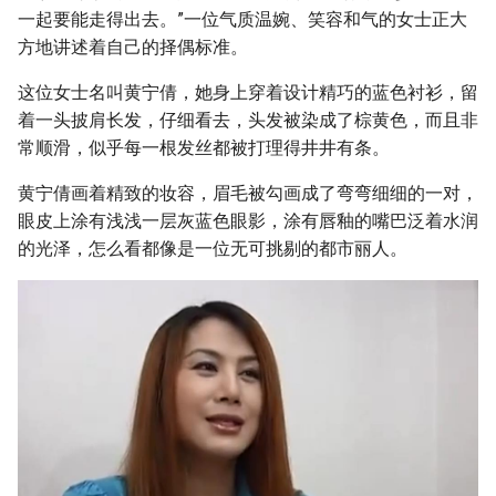
g
一起要能走得出去。”一位气质温婉、笑容和气的女士正大
方地讲述着自己的择偶标准。
s
这位女士名叫黄宁倩，她身上穿着设计精巧的蓝色衬衫，留
e
着一头披肩长发，仔细看去，头发被染成了棕黄色，而且非
a
常顺滑，似乎每一根发丝都被打理得井井有条。
r
黄宁倩画着精致的妆容，眉毛被勾画成了弯弯细细的一对，
c
眼皮上涂有浅浅一层灰蓝色眼影，涂有唇釉的嘴巴泛着水润
的光泽，怎么看都像是一位无可挑剔的都市丽人。
h