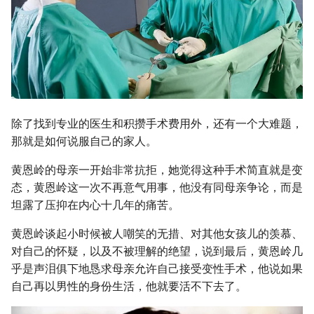
除了找到专业的医生和积攒手术费用外，还有一个大难题，
那就是如何说服自己的家人。
黄恩岭的母亲一开始非常抗拒，她觉得这种手术简直就是变
态，黄恩岭这一次不再意气用事，他没有同母亲争论，而是
坦露了压抑在内心十几年的痛苦。
黄恩岭谈起小时候被人嘲笑的无措、对其他女孩儿的羡慕、
对自己的怀疑，以及不被理解的绝望，说到最后，黄恩岭几
乎是声泪俱下地恳求母亲允许自己接受变性手术，他说如果
自己再以男性的身份生活，他就要活不下去了。