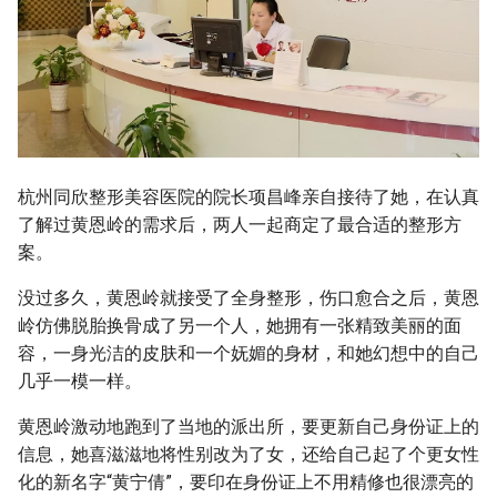
杭州同欣整形美容医院的院长项昌峰亲自接待了她，在认真
了解过黄恩岭的需求后，两人一起商定了最合适的整形方
案。
没过多久，黄恩岭就接受了全身整形，伤口愈合之后，黄恩
岭仿佛脱胎换骨成了另一个人，她拥有一张精致美丽的面
容，一身光洁的皮肤和一个妩媚的身材，和她幻想中的自己
几乎一模一样。
黄恩岭激动地跑到了当地的派出所，要更新自己身份证上的
信息，她喜滋滋地将性别改为了女，还给自己起了个更女性
化的新名字“黄宁倩”，要印在身份证上不用精修也很漂亮的