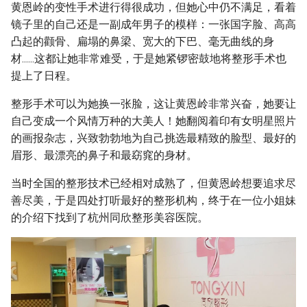
黄恩岭的变性手术进行得很成功，但她心中仍不满足，看着
镜子里的自己还是一副成年男子的模样：一张国字脸、高高
凸起的颧骨、扁塌的鼻梁、宽大的下巴、毫无曲线的身
材......这都让她非常难受，于是她紧锣密鼓地将整形手术也
提上了日程。
整形手术可以为她换一张脸，这让黄恩岭非常兴奋，她要让
自己变成一个风情万种的大美人！她翻阅着印有女明星照片
的画报杂志，兴致勃勃地为自己挑选最精致的脸型、最好的
眉形、最漂亮的鼻子和最窈窕的身材。
当时全国的整形技术已经相对成熟了，但黄恩岭想要追求尽
善尽美，于是四处打听最好的整形机构，终于在一位小姐妹
的介绍下找到了杭州同欣整形美容医院。