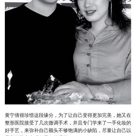
黄宁倩很珍惜这段缘分，为了让自己变得更加完美，她又在
整形医院接受了几次微调手术，并且专门学来了一手化妆的
好手艺，来弥补自己额头不够饱满的小缺陷，尽量让自己以